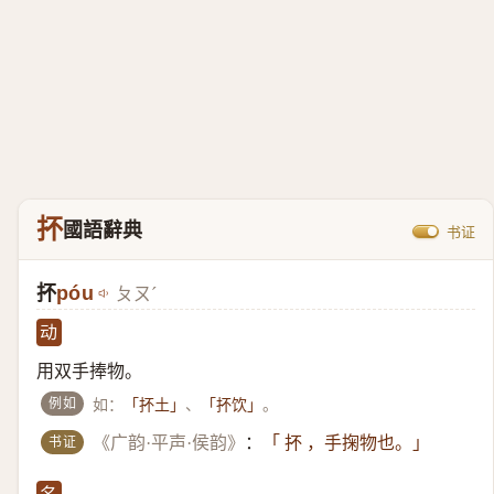
抔
國語辭典
书证
抔
póu
ㄆㄡˊ
动
用双手捧物。
例如
如：
、
。
「抔土」
「抔饮」
书证
《广韵·平声·侯韵》
：
「 抔 ，手掬物也。」