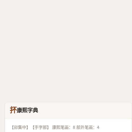
抔
康熙字典
【卯集中】【手字部】 康熙笔画：8 部外笔画：4