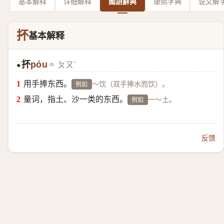
基本解释
详细解释
國語辭典
康熙字典
说文解
抔
基本解释
抔
póu
ㄆㄡˊ
●
用手捧东西。
～饮（双手捧水而饮）。
例如
量词，指土、沙一类的东西。
一～土。
例如
反馈