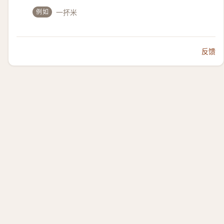
例如
一抔米
反馈