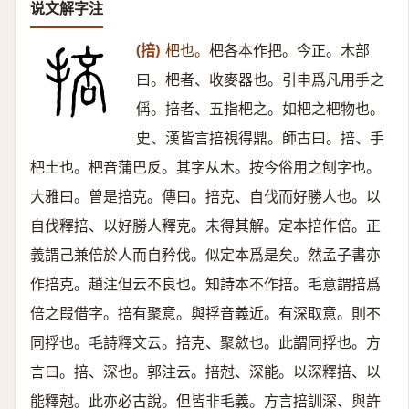
说文解字注
(掊)
杷也。
杷各本作把。今正。木部
曰。杷者、收麥器也。引申爲凡用手之
偁。掊者、五指杷之。如杷之杷物也。
史、漢皆言掊視得鼎。師古曰。掊、手
杷土也。杷音蒲巴反。其字从木。按今俗用之刨字也。
大雅曰。曾是掊克。傳曰。掊克、自伐而好勝人也。以
自伐釋掊、以好勝人釋克。未得其解。定本掊作倍。正
義謂己兼倍於人而自矜伐。似定本爲是矣。然孟子書亦
作掊克。趙注但云不良也。知詩本不作掊。毛意謂掊爲
倍之叚借字。掊有聚意。與捊音義近。有深取意。則不
同捊也。毛詩釋文云。掊克、聚斂也。此謂同捊也。方
言曰。掊、深也。郭注云。掊尅、深能。以深釋掊、以
能釋尅。此亦必古說。但皆非毛義。方言掊訓深、與許