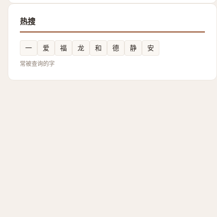
热搜
一
爱
福
龙
和
德
静
安
常被查询的字