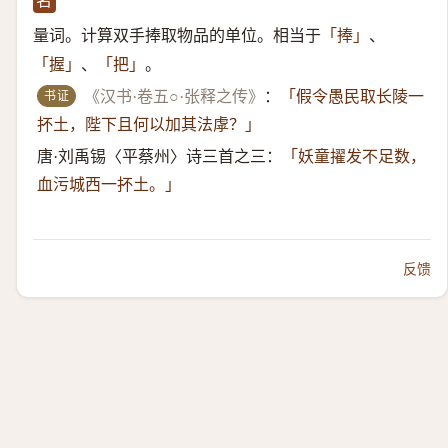
名
量词。计算双手捧取物品的单位。相当于
、
「捧」
、
。
「握」
「把」
书证
《汉书·卷五○·张释之传》
：
「假令愚民取长陵一
抔土，陛下且何以加其法虖？」
唐·刘禹锡〈平蔡州〉诗三首之三：
「妖童擢发不足数，
血污城西一抔土。」
反馈