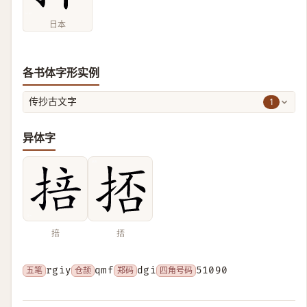
日本
各书体字形实例
1
传抄古文字
异体字
掊
㧵
五笔
rgiy
仓颉
qmf
郑码
dgi
四角号码
51090