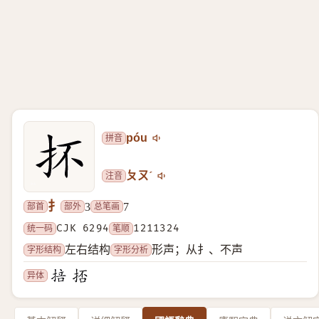
拼音
póu
注音
ㄆㄡˊ
扌
部首
部外
总笔画
3
7
统一码
CJK 6294
笔顺
1211324
字形结构
字形分析
左右结构
形声；从扌、不声
异体