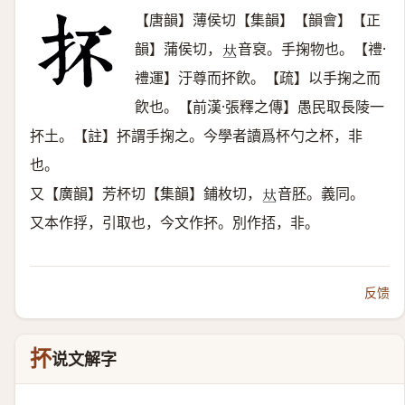
【唐韻】薄侯切【集韻】【韻會】【正
韻】蒲侯切，
音裒。手掬物也。【禮·
𠀤
禮運】汙尊而抔飮。【疏】以手掬之而
飮也。【前漢·張釋之傳】愚民取長陵一
抔土。【註】抔謂手掬之。今學者讀爲杯勺之杯，非
也。
又【廣韻】芳杯切【集韻】鋪枚切，
音胚。義同。
𠀤
又本作捊，引取也，今文作抔。別作㧵，非。
反馈
抔
说文解字