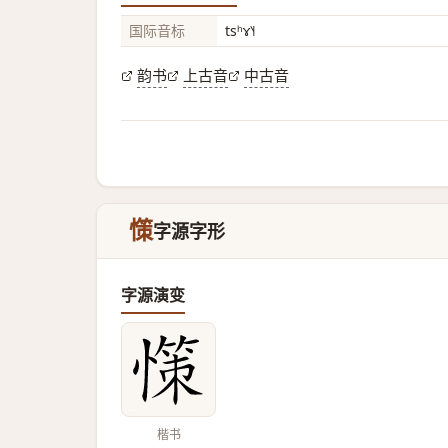
国际音标
tsʰɤ˥˧
韵书
上古音
中古音
憡
字源字形
字源演变
楷书