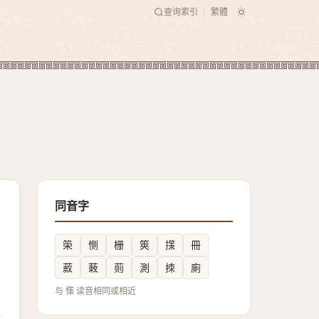
查询索引
繁體
|
同音字
筞
恻
栅
筴
㩍
冊
䔴
蓛
荝
測
拺
廁
与 憡 读音相同或相近