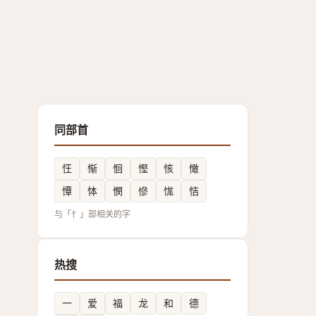
同部首
忹
惭
恛
慳
㤥
㦑
憛
㤓
憫
慘
㤶
恄
与「忄」部相关的字
热搜
一
爱
福
龙
和
德