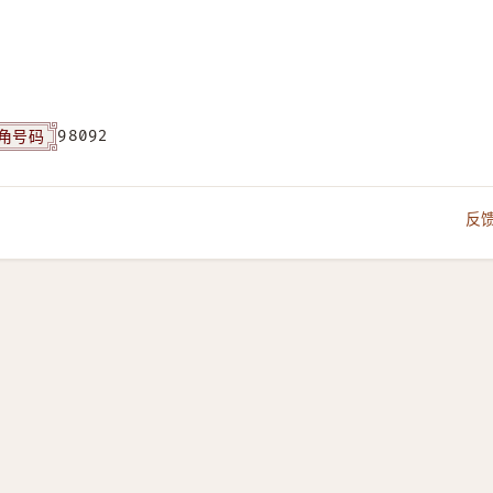
角号码
98092
反