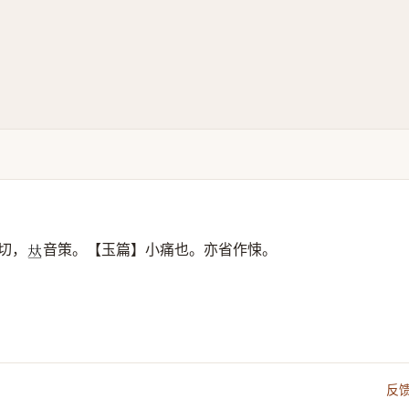
切，
音策。【玉篇】小痛也。亦省作悚。
𠀤
反