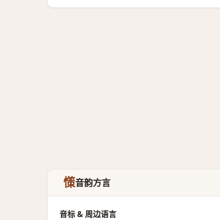
憡
音韵方言
音标 & 周边语言