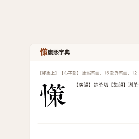
憡
康熙字典
【卯集上】【心字部】 康熙笔画：16 部外笔画：12
【廣韻】楚革切【集韻】測革