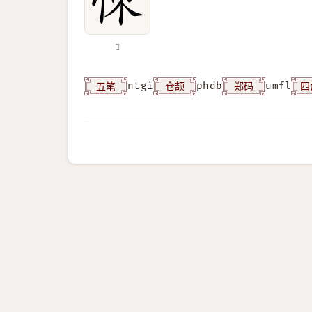
𢙀
五笔
仓颉
郑码
四
ntgi
phdb
umfl