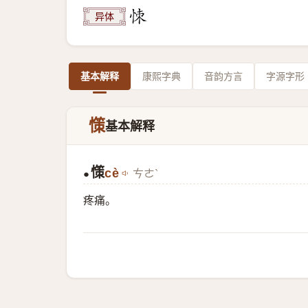
异体
基本解释
康熙字典
音韵方言
字源字形
憡
基本解释
憡
cè
ㄘㄜˋ
●
疼痛。