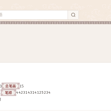
总笔画
3
15
笔顺
1
442314314125234
构