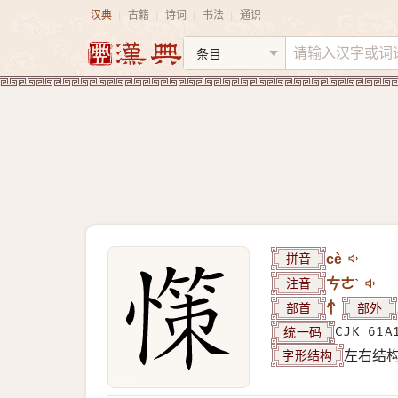
汉典
古籍
诗词
书法
通识
|
|
|
|
拼音
cè
注音
ㄘㄜˋ
部首
忄
部外
统一码
CJK 61A
字形结构
左右结