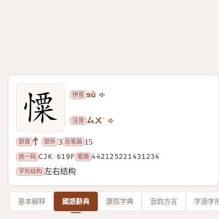
拼音
sù
注音
ㄙㄨˋ
忄
部首
部外
总笔画
3
15
统一码
CJK 619F
笔顺
442125221431234
字形结构
左右结构
基本解释
國語辭典
康熙字典
音韵方言
字源字