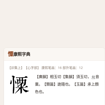
憟
康熙字典
【卯集上】【心字部】 康熙笔画：16 部外笔画：12
【廣韻】相玉切【集韻】須玉切，
音
𠀤
粟。【類篇】詭隨也。【玉篇】承上顏
色也。