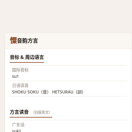
憟
音韵方言
音标 & 周边语言
国际音标
su˥˧
日语读音
SHOKU SOKU（音） HETSURAU（訓）
方言读音
（旧版简文）
广东话
suk1