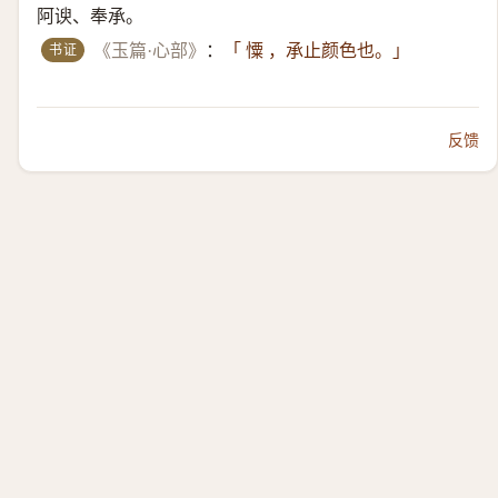
阿谀、奉承。
书证
《玉篇·心部》
：
「 憟 ，承止颜色也。」
反馈