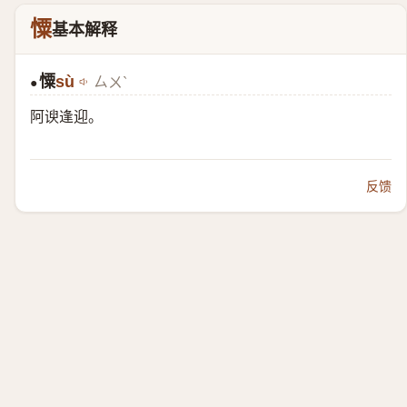
憟
基本解释
憟
sù
ㄙㄨˋ
●
阿谀逢迎。
反馈