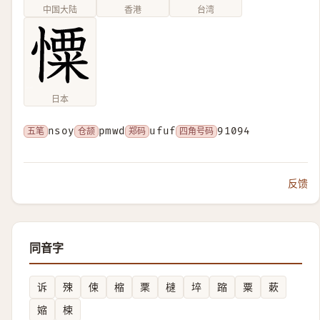
中国大陆
香港
台湾
日本
五笔
nsoy
仓颉
pmwd
郑码
ufuf
四角号码
91094
反馈
同音字
诉
殐
㑛
樎
䅇
㯈
埣
蹜
粟
蔌
㜚
梀