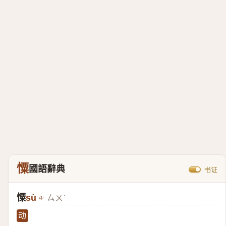
憟
國語辭典
书证
憟
sù
ㄙㄨˋ
动