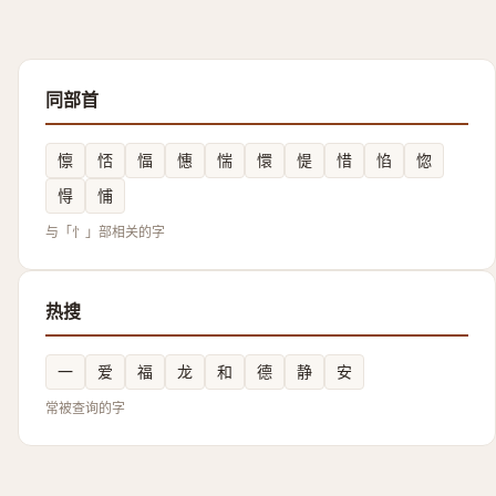
同部首
懔
㤳
愊
憓
惴
懁
惿
惜
惂
惚
㥂
悑
与「忄」部相关的字
热搜
一
爱
福
龙
和
德
静
安
常被查询的字