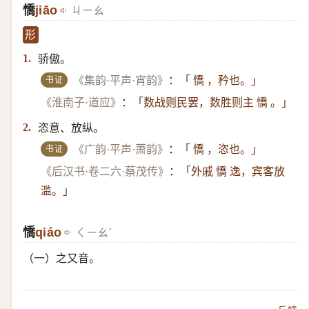
憍
jiāo
ㄐㄧㄠ
形
骄傲。
1.
书证
《集韵·平声·宵韵》
：
「 憍 ，矜也。」
《淮南子·道应》
：
「数战则民罢，数胜则主 憍 。」
恣意、放纵。
2.
书证
《广韵·平声·萧韵》
：
「 憍 ，恣也。」
《后汉书·卷二六·蔡茂传》
：
「外戚 憍 逸，宾客放
滥。」
憍
​qiáo
ㄑㄧㄠˊ
（一）​之又音。