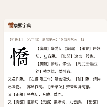
憍
康熙字典
【卯集上】【心字部】 康熙笔画：16 部外笔画：12
【廣韻】舉喬切【集韻】【韻會】居妖
切，
音驕。【集韻】逸也，矜也。
𠀤
【廣韻】憐也，恣也。【周武王·觴豆
銘】戒之憍，憍則逃。
又通作驕。【左傳·隱三年】驕奢淫泆。【疏】驕，謂恃
己凌物。 亦通作喬。【禮·樂記】齊音敖辟喬志。
又【正韻】堅堯切，音驍。義同。
又【廣韻】巨嬌切【集韻】渠嬌切，
音趫。【集韻】
𠀤