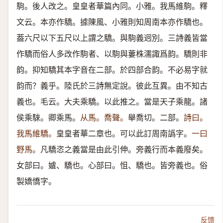
駒。後人改之。皇皇者華篇內同。小雅。我馬維駒。釋
文云。本亦作驕。據陳風、小雅則知周南本亦作驕也。
葢六尺以下五尺以上謂之驕。與駒義迥別。三詩義皆當
作驕而俗人多改作駒者、以駒與蔞株濡諏爲韵。驕則非
韵。抑知驕其本字音在二部。於四部合韵。不必易字就
韵而？義乎。陸氏於三詩無定說。彼此互異。由不知古
義也。毛云。大夫乘驕。以此推之。當是天子乘龍。諸
侯乘騋。卿乘馬。
从馬。喬聲。
舉喬切。二部。
詩曰。
我馬維驕。
皇皇者華二章也。可以此訂周南譌字。
一曰
野馬。
凡驕恣之義當是由此引伸。旁義行而本義廢矣。
女部曰。㜘、驕也。心部曰。怚、驕也。皆旁義也。俗
製嬌憍字。
反馈