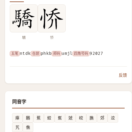
驕
㤭
五笔
ntdk
仓颉
phkb
郑码
umjl
四角号码
92027
反馈
同音字
㿁
鷮
蕉
蛟
嶣
虠
峧
膲
郊
䢒
艽
僬