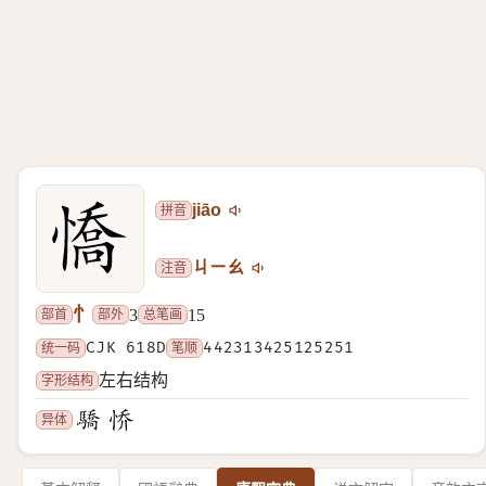
拼音
jiāo
注音
ㄐㄧㄠ
忄
部首
部外
总笔画
3
15
统一码
CJK 618D
笔顺
442313425125251
字形结构
左右结构
异体