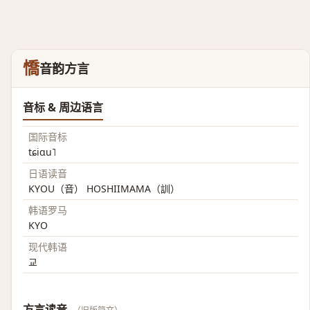
憍
音韵方言
音标 & 周边语言
国际音标
tɕiɑu˥
日语读音
KYOU（音） HOSHIIMAMA（訓）
韩语罗马
KYO
现代韩语
교
方言读音