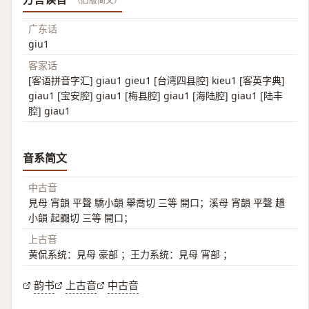
（旧版简文）
广东话
giu1
客家话
[客语拼音字汇] giau1 gieu1 [台湾四县腔] kieu1 [客英字典]
giau1 [宝安腔] giau1 [梅县腔] giau1 [海陆腔] giau1 [陆丰
腔] giau1
音系简文
中古音
見母 宵韻 平聲 驕小韻 舉喬切 三等 開口；溪母 宵韻 平聲 趫
小韻 起嚻切 三等 開口；
上古音
黄侃系统：見母 豪部 ；王力系统：見母 宵部 ；
韵书
上古音
中古音