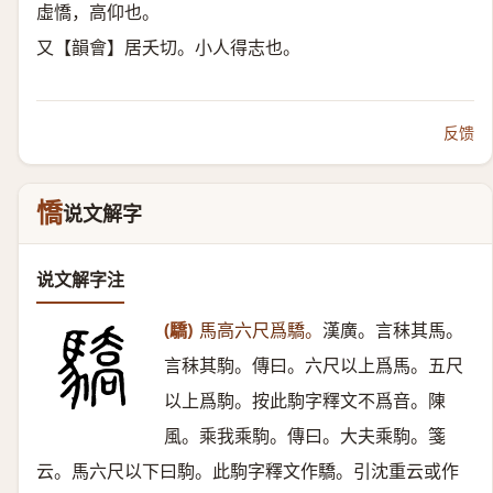
虛憍，高仰也。
又【韻會】居夭切。小人得志也。
反馈
憍
说文解字
说文解字注
(驕)
馬高六尺爲驕。
漢廣。言秣其馬。
言秣其駒。傳曰。六尺以上爲馬。五尺
以上爲駒。按此駒字釋文不爲音。陳
風。乘我乘駒。傳曰。大夫乘駒。箋
云。馬六尺以下曰駒。此駒字釋文作驕。引沈重云或作