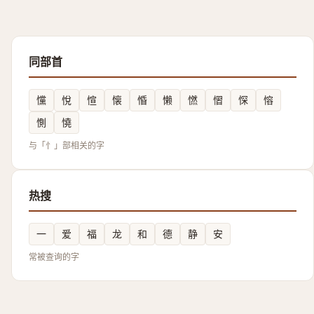
同部首
戃
悅
愃
懐
惛
懒
㦓
慴
㤾
愹
惻
憢
与「忄」部相关的字
热搜
一
爱
福
龙
和
德
静
安
常被查询的字