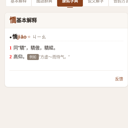
基本解释
國語辭典
康熙字典
说文解字
音韵方
憍
基本解释
憍
jiāo
ㄐㄧㄠ
●
同“驕”，驕傲，驕縱。
高仰。
“方虚～而恃气。”
例如
反馈