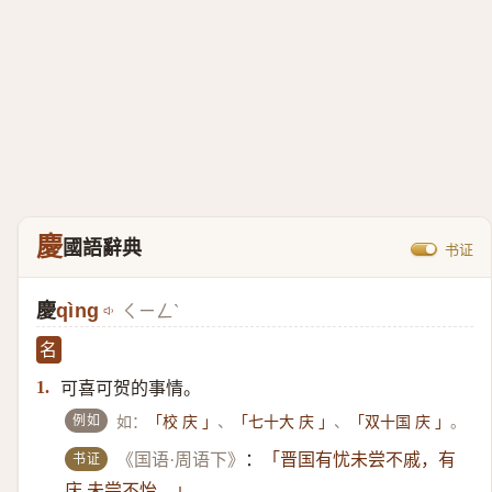
慶
國語辭典
书证
慶
qìng
ㄑㄧㄥˋ
名
可喜可贺的事情。
1.
例如
如：
、
、
。
「校 庆 」
「七十大 庆 」
「双十国 庆 」
书证
《国语·周语下》
：
「晋国有忧未尝不戚，有
庆 未尝不怡。」