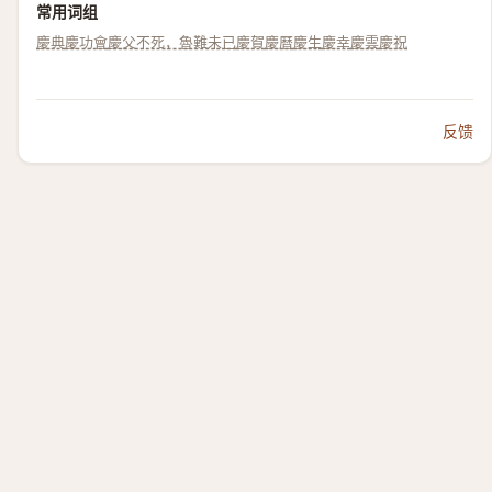
常用词组
慶典
慶功會
慶父不死，魯難未已
慶賀
慶曆
慶生
慶幸
慶雲
慶祝
反馈