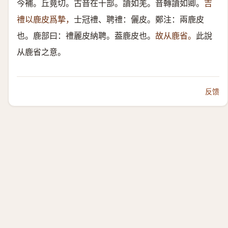
今補。丘竟切。古音在十部。讀如羌。音轉讀如卿。
吉
禮以鹿皮爲摯，
士冠禮、聘禮：儷皮。鄭注：兩鹿皮
也。鹿部曰：禮麗皮納聘。葢鹿皮也。
故从鹿省。
此說
从鹿省之意。
反馈