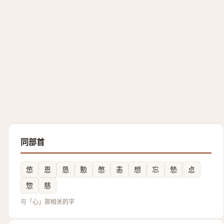
同部首
㥋
恩
恳
憅
憋
恚
想
忘
慹
㤐
惣
慈
与「心」部相关的字