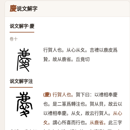
慶
说文解字
说文解字·慶
卷十
行賀人也。从心从夂。吉禮以鹿皮爲
贄，故从鹿省。丘竟切
说文解字注
(慶)
行賀人也。
賀下曰：以禮相奉慶
也。是二篆爲轉注也。賀从貝，故云以
以禮相奉慶。从夂，故云行賀人。
从心
夊。
謂心所喜而行也。
从鹿省。
此三字