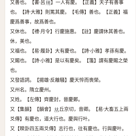
又善也。【書·呂
】一人有慶。【正義】天子有善事
𠛬
也。【詩·大雅】則篤其慶。【毛傳】善也。【正義】福
慶爲善事，故爲善也。
又休也。【禮·月令】行慶施惠。【註】慶謂休其善也。
休，美也。
又福也。【易·履卦】大有慶也。【詩·小雅】孝孫有慶。
又賜也。【詩·小雅】是以有慶矣。【箋】謂有慶賜之榮
也。
又發語詞。【揚雄·反離騷】慶天悴而喪榮。
又州名。隋立慶州。
又姓。【左傳】齊慶封，晉慶鄭。
又【集韻】【韻會】
丘京切，音卿。【易·大畜五上兩
𠀤
爻傳】有慶也，道大行也。慶與行叶。
又【睽卦四五兩爻傳】志行也，往有慶也。行與慶叶。