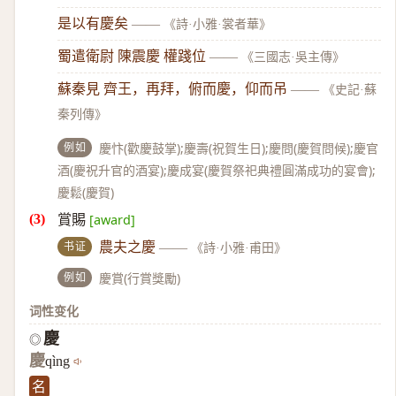
是以有慶矣
——
《詩·小雅·裳者華》
蜀遣衛尉 陳震慶 權踐位
——
《三國志·吳主傳》
蘇秦見 齊王，再拜，俯而慶，仰而吊
——
《史記·蘇
秦列傳》
例如
慶忭(歡慶鼓掌);慶壽(祝賀生日);慶問(慶賀問候);慶官
酒(慶祝升官的酒宴);慶成宴(慶賀祭祀典禮圓滿成功的宴會);
慶鬆(慶賀)
賞賜
[award]
书证
農夫之慶
——
《詩·小雅·甫田》
例如
慶賞(行賞獎勵)
词性变化
慶
◎
慶
qìng
名