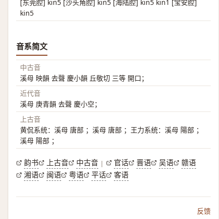
[东莞腔] kin5 [沙头角腔] kin5 [海陆腔] kin5 kin1 [宝安腔]
kin5
音系简文
中古音
溪母 映韻 去聲 慶小韻 丘敬切 三等 開口；
近代音
溪母 庚青韻 去聲 慶小空；
上古音
黄侃系统：溪母 唐部 ；溪母 唐部 ；王力系统：溪母 陽部 ；
溪母 陽部 ；
韵书
上古音
中古音
官话
晋语
吴语
赣语
|
湘语
闽语
粤语
平话
客语
反馈