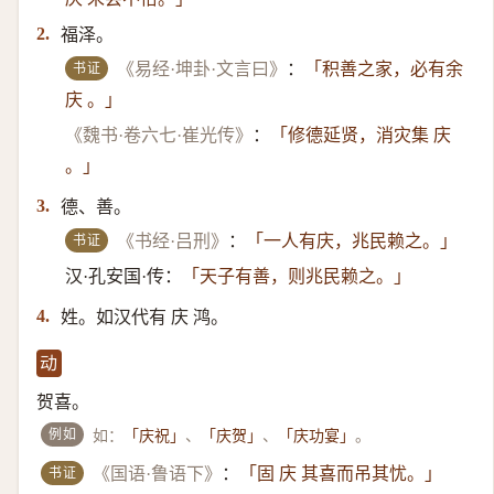
福泽。
2.
书证
《易经·坤卦·文言曰》
：
「积善之家，必有余
庆 。」
《魏书·卷六七·崔光传》
：
「修德延贤，消灾集 庆
。」
德、善。
3.
书证
《书经·吕刑》
：
「一人有庆，兆民赖之。」
汉·孔安国·传：
「天子有善，则兆民赖之。」
姓。如汉代有 庆 鸿。
4.
动
贺喜。
例如
如：
、
、
。
「庆祝」
「庆贺」
「庆功宴」
书证
《国语·鲁语下》
：
「固 庆 其喜而吊其忧。」