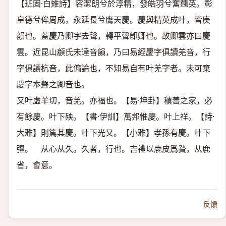
【班固·白雉詩】容潔朗兮於淳精，發皓羽兮奮翹英。彰
皇德兮侔周成，永延長兮膺天慶。慶與精英成叶，皆庚
韻也。蓋慶乃卿字去聲，轉平聲卽卿也。故卿雲亦曰慶
雲。近昆山顧氏未達音韻，乃曰易經慶字俱讀羌音，行
字俱讀杭音，此偏論也，不知易自有叶羌字者。未可棄
慶字本聲之卿音也。
又叶虛羊切，音羌。亦福也。【易·坤卦】積善之家，必
有餘慶。叶下殃。【書·伊訓】萬邦惟慶。叶上祥。【詩·
大雅】則篤其慶。叶下光又。【小雅】孝孫有慶。叶下
彊。 从心从久。久者，行也。吉禮以鹿皮爲贄，从鹿
省，會意。
反馈