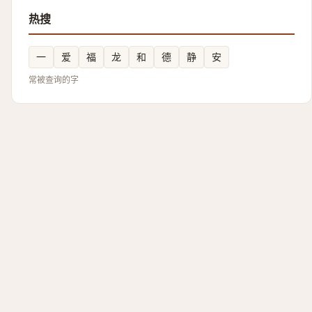
热搜
一
爱
福
龙
和
德
静
安
常被查询的字