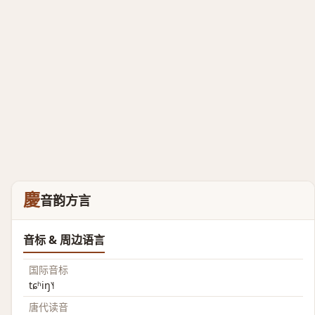
慶
音韵方言
音标 & 周边语言
国际音标
tɕʰiŋ˥˧
唐代读音