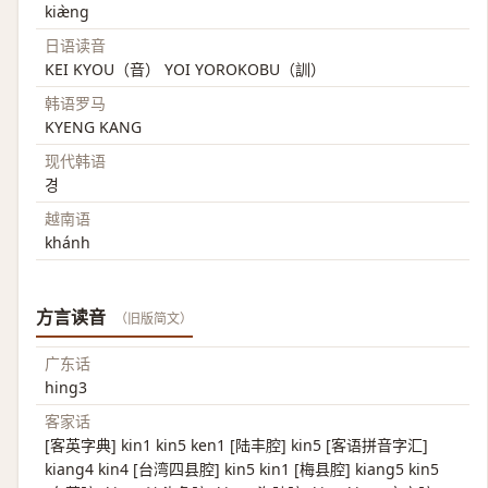
kiæ̀ng
日语读音
KEI KYOU（音） YOI YOROKOBU（訓）
韩语罗马
KYENG KANG
现代韩语
경
越南语
khánh
方言读音
（旧版简文）
广东话
hing3
客家话
[客英字典] kin1 kin5 ken1 [陆丰腔] kin5 [客语拼音字汇]
kiang4 kin4 [台湾四县腔] kin5 kin1 [梅县腔] kiang5 kin5