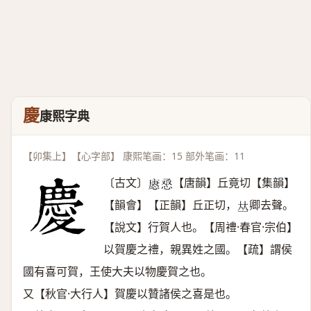
慶
康熙字典
【卯集上】【心字部】 康熙笔画：15 部外笔画：11
〔古文〕
【唐韻】丘竟切【集韻】
𢞢
𢙎
【韻會】【正韻】丘正切，
卿去聲。
𠀤
【說文】行賀人也。【周禮·春官·宗伯】
以賀慶之禮，親異姓之國。【疏】謂侯
國有喜可賀，王使大夫以物慶賀之也。
又【秋官·大行人】賀慶以贊諸侯之喜是也。