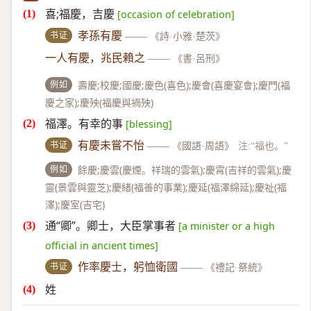
喜;福慶，吉慶
[occasion of celebration]
书证
孝孫有慶
——
《詩·小雅·楚茨》
一人有慶，兆民賴之
——
《書·呂刑》
例如
壽慶;校慶;國慶;慶色(喜色);慶會(喜慶宴會);慶門(福
慶之家);慶殃(福慶與禍殃)
福澤。有幸的事
[blessing]
书证
有慶未嘗不怡
——
《國語·周語》
注:“福也。”
例如
餘慶;慶雲(慶煙。祥瑞的雲氣);慶霄(吉祥的雲氣);慶
靈(景雲與靈芝);慶緒(福善的事業);慶延(福澤綿延);慶祉(福
澤);慶室(吉宅)
通“卿”。卿士，大臣掌事者
[a minister or a high
official in ancient times]
书证
作率慶士，躬恤衛國
——
《禮記·祭統》
姓