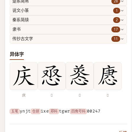
28
楚系简帛
1
说文小篆
2
秦系简牍
17
隶书
11
传抄古文字
异体字
庆
𢙎
𢝑
𢞢
五笔
ynjt
仓颉
ixe
郑码
tgwr
四角号码
00247