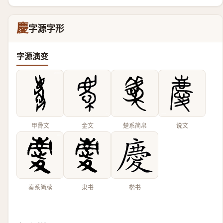
慶
字源字形
字源演变
甲骨文
金文
楚系简帛
说文
秦系简牍
隶书
楷书