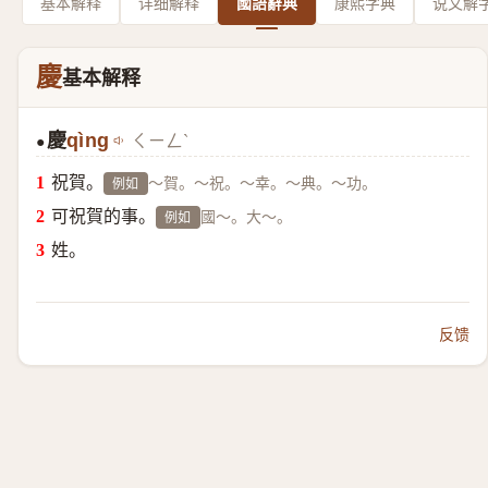
基本解释
详细解释
國語辭典
康熙字典
说文解
慶
基本解释
慶
qìng
ㄑㄧㄥˋ
●
祝賀。
～賀。～祝。～幸。～典。～功。
例如
可祝賀的事。
國～。大～。
例如
姓。
反馈