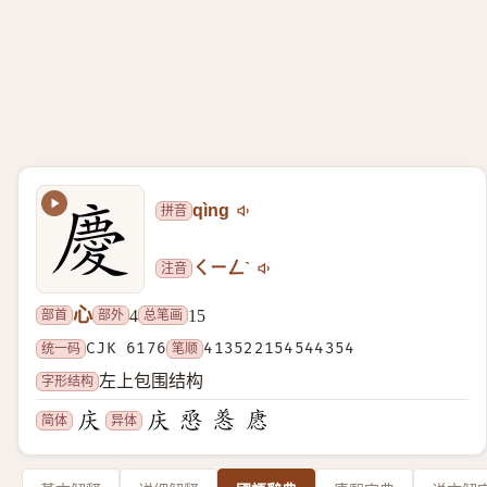
拼音
qìng
注音
ㄑㄧㄥˋ
心
部首
部外
总笔画
4
15
统一码
CJK 6176
笔顺
413522154544354
字形结构
左上包围结构
简体
异体