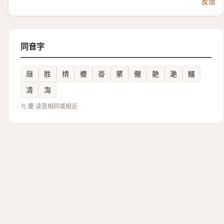
反馈
同音字
廎
胜
掅
櫦
䯧
綮
儬
靘
濪
䲔
凊
渹
与 慶 读音相同或相近