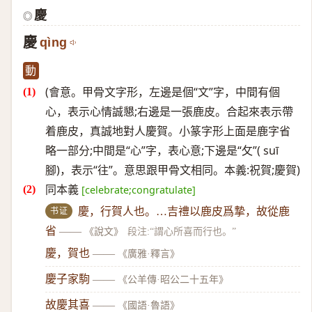
慶
◎
慶
qìng
動
(會意。甲骨文字形，左邊是個“文”字，中間有個
心，表示心情誠懇;右邊是一張鹿皮。合起來表示帶
着鹿皮，真誠地對人慶賀。小篆字形上面是鹿字省
略一部分;中間是“心”字，表心意;下邊是“攵”( suī
腳)，表示“往”。意思跟甲骨文相同。本義:祝賀;慶賀)
同本義
[celebrate;congratulate]
书证
慶，行賀人也。…吉禮以鹿皮爲摯，故從鹿
省
——
《說文》
段注:“謂心所喜而行也。”
慶，賀也
——
《廣雅·釋言》
慶子家駒
——
《公羊傳·昭公二十五年》
故慶其喜
——
《國語·魯語》