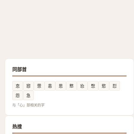
同部首
怘
惌
慸
恚
思
慗
㤀
㥹
慾
㤠
怨
急
与「心」部相关的字
热搜