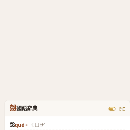
愨
國語辭典
书证
愨
què
ㄑㄩㄝˋ