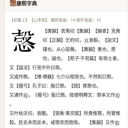
愨
康熙字典
【卯集上】【心字部】 康熙笔画：14 部外笔画：10
【唐韻】苦角切【集韻】【韻會】克角
切【正韻】乞約切，
音鷇。【說文】
𠀤
謹也。从心㱿聲。【廣韻】善也，愿
也，誠也。【荀子·不苟篇】有愨士者。
又【諡法】行見中外曰愨。
又或作慤。【禮·禮器】七介以相見也。不然則已慤。
又【檀弓】孔子曰：殷已慤。【疏】質慤也。
又通作
。《檀弓》殷已慤。陸德明釋文：慤本又作
𣪎
𣪎
。
又叶枯沃切，音酷。【張衡·東京賦】所貴惟賢，所寶惟
穀。民去末而反本，咸懷忠而抱愨。 【集韻】又作
𢢢