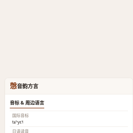
愨
音韵方言
音标 & 周边语言
国际音标
tɕʰyɛ˥˧
日语读音