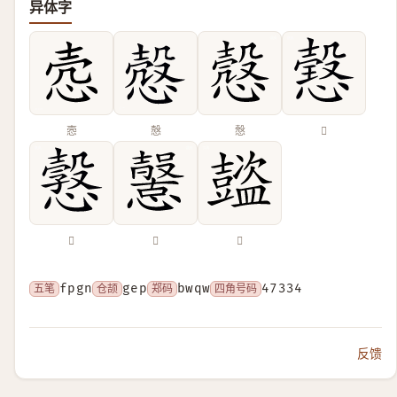
异体字
悫
慤
𢡱
𢢢
𢢿
𢤶
𧰕
五笔
fpgn
仓颉
gep
郑码
bwqw
四角号码
47334
反馈