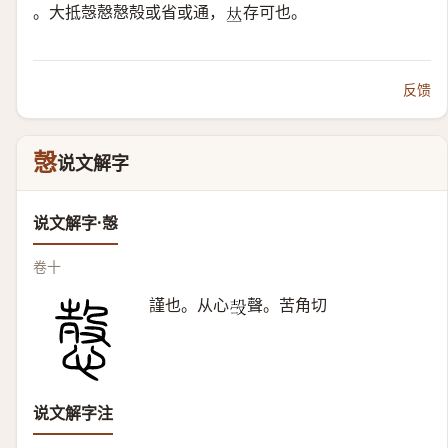
。大抵愨慤慤殻或省或通，
存可也。
𠀤
反馈
愨
说文解字
说文解字·愨
卷十
謹也。从心
聲。苦角切
𣪊
说文解字注