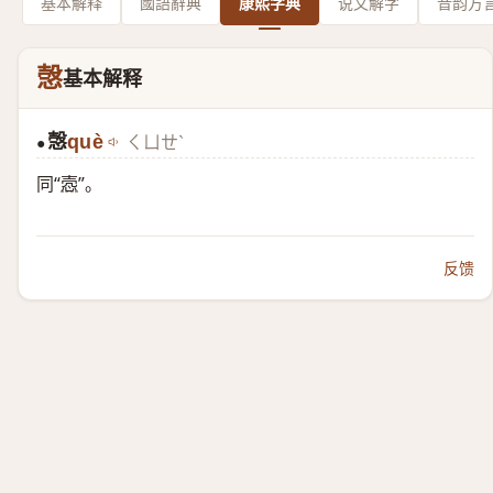
基本解释
國語辭典
康熙字典
说文解字
音韵方
愨
基本解释
愨
què
ㄑㄩㄝˋ
●
同“
悫
”。
反馈