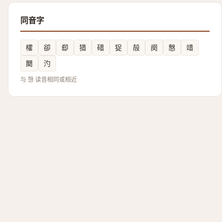
同音字
㰌
卻
㕁
猎
碏
㹱
㱿
阕
慤
䇎
䦬
汋
与 愨 读音相同或相近