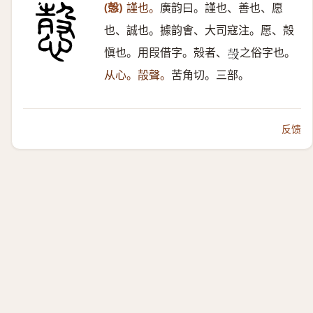
(愨)
謹也。
廣韵曰。謹也、善也、愿
也、誠也。據韵㑹、大司寇注。愿、殻
愼也。用叚借字。殻者、
之俗字也。
𣪊
从心。㱿聲。
苦角切。三部。
反馈