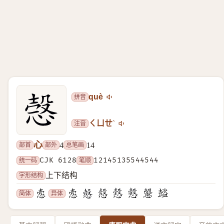
拼音
què
注音
ㄑㄩㄝˋ
心
部首
部外
总笔画
4
14
统一码
CJK 6128
笔顺
12145135544544
字形结构
上下结构
简体
异体