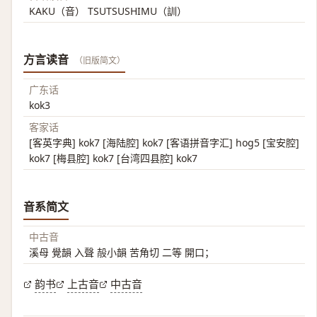
KAKU（音） TSUTSUSHIMU（訓）
方言读音
（旧版简文）
广东话
kok3
客家话
[客英字典] kok7 [海陆腔] kok7 [客语拼音字汇] hog5 [宝安腔]
kok7 [梅县腔] kok7 [台湾四县腔] kok7
音系简文
中古音
溪母 覺韻 入聲 㱿小韻 苦角切 二等 開口；
韵书
上古音
中古音