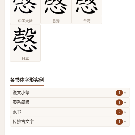
中国大陆
香港
台湾
日本
各书体字形实例
1
说文小篆
1
秦系简牍
2
隶书
1
传抄古文字