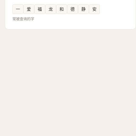
一
爱
福
龙
和
德
静
安
常被查询的字