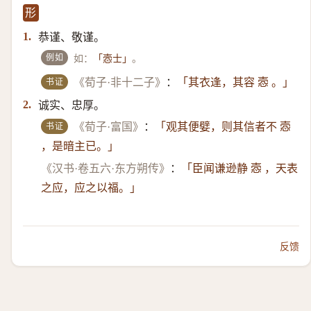
形
恭谨、敬谨。
1.
例如
如：
。
「悫士」
书证
《荀子·非十二子》
：
「其衣逢，其容 悫 。」
诚实、忠厚。
2.
书证
《荀子·富国》
：
「观其便嬖，则其信者不 悫
，是暗主已。」
《汉书·卷五六·东方朔传》
：
「臣闻谦逊静 悫 ，天表
之应，应之以福。」
反馈