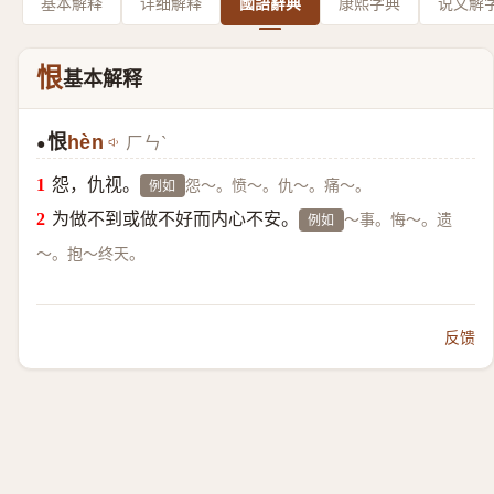
基本解释
详细解释
國語辭典
康熙字典
说文解
恨
基本解释
恨
hèn
ㄏㄣˋ
●
怨，仇视。
怨～。愤～。仇～。痛～。
例如
为做不到或做不好而内心不安。
～事。悔～。遗
例如
～。抱～终天。
反馈