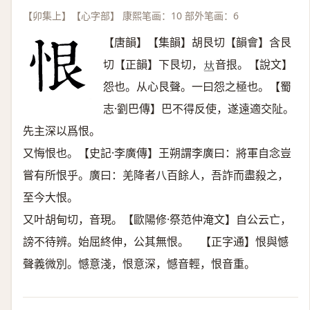
【卯集上】【心字部】 康熙笔画：10 部外笔画：6
【唐韻】【集韻】胡艮切【韻會】含艮
切【正韻】下艮切，
音拫。【說文】
𠀤
怨也。从心艮聲。一曰怨之極也。【蜀
志·劉巴傳】巴不得反使，遂遠適交阯。
先主深以爲恨。
又悔恨也。【史記·李廣傳】王朔謂李廣曰：將軍自念豈
嘗有所恨乎。廣曰：羌降者八百餘人，吾詐而盡殺之，
至今大恨。
又叶胡甸切，音現。【歐陽修·祭范仲淹文】自公云亡，
謗不待辨。始屈終伸，公其無恨。 【正字通】恨與憾
聲義微別。憾意淺，恨意深，憾音輕，恨音重。