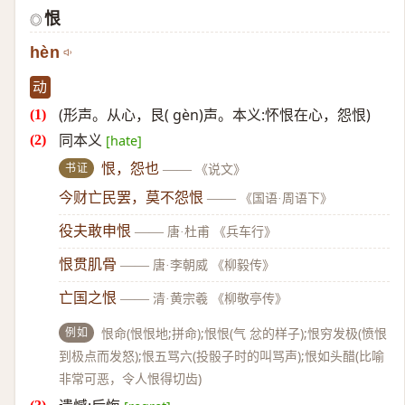
恨
◎
hèn
动
(形声。从心，艮( gèn)声。本义:怀恨在心，怨恨)
同本义
[hate]
书证
恨，怨也
——
《说文》
今财亡民罢，莫不怨恨
——
《国语·周语下》
役夫敢申恨
——
唐·杜甫 《兵车行》
恨贯肌骨
——
唐·李朝威 《柳毅传》
亡国之恨
——
清·黄宗羲 《柳敬亭传》
例如
恨命(恨恨地;拼命);恨恨(气 忿的样子);恨穷发极(愤恨
到极点而发怒);恨五骂六(投骰子时的叫骂声);恨如头醋(比喻
非常可恶，令人恨得切齿)