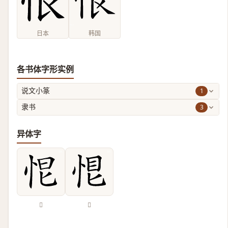
日本
韩国
各书体字形实例
1
说文小篆
3
隶书
异体字
𢙃
𢚉