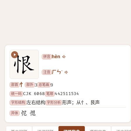
拼音
hèn
注音
ㄏㄣˋ
忄
部首
部外
总笔画
3
9
统一码
CJK 6068
笔顺
442511534
字形结构
字形分析
左右结构
形声；从忄、艮声
异体