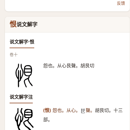
反馈
恨
说文解字
说文解字·恨
卷十
怨也。从心艮聲。胡艮切
说文解字注
(恨)
怨也。从心。
聲。
胡艮切。十三
𥃩
部。