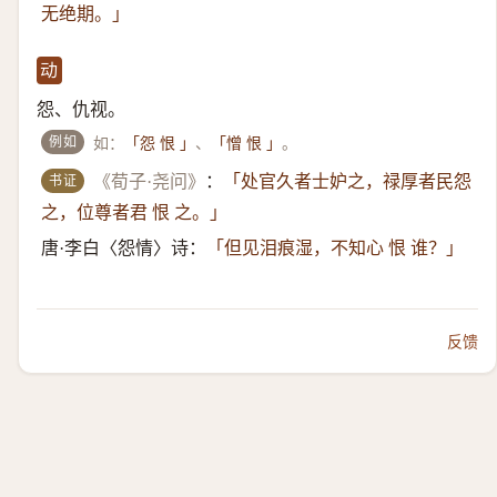
无绝期。」
动
怨、仇视。
例如
如：
、
。
「怨 恨 」
「憎 恨 」
书证
《荀子·尧问》
：
「处官久者士妒之，禄厚者民怨
之，位尊者君 恨 之。」
唐·李白〈怨情〉诗：
「但见泪痕湿，不知心 恨 谁？」
反馈