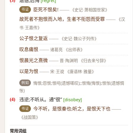
遗憾;后悔
[regret]
书证
臣死不恨矣!
——
《史记·萧相国世家》
故死者不抱恨而入地，生者不衔怨而受罪
——
《汉
书·王嘉传》
公子恨之复返
——
《史记·魏公子列传》
叹息痛恨
——
诸葛亮 《出师表》
恨晨光之熹微
——
晋·陶渊明 《归去来兮辞》
以是为恨
——
宋·王谠 《唐语林·雅量》
例如
悔恨;怨恨;恨咤(遗憾嗟叹);;恨悔(悔恨);恨怅(遗憾惆
怅)
违逆;不听从。通“很”
[disobey]
书证
今不听，是恨秦也;听之，是恨天下也
——
《战国策》
常用词组