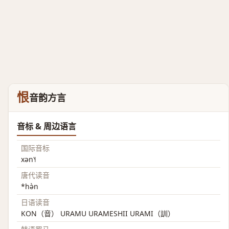
恨
音韵方言
音标 & 周边语言
国际音标
xən˥˧
唐代读音
*hə̀n
日语读音
KON（音） URAMU URAMESHII URAMI（訓）