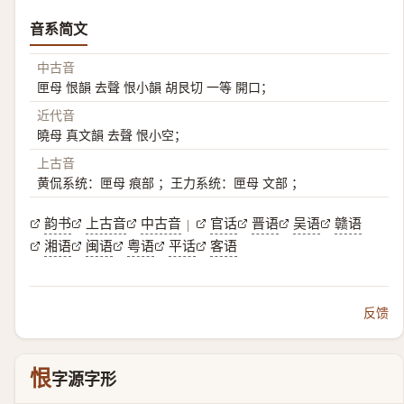
音系简文
中古音
匣母 恨韻 去聲 恨小韻 胡艮切 一等 開口；
近代音
曉母 真文韻 去聲 恨小空；
上古音
黄侃系统：匣母 痕部 ；王力系统：匣母 文部 ；
韵书
上古音
中古音
官话
晋语
吴语
赣语
|
湘语
闽语
粤语
平话
客语
反馈
恨
字源字形