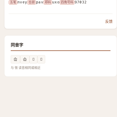
五笔
nvey
仓颉
pav
郑码
uxo
四角号码
97032
反馈
同音字
屳
仚
𥈥
𱖙
与 恨 读音相同或相近