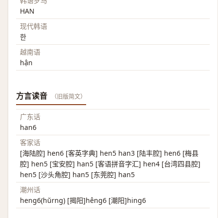
韩语罗马
HAN
现代韩语
한
越南语
hận
方言读音
（旧版简文）
广东话
han6
客家话
[海陆腔] hen6 [客英字典] hen5 han3 [陆丰腔] hen6 [梅县
腔] hen5 [宝安腔] han5 [客语拼音字汇] hen4 [台湾四县腔]
hen5 [沙头角腔] han5 [东莞腔] han5
潮州话
heng6(hŭrng) [揭阳]hêng6 [潮阳]hing6