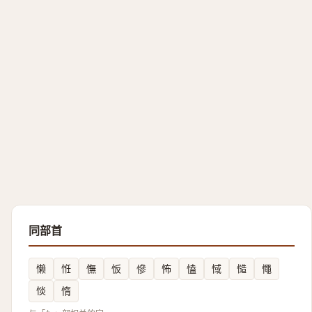
同部首
懒
㤛
憮
㤆
慘
怖
㥺
惐
慥
憴
惔
惰