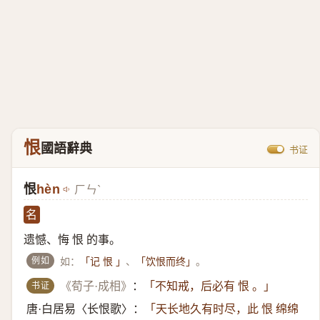
恨
國語辭典
书证
恨
hèn
ㄏㄣˋ
名
遗憾、悔 恨 的事。
例如
如：
、
。
「记 恨 」
「饮恨而终」
书证
《荀子·成相》
：
「不知戒，后必有 恨 。」
唐·白居易〈长恨歌〉：
「天长地久有时尽，此 恨 绵绵