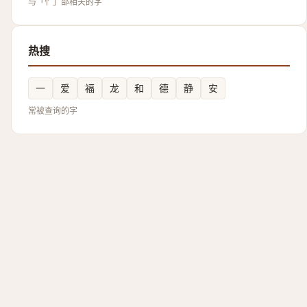
与「忄」部相关的字
热搜
一
爱
福
龙
和
德
静
安
常被查询的字