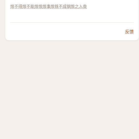
恨不得
恨不能
恨恨
恨事
恨铁不成钢
恨之入骨
反馈