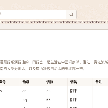
漢藏語系漢語族的一門語言，是生活在中國洞庭湖、湘江、資江流
南的大部分地區，以及廣西壯族自治區的東北部一帶。
声母
韵母
调值
调类
备注
ts
an
33
阴平
ɒŋ
55
阴平