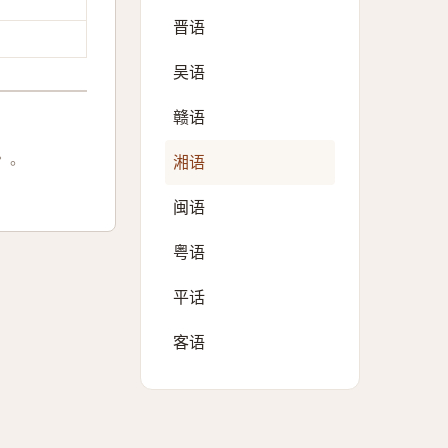
晋语
吴语
赣语
〉。
湘语
闽语
粤语
平话
客语