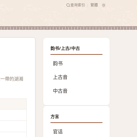
查询索引
繁體
|
韵书/上古/中古
韵书
上古音
域一帶的湖湘
中古音
方言
官话