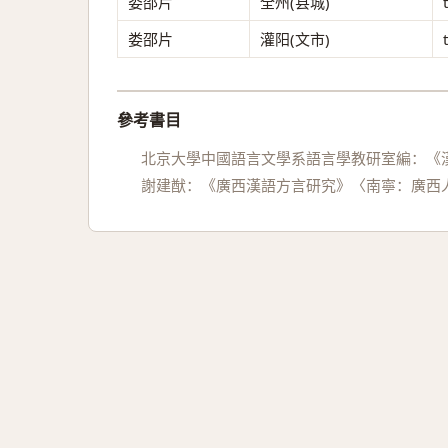
娄邵片
全州(县城)
娄邵片
灌阳(文市)
參考書目
北京大學中國語言文學系語言學教研室編：《漢
謝建猷：《廣西漢語方言研究》〈南寧：廣西人