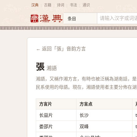
汉典
古籍
诗词
书法
通识
|
|
|
|
← 返回「張」音韵方言
張
湘語
湘語，又稱作湘方言，有時也被泛稱為湖南話，是
民系使用的母語。現在，湘語使用者主要分佈在湖
方言片
方言点
长益片
长沙
娄邵片
双峰
t