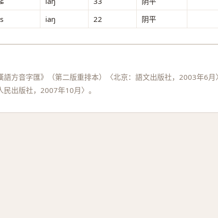
tɕ
iãŋ
33
阴平
ts
iaŋ
22
阴平
語方音字匯》（第二版重排本）〈北京：語文出版社，2003年6月
民出版社，2007年10月〉。