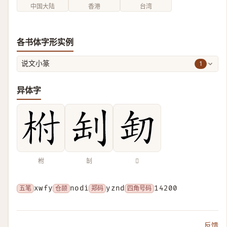
中国大陆
香港
台湾
各书体字形实例
1
说文小篆
异体字
柎
㓡
𠛺
五笔
xwfy
仓颉
nodi
郑码
yznd
四角号码
14200
反馈