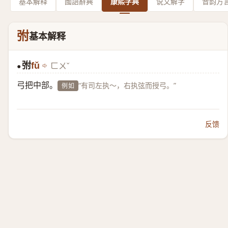
基本解释
國語辭典
康熙字典
说文解字
音韵方
弣
基本解释
弣
fǔ
ㄈㄨˇ
●
弓把中部。
“有司左执～，右执弦而授弓。”
例如
反馈