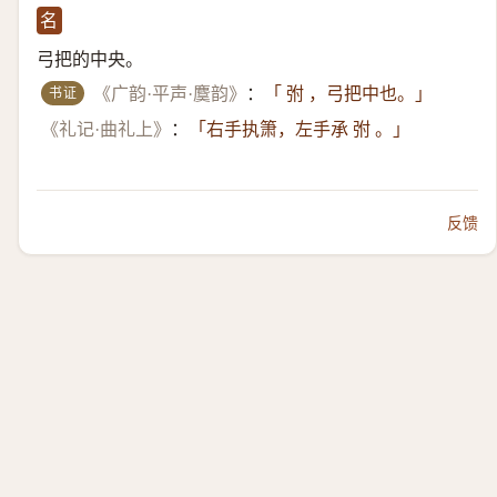
名
弓把的中央。
书证
《广韵·平声·麌韵》
：
「 弣 ，弓把中也。」
《礼记·曲礼上》
：
「右手执箫，左手承 弣 。」
反馈