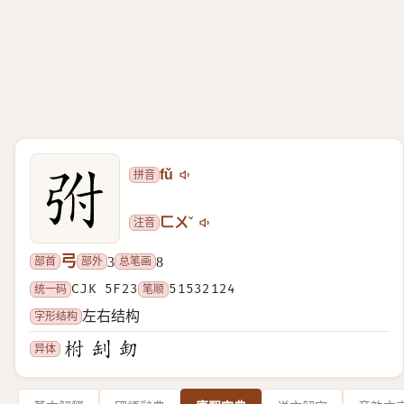
拼音
fǔ
注音
ㄈㄨˇ
弓
部首
部外
总笔画
3
8
统一码
CJK 5F23
笔顺
51532124
字形结构
左右结构
异体