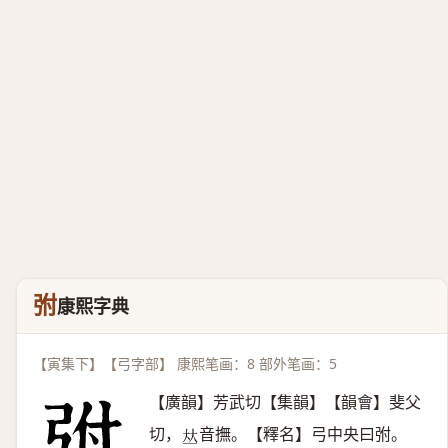
弣
康熙字典
【寅集下】【弓字部】 康熙笔画：8 部外笔画：5
【廣韻】芳武切【集韻】【韻會】斐父
切，
音撫。【釋名】弓中央曰弣。
𠀤