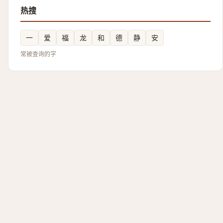
热搜
一
爱
福
龙
和
德
静
安
常被查询的字