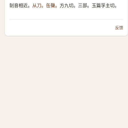
㓡音相近。
从刀。缶聲。
方九切。三部。玉篇孚主切。
反馈