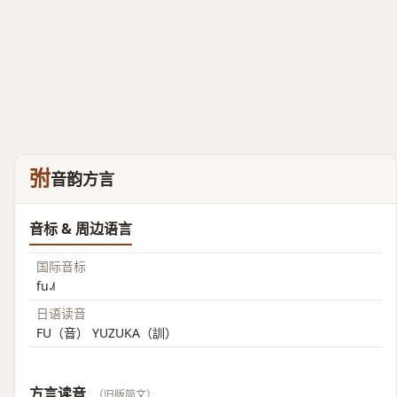
弣
音韵方言
音标 & 周边语言
国际音标
fu˨˩˦
日语读音
FU（音） YUZUKA（訓）
方言读音
（旧版简文）