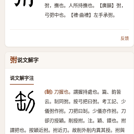
弣，撫也。人所持撫也。【廣韻】弣，
弓弝中也。【禮·曲禮】左手承弣。
反馈
弣
说文解字
说文解字注
(㓡)
刀握也。
謂握持處也。篇、韵皆
云。㓡同弣。按弓把曰弣。考工記、少
儀弣作拊。刀把曰㓡。少儀亦作拊。刀
卻刃授穎。削授拊。注。穎、鐶也。拊
謂把也。按穎近拊。拊近刃。故削外削内異其授。拊與