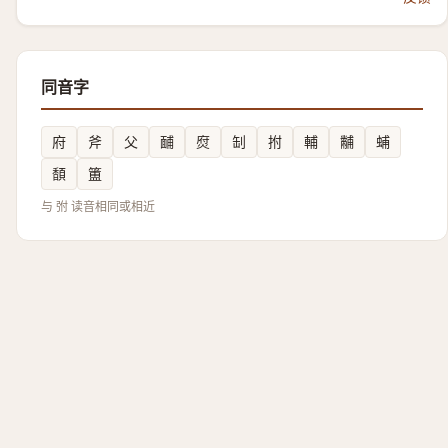
同音字
府
斧
父
䩉
焤
㓡
拊
輔
黼
蜅
䫝
簠
与 弣 读音相同或相近