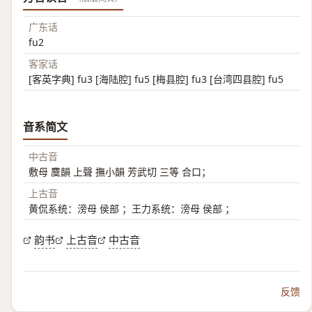
广东话
fu2
客家话
[客英字典] fu3 [海陆腔] fu5 [梅县腔] fu3 [台湾四县腔] fu5
音系简文
中古音
敷母 麌韻 上聲 撫小韻 芳武切 三等 合口；
上古音
黄侃系统：滂母 侯部 ；王力系统：滂母 侯部 ；
韵书
上古音
中古音
反馈