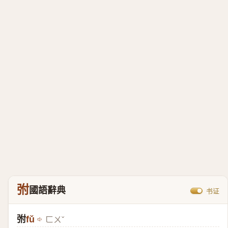
弣
國語辭典
书证
弣
fǔ
ㄈㄨˇ