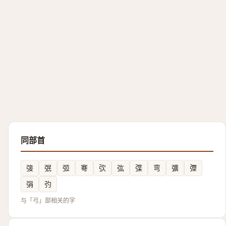
同部首
㢺
㢯
弬
弿
弞
㢬
弽
弯
彍
㣆
弲
㢩
与「弓」部相关的字