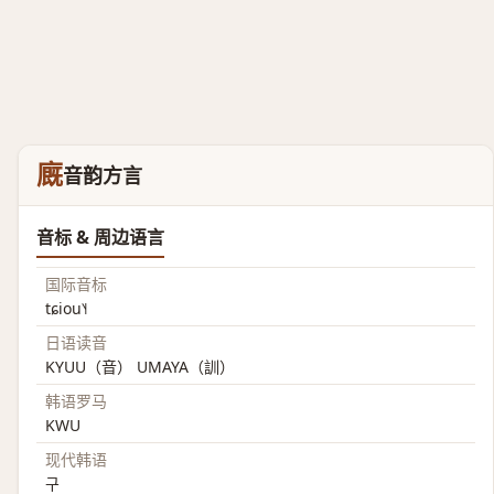
廐
音韵方言
音标 & 周边语言
国际音标
tɕiou˥˧
日语读音
KYUU（音） UMAYA（訓）
韩语罗马
KWU
现代韩语
구