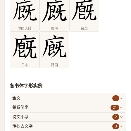
中国大陆
香港
台湾
日本
韩国
各书体字形实例
1
金文
21
楚系简帛
2
说文小篆
3
传抄古文字