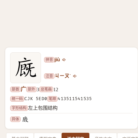
拼音
jiù
注音
ㄐㄧㄡˋ
广
部首
部外
总笔画
3
12
统一码
CJK 5ED0
笔顺
413511541535
字形结构
左上包围结构
异体