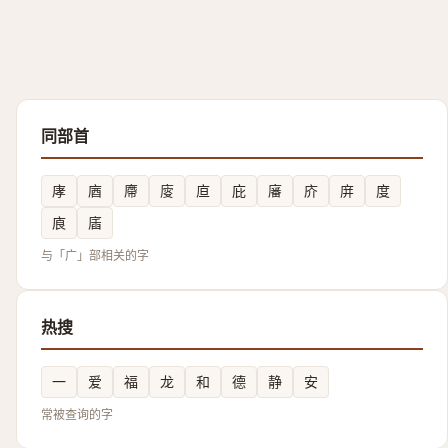
同部首
庨
庮
廗
廀
㡺
庇
㢖
庎
庰
度
㢃
㢎
与「广」部相关的字
热搜
一
爱
福
龙
和
德
静
安
常被查询的字