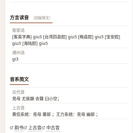
方言读音
（旧版简文）
客家话
[客英字典] giu5 [台湾四县腔] giu5 [梅县腔] giu5 [宝安腔]
giu5 [海陆腔] giu5
潮州话
gi3
音系简文
近代音
見母 尤侯韻 去聲 臼小空；
上古音
黄侃系统：見母 蕭部 ；王力系统：見母 幽部 ；
韵书
上古音
中古音