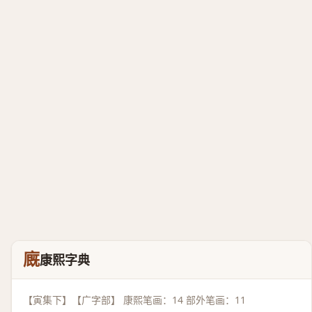
廐
康熙字典
【寅集下】【广字部】 康熙笔画：14 部外笔画：11