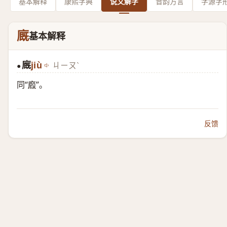
基本解释
康熙字典
说文解字
音韵方言
字源字
廐
基本解释
廐
jiù
ㄐㄧㄡˋ
●
同“
廏
”。
反馈