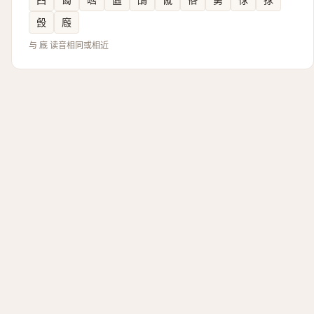
㲃
廏
与 廐 读音相同或相近