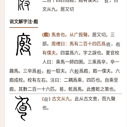
二百十四匹爲廏，廏有僕夫。”
，古
𠤙
文从九。居又切
说文解字注·廏
(廏)
馬舍也。从广㲃聲。
居又切。三
部。
周禮曰：馬有二百十四匹爲
，
𢋁
𢋁
有僕夫。
四當爲六，字之誤也。夏官校
人曰：乘馬一師四圉。三乘爲皁，皁一
趣馬。三皁爲
。
一馭夫。六
爲廏，廏一僕夫。六
𣪠
𣪠
𣪠
廏成校。校有左右。注曰：二耦爲乘，四匹也。自乘至
廏，其數二百一十六匹。易，乾爲馬。此應乾之策也。
(
)
古文从九。
此从古文叀，而九聲
𠤙
也。