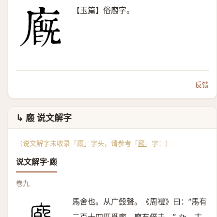
【玉篇】俗廏字。
反馈
↳ 廏 说文解字
（说文解字未收录「廐」字头，请参考「
廏
」字：）
说文解字·廏
卷九
馬舍也。从广㲃聲。《周禮》曰：“馬有