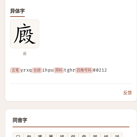
异体字
廄
五笔
yrxq
仓颉
ihpu
郑码
tghr
四角号码
00212
反馈
同音字
臼
匓
嚿
匶
䳎
僦
倃
舅
㤹
捄