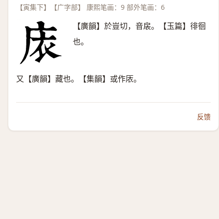
【寅集下】【广字部】 康熙笔画：9 部外笔画：6
【廣韻】於豈切，音扆。【玉篇】徘徊
也。
又【廣韻】藏也。【集韻】或作㕈。
反馈