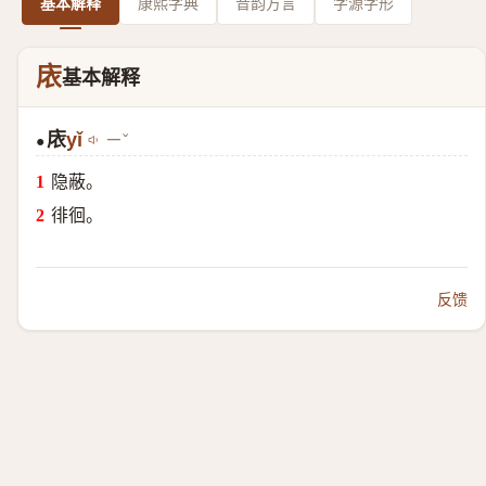
基本解释
康熙字典
音韵方言
字源字形
庡
基本解释
庡
yǐ
ㄧˇ
●
隐蔽。
徘徊。
反馈