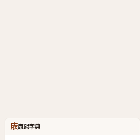
庡
康熙字典