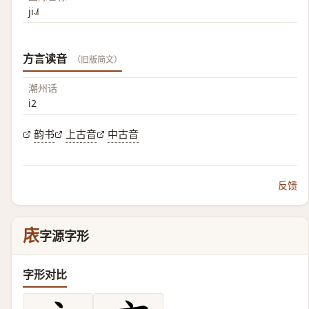
ji˨˩˦
方言读音
（旧版简文）
潮州话
i2
韵书
上古音
中古音
反馈
庡
字源字形
字形对比