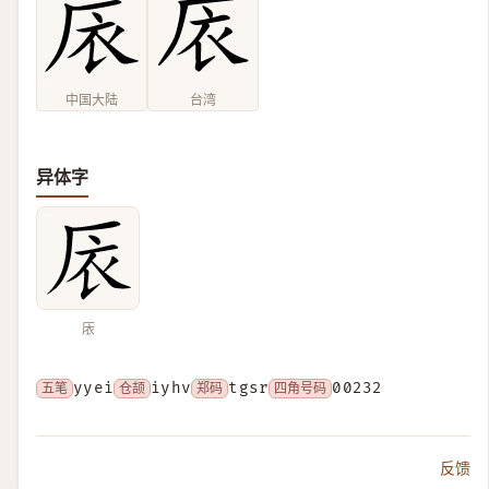
中国大陆
台湾
异体字
㕈
五笔
yyei
仓颉
iyhv
郑码
tgsr
四角号码
00232
反馈