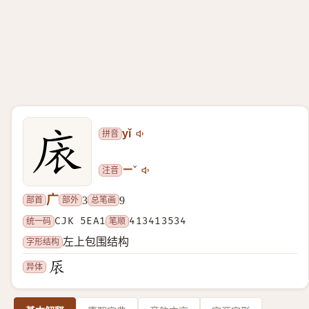
拼音
yǐ
注音
ㄧˇ
广
部首
部外
总笔画
3
9
统一码
CJK 5EA1
笔顺
413413534
字形结构
左上包围结构
异体