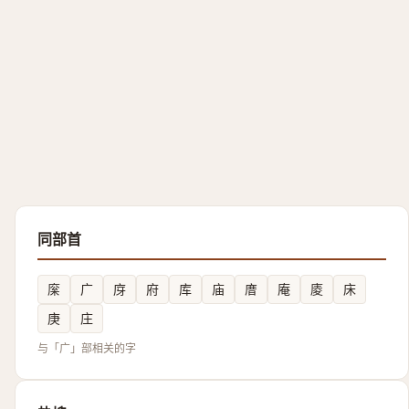
同部首
庺
广
庌
府
库
庙
庴
庵
庱
床
庚
庄
与「广」部相关的字