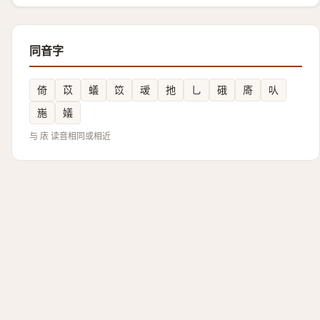
同音字
倚
苡
蟻
笖
叆
扡
乚
硪
㢊
㕥
崺
嬟
与 庡 读音相同或相近