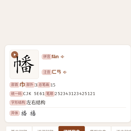
拼音
fān
注音
ㄈㄢ
巾
部首
部外
总笔画
3
15
统一码
CJK 5E61
笔顺
252343123425121
字形结构
左右结构
异体