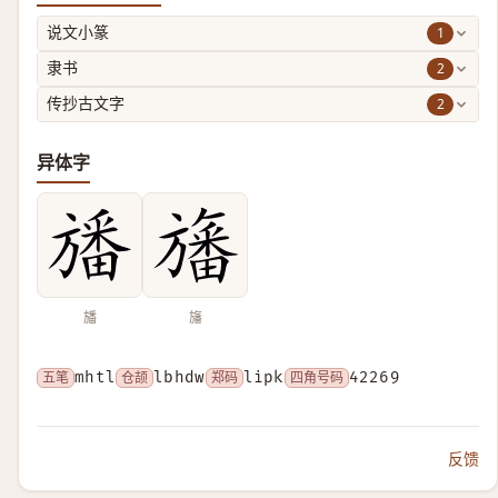
1
说文小篆
2
隶书
2
传抄古文字
异体字
旙
旛
五笔
mhtl
仓颉
lbhdw
郑码
lipk
四角号码
42269
反馈