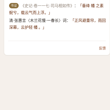
书证
《史记·卷一一七·司马相如传》
：
「垂绛 幡 之素
蜺兮，载云气而上浮。」
清·张惠言〈木兰花慢·一春长〉词：
「正风避重帘，雨回
深幕，云护轻 幡 。」
反馈