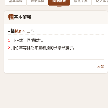
基本解释
详细解释
國語辭典
康熙字典
说文解
幡
基本解释
幡
fān
ㄈㄢ
●
〔～然〕同“翻然”。
用竹竿等挑起来直着挂的长条形旗子。
反馈