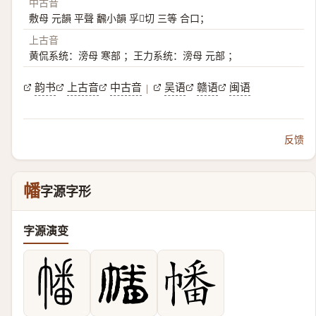
中古音
敷母 元韻 平聲 飜小韻 孚𡋡切 三等 合口；
上古音
黄侃系统：滂母 寒部 ；王力系统：滂母 元部 ；
韵书
上古音
中古音
吴语
赣语
闽语
|
反馈
幡
字源字形
字源演变