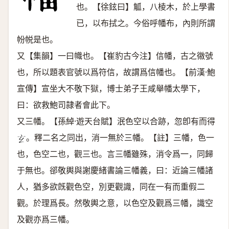
也。【徐鉉曰】觚，八棱木，於上學書
已，以布拭之。今俗呼幡布，內則所謂
帉帨是也。
又【集韻】一曰幟也。【崔豹古今注】信幡，古之幑號
也，所以題表官號以爲符信，故謂爲信幡也。【前漢·鮑
宣傳】宣坐大不敬下獄，博士弟子王咸舉幡太學下，
曰：欲救鮑司隷者會此下。
又三幡。【孫綽·遊天台賦】泯色空以合跡，忽卽有而得
。釋二名之同出，消一無於三幡。【註】三幡，色一
𤣥
也，色空二也，觀三也。言三幡雖殊，消令爲一，同歸
于無也。郤敬輿與謝慶緒書論三幡義，曰：近論三幡諸
人，猶多欲旣觀色空，別更觀識，同在一有而重假二
觀。於理爲長。然敬輿之意，以色空及觀爲三幡，識空
及觀亦爲三幡。