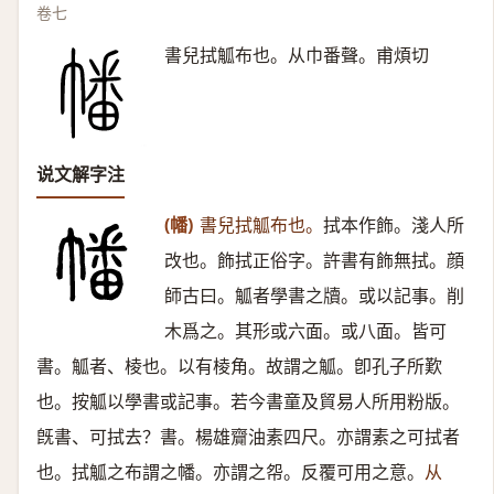
卷七
書兒拭觚布也。从巾番聲。甫煩切
说文解字注
(幡)
書兒拭觚布也。
拭本作飾。淺人所
改也。飾拭正俗字。許書有飾無拭。顔
師古曰。觚者學書之牘。或以記事。削
木爲之。其形或六面。或八面。皆可
書。觚者、棱也。以有棱角。故謂之觚。卽孔子所歎
也。按觚以學書或記事。若今書童及貿易人所用粉版。
旣書、可拭去？書。楊雄齎油素四尺。亦謂素之可拭者
也。拭觚之布謂之幡。亦謂之㠾。反覆可用之意。
从