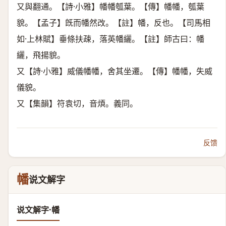
又與翻通。【詩·小雅】幡幡瓠葉。【傳】幡幡，瓠葉
貌。【孟子】旣而幡然改。【註】幡，反也。【司馬相
如·上林賦】垂條扶疎，落英幡纚。【註】師古曰：幡
纚，飛揚貌。
又【詩·小雅】威儀幡幡，舍其坐遷。【傳】幡幡，失威
儀貌。
又【集韻】符袁切，音煩。義同。
反馈
幡
说文解字
说文解字·幡