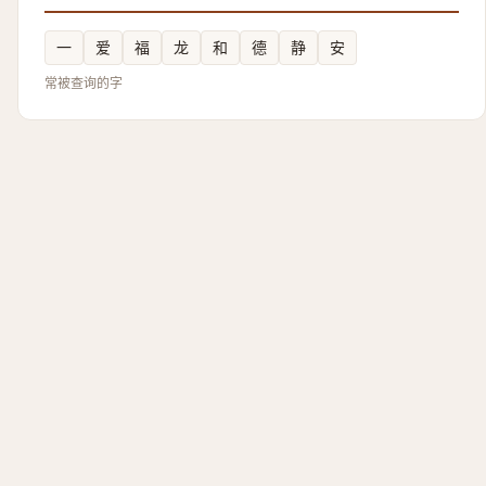
一
爱
福
龙
和
德
静
安
常被查询的字