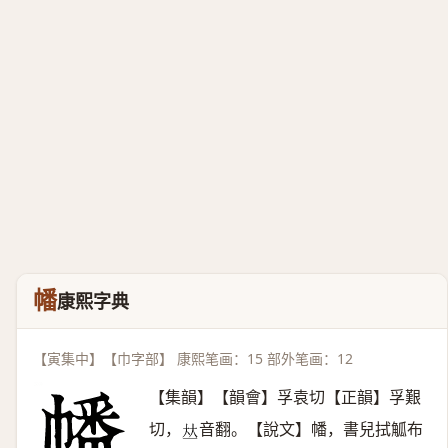
幡
康熙字典
【寅集中】【巾字部】 康熙笔画：15 部外笔画：12
【集韻】【韻會】孚袁切【正韻】孚艱
切，
音翻。【說文】幡，書兒拭觚布
𠀤