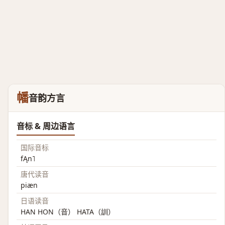
幡
音韵方言
音标 & 周边语言
国际音标
fĄn˥
唐代读音
piæn
日语读音
HAN HON（音） HATA（訓）