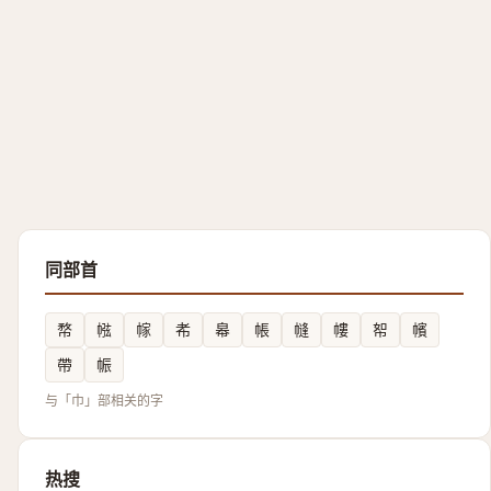
同部首
㡔
㡉
幏
㠻
㡍
帳
㡝
㡞
帤
㡦
帶
帪
与「巾」部相关的字
热搜