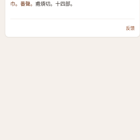
巾。番聲。
甫煩切。十四部。
反馈