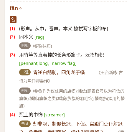
fān
名
(形声。从巾，番声。本义:擦拭写字板的布)
同本义
[rag]
例如
幡布(抹布)
用竹竿等直着挂的长条形旗子。泛指旗帜
[pennant;long，narrow flag]
书证
青崔白鹄舫，四角龙子幡
——
《玉台新咏·古
诗为焦仲卿妻作》
例如
幡幢(作为仪仗用的旗帜);幡信(题表官号以为符信的
旗帜);幡旆(旗帜之类);幡旄(旌旗的羽毛饰);幡麾(指挥用的幡
旗)
冠上的巾饰
[streamer]
书证
却非冠，制似长冠，下促。宫殿门吏仆射冠