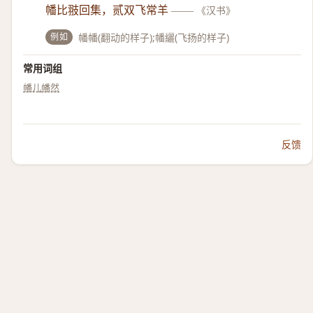
幡比翄回集，贰双飞常羊
——
《汉书》
例如
幡幡(翻动的样子);幡纚(飞扬的样子)
常用词组
幡儿
幡然
反馈