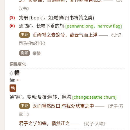
之。负赤幡，青翅燕尾，诸仆射幡皆如之
——
《后
汉书》
簿册 [book]。如:幡薄(丹书符箓之类)
通“旛”。长幅下垂的旗
[pennant;long，narrow flag]
书证
垂绛幡之素蜺兮，载云气而上浮
——
《史记·
司马相如列传》
例如
举幡
词性变化
幡
◎
fān
动
通“翻”。变动;反覆;翻转，翻腾
[change;seethe;churn]
书证
既而幡然改曰:与我处畎亩之中
——
《孟子·万
章上》
君子之学如蜕，幡然迁之
——
《荀子·大略》