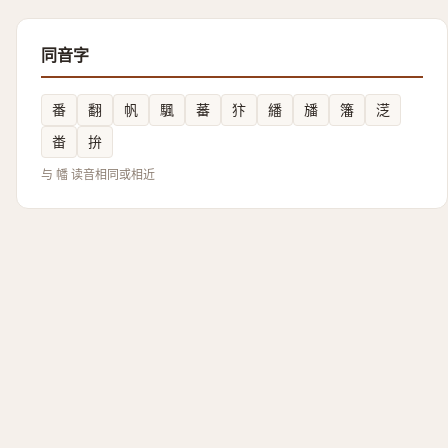
同音字
番
翻
帆
颿
蕃
犿
繙
旙
籓
㴀
畨
拚
与 幡 读音相同或相近