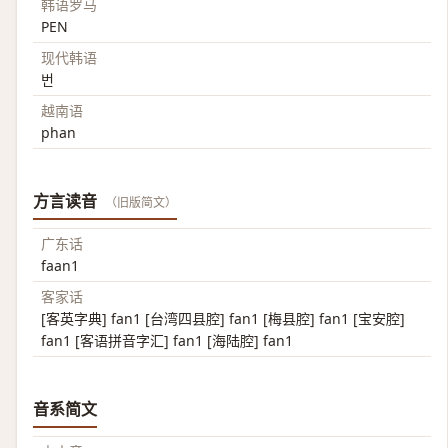
韩语罗马
PEN
现代韩语
번
越南语
phan
方言读音
（旧版简文）
广东话
faan1
客家话
[客英字典] fan1 [台湾四县腔] fan1 [梅县腔] fan1 [宝安腔]
fan1 [客语拼音字汇] fan1 [海陆腔] fan1
音系简文