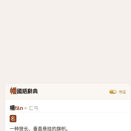
幡
國語辭典
书证
幡
fān
ㄈㄢ
名
一种狭长、垂直悬挂的旗帜。