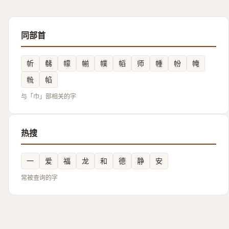
同部首
㠼
㣈
幪
㡐
幞
幍
师
㡖
帉
㡋
㡃
㡊
与「巾」部相关的字
热搜
一
爱
福
龙
和
德
静
安
常被查询的字