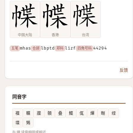
中国大陆
香港
台湾
五笔
mhas
仓颉
lbptd
郑码
lizf
四角号码
44294
反馈
同音字
褋
鞢
牃
䫕
叠
鰈
㑙
㷸
㫼
绖
堞
鴩
与 幉 读音相同或相近