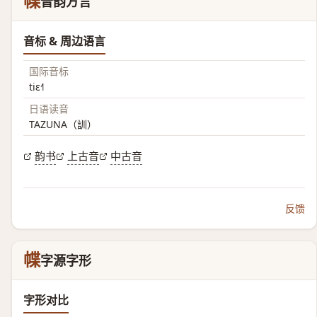
幉
音韵方言
音标 & 周边语言
国际音标
tiɛ˧˥
日语读音
TAZUNA（訓）
韵书
上古音
中古音
反馈
幉
字源字形
字形对比