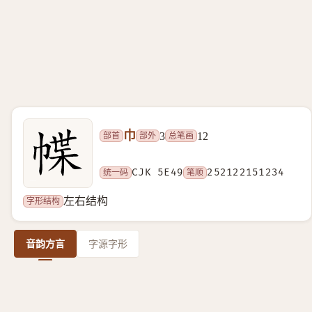
巾
部首
部外
总笔画
3
12
统一码
CJK 5E49
笔顺
252122151234
字形结构
左右结构
音韵方言
字源字形