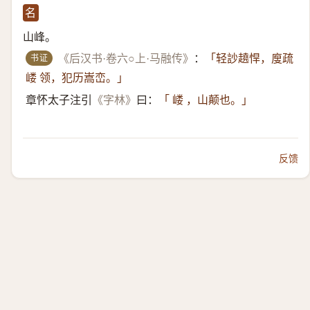
名
山峰。
书证
《后汉书·卷六○上·马融传》
：
「轻訬趬悍，廋疏
嵝 领，犯历嵩峦。」
章怀太子注引
《字林》
曰：
「 嵝 ，山颠也。」
反馈