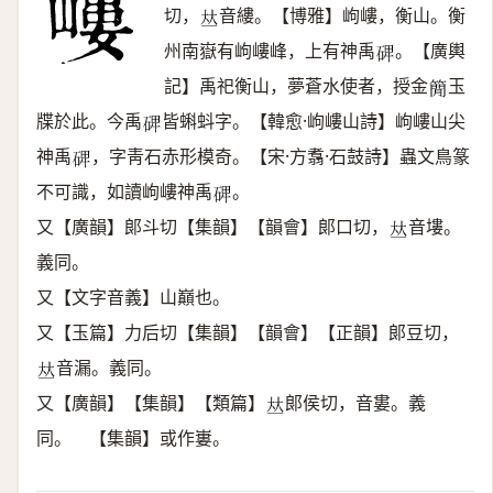
切，
音縷。【博雅】岣嶁，衡山。衡
𠀤
州南嶽有岣嶁峰，上有神禹
。【廣輿
𥓓
記】禹祀衡山，夢蒼水使者，授金
玉
𥳑
牒於此。今禹
皆蝌蚪字。【韓愈·岣嶁山詩】岣嶁山尖
𥓓
神禹
，字靑石赤形模奇。【宋·方翥·石鼓詩】蟲文鳥篆
𥓓
不可識，如讀岣嶁神禹
。
𥓓
又【廣韻】郞斗切【集韻】【韻會】郞口切，
音塿。
𠀤
義同。
又【文字音義】山巔也。
又【玉篇】力后切【集韻】【韻會】【正韻】郞豆切，
音漏。義同。
𠀤
又【廣韻】【集韻】【類篇】
郞侯切，音婁。義
𠀤
同。 【集韻】或作㟺。