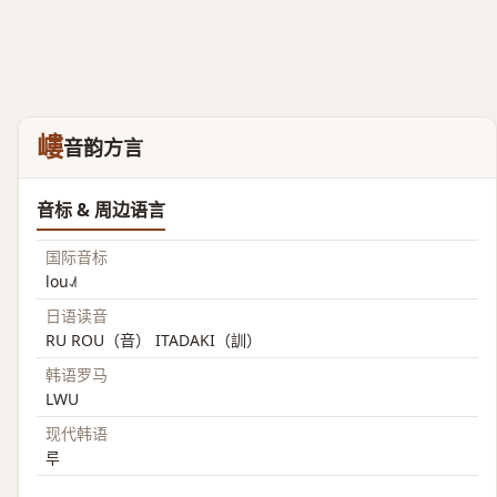
嶁
音韵方言
音标 & 周边语言
国际音标
lou˨˩˦
日语读音
RU ROU（音） ITADAKI（訓）
韩语罗马
LWU
现代韩语
루