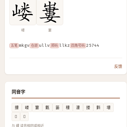
嵝
㟺
五笔
mkgv
仓颉
ullv
郑码
llkz
四角号码
25744
反馈
同音字
摟
嵝
簍
甊
篓
䅹
漊
搂
㪹
塿
𪍣
𢈢
与 嶁 读音相同或相近