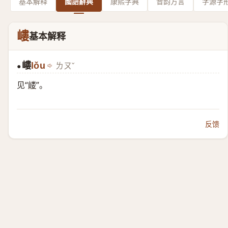
基本解释
國語辭典
康熙字典
音韵方言
字源字
嶁
基本解释
嶁
lǒu
ㄌㄡˇ
●
见“
嵝
”。
反馈