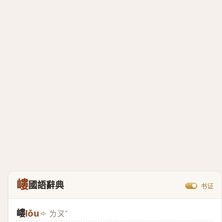
嶁
國語辭典
书证
嶁
lǒu
ㄌㄡˇ