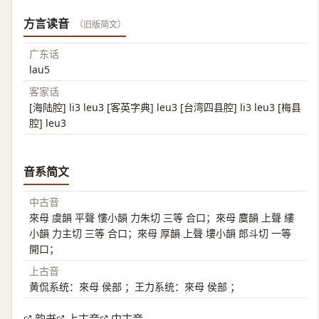
方言读音
（旧版简文）
广东话
lau5
客家话
[海陆腔] li3 leu3 [客英字典] leu3 [台湾四县腔] li3 leu3 [梅县
腔] leu3
音系简文
中古音
來母 虞韻 平聲 慺小韻 力朱切 三等 合口；來母 麌韻 上聲 縷
小韻 力主切 三等 合口；來母 厚韻 上聲 塿小韻 郎斗切 一等
開口；
上古音
黄侃系统：來母 侯部 ；王力系统：來母 侯部 ；
韵书
上古音
中古音