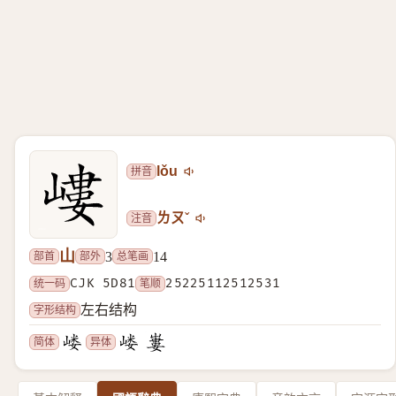
拼音
lǒu
注音
ㄌㄡˇ
山
部首
部外
总笔画
3
14
统一码
CJK 5D81
笔顺
25225112512531
字形结构
左右结构
简体
异体