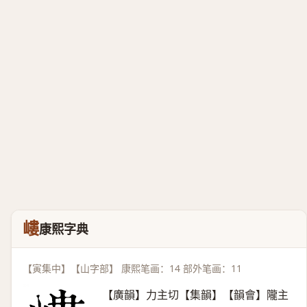
嶁
康熙字典
【寅集中】【山字部】 康熙笔画：14 部外笔画：11
【廣韻】力主切【集韻】【韻會】隴主