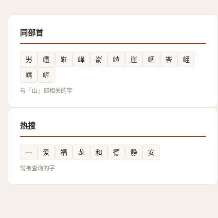
同部首
屴
㠦
嶉
㠏
嵛
嵖
崖
崓
峇
峌
崝
㟁
与「山」部相关的字
热搜
一
爱
福
龙
和
德
静
安
常被查询的字