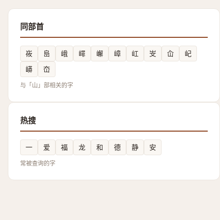
同部首
峳
峊
峨
嶵
嶰
嶂
屸
㞵
屳
屺
㟿
㞭
与「山」部相关的字
热搜
一
爱
福
龙
和
德
静
安
常被查询的字