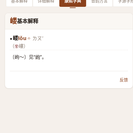
基本解释
详细解释
康熙字典
音韵方言
字源字
嵝
基本解释
嵝
lǒu
ㄌㄡˇ
●
（
嶁）
〔岣～〕见“
岣
”。
反馈