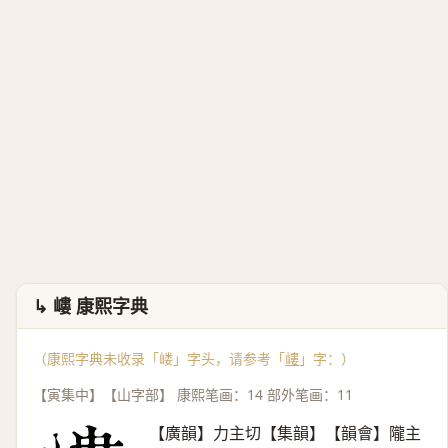
↳ 嶁 康熙字典
（康熙字典未收录「嵝」字头，请参考「
嶁
」字：）
【寅集中】【山字部】 康熙笔画：14 部外笔画：11
【廣韻】力主切【集韻】【韻會】隴主