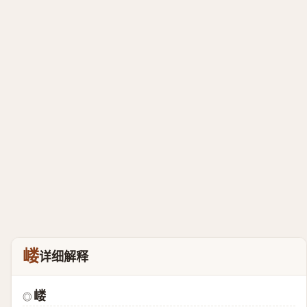
嵝
详细解释
嵝
◎