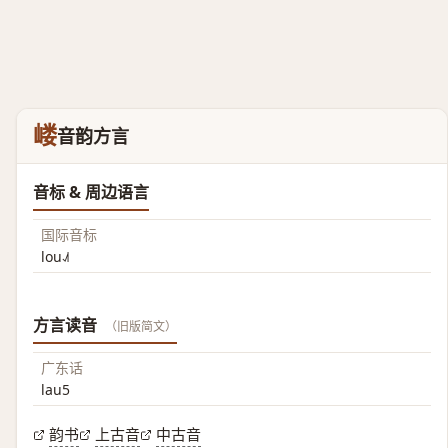
嵝
音韵方言
音标 & 周边语言
国际音标
lou˨˩˦
方言读音
（旧版简文）
广东话
lau5
韵书
上古音
中古音