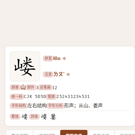
拼音
lǒu
注音
ㄌㄡˇ
山
部首
部外
总笔画
3
12
统一码
CJK 5D5D
笔顺
252431234531
字形结构
字形分析
左右结构
形声；从山、娄声
繁体
异体