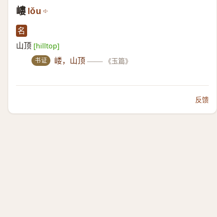
嶁
lǒu
名
山顶
[hilltop]
书证
嵝，山顶
——
《玉篇》
反馈