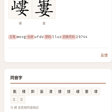
嶁
㟺
五笔
movg
仓颉
ufdv
郑码
lluz
四角号码
29744
反馈
同音字
甊
䅹
㪹
篓
漊
摟
搂
嶁
簍
塿
𡗆
𡰌
与 嵝 读音相同或相近