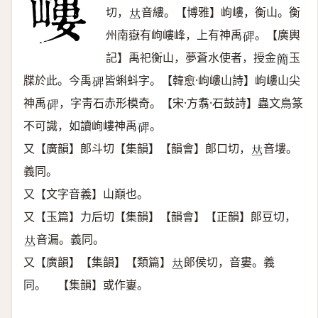
切，
音縷。【博雅】岣嶁，衡山。衡
𠀤
州南嶽有岣嶁峰，上有神禹
。【廣輿
𥓓
記】禹祀衡山，夢蒼水使者，授金
玉
𥳑
牒於此。今禹
皆蝌蚪字。【韓愈·岣嶁山詩】岣嶁山尖
𥓓
神禹
，字靑石赤形模奇。【宋·方翥·石鼓詩】蟲文鳥篆
𥓓
不可識，如讀岣嶁神禹
。
𥓓
又【廣韻】郞斗切【集韻】【韻會】郞口切，
音塿。
𠀤
義同。
又【文字音義】山巔也。
又【玉篇】力后切【集韻】【韻會】【正韻】郞豆切，
音漏。義同。
𠀤
又【廣韻】【集韻】【類篇】
郞侯切，音婁。義
𠀤
同。 【集韻】或作㟺。