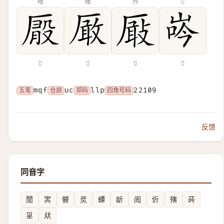
崯
碒
㕂
𠪔
𠪘
𠪚
𠪬
𡷧
五笔
mqf
仓颉
uc
郑码
llp
四角号码
22109
反馈
同音字
誾
㝙
䖜
烎
蟫
龂
訚
伒
殥
荶
㸒
㹜