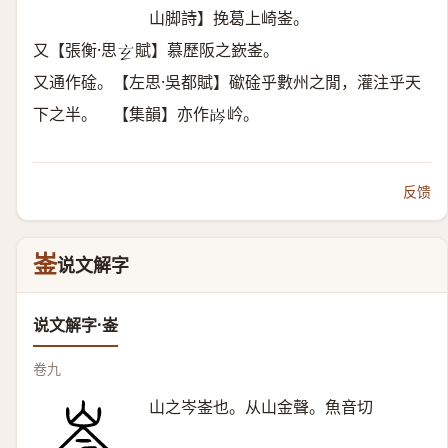
山脚詩】挽葛上崎崟。
又【張衡·思
賦】慕歷阪之嶔崟。
𤣥
又通作碒。【左思·吳都賦】䃢碒乎數州之閒，灌注乎天
下之半。 【集韻】亦作
岒。
𡷧
反馈
崟
说文解字
说文解字·崟
卷九
山之岑崟也。从山金聲。魚音切