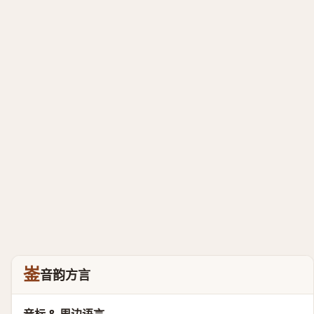
崟
音韵方言