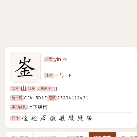
拼音
yín
注音
ㄧㄣˊ
山
部首
部外
总笔画
3
11
统一码
CJK 5D1F
笔顺
25234112431
字形结构
上下结构
异体