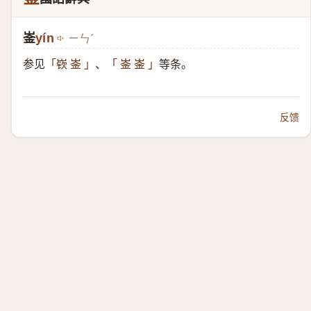
崟
yín
ㄧㄣˊ
参见
、
等条。
「嵚 崟 」
「 崟 崟 」
反馈