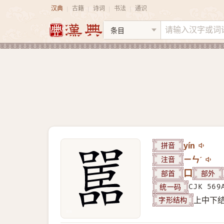
汉典
古籍
诗词
书法
通识
|
|
|
|
拼音
yín
注音
ㄧㄣˊ
部首
口
部外
统一码
CJK 569
字形结构
上中下