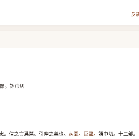
反
嚚。語巾切
忠。信之言爲嚚。引伸之義也。
从㗊。臣聲。
語巾切。十二部。