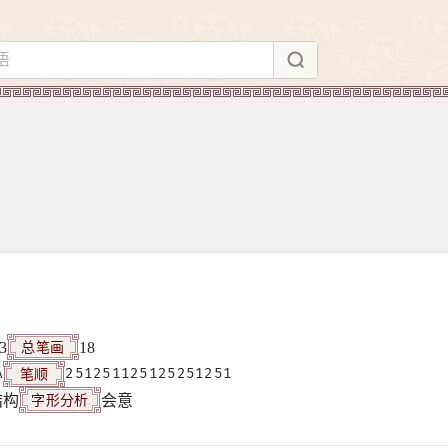
总笔画
3
18
笔顺
A
251251125125251251
字形分析
结构
会意