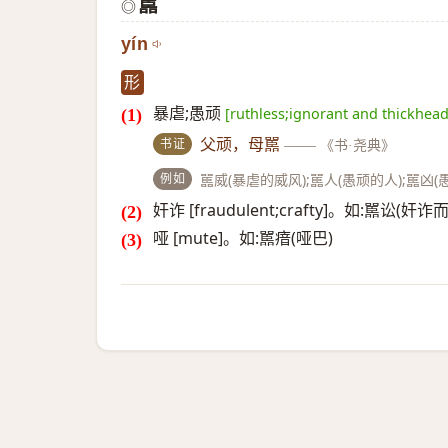
嚚
◎
yín
形
暴虐;愚顽
[ruthless;ignorant and thickhea
书证
父顽，母嚚
——
《书·尧典》
例如
嚚威(暴虐的威风);嚚人(愚顽的人);嚚凶(
奸诈 [fraudulent;crafty]。如:嚚讼(
哑 [mute]。如:嚚瘖(哑巴)