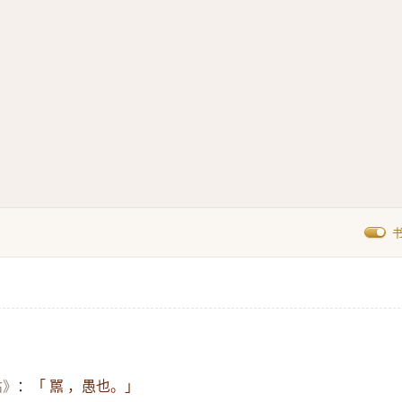
诂》
：
「 嚚 ，愚也。」