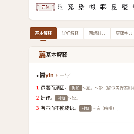
异体
基本解释
详细解释
國語辭典
康熙字典
嚚
基本解释
嚚
yín
ㄧㄣˊ
●
愚蠢而顽固。
～顽。～猾（貌似愚悍实则
例如
奸诈。
～讼。
例如
有声而不能成语。
～喑（喑哑）。
例如