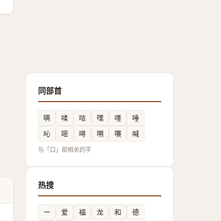
同部首
唡
㖻
唁
嘿
嚜
唾
吣
嘧
噚
嗍
㘔
喊
与「口」部相关的字
热搜
一
爱
福
龙
和
德