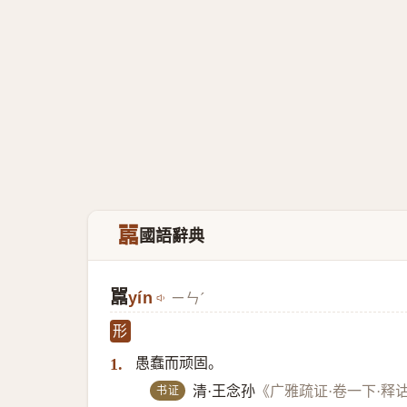
嚚
國語辭典
嚚
yín
ㄧㄣˊ
形
愚蠢而顽固。
1.
书证
清·王念孙
《广雅疏证·卷一下·释