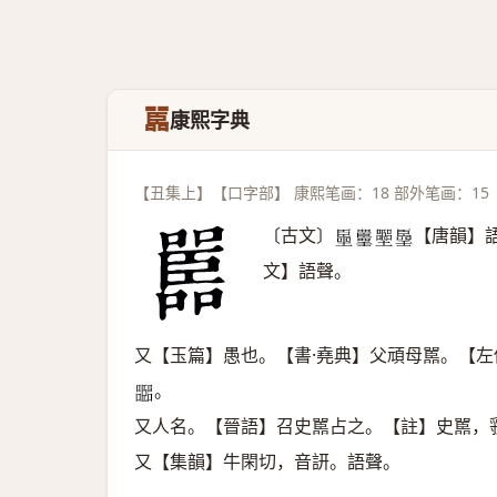
嚚
康熙字典
【丑集上】【口字部】 康熙笔画：18 部外笔画：15
〔古文〕
【唐韻】
𠽺
𡅚
𡓶
𠿦
文】語聲。
又【玉篇】愚也。【書·堯典】父頑母嚚。【左
。
𡂨
又人名。【晉語】召史嚚占之。【註】史嚚，
又【集韻】牛閑切，音訮。語聲。