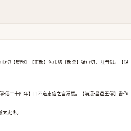
語巾切【集韻】【正韻】魚巾切【韻會】疑巾切，
音銀。【說
𠀤
傳·僖二十四年】口不道忠信之言爲嚚。【前漢·昌邑王傳】書作
虢太史也。