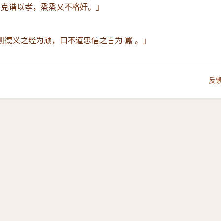
，克谐以孝，烝烝乂不格奸。」
则德义之经为顽，口不道忠信之言为 嚚 。」
反