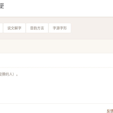
说文解字
音韵方言
字源字形
狡猾的人）。
反