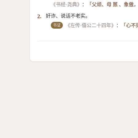
《书经·尧典》
：
「父顽、母 嚚 、象傲
奸诈、说话不老实。
2.
书证
《左传·僖公二十四年》
：
「心不