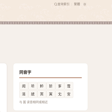
查询索引
繁體
|
同音字
訚
圻
䰼
㹞
㝖
霪
滛
䖐
㝙
寅
冘
㝘
与 嚚 读音相同或相近