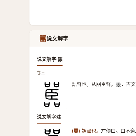
嚚
说文解字
说文解字·嚚
卷三
語聲也。从㗊臣聲。
，古文
𡅚
说文解字注
(嚚)
語聲也。
左傳曰。口不道