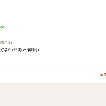
ded]
愚蠢凶恶)
奸诈而好争讼);嚚浇(奸诈刻薄)
反