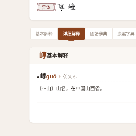
异体
基本解释
详细解释
國語辭典
康熙字典
崞
基本解释
崞
guō
ㄍㄨㄛ
●
〔～山〕山名，在中国山西省。