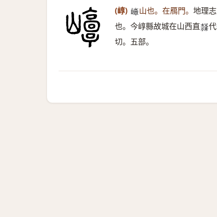
(崞)
山也。在鴈門。
地理志
𡾘
也。今崞縣故城在山西直
代
𣜩
切。五部。