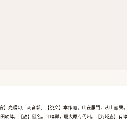
會】光鑊切，
音郭。【說文】本作
。山在雁門，从山
聲
𠀤
𡾘
𩫖
君田於崞。【註】縣名。今崞縣，屬太原府代州。【九域志】有