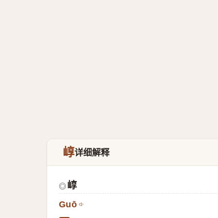
崞
详细解释
崞
◎
Guō