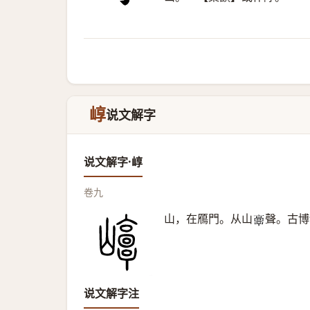
崞
说文解字
说文解字·崞
卷九
山，在鴈門。从山
聲。古博
𩫖
说文解字注