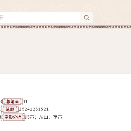
总笔画
3
11
笔顺
E
25241251521
字形分析
构
形声；从山、享声