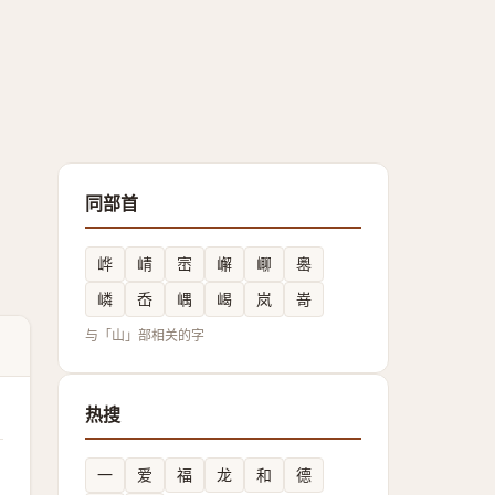
同部首
㟆
崝
崈
嶰
㟹
嶴
嶙
岙
嵎
嵑
岚
嵜
与「山」部相关的字
热搜
一
爱
福
龙
和
德