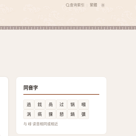
查询索引
繁體
|
同音字
過
鈛
咼
过
锅
嘓
涡
瘑
猓
懖
鍋
彍
与 崞 读音相同或相近