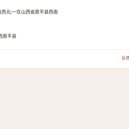
浑源县西北;一在山西省原平县西南
西原平县
反