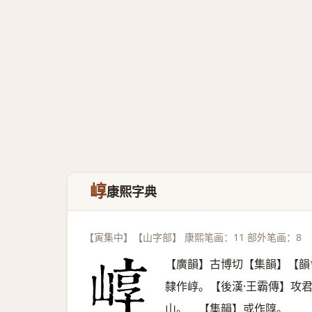
崞
康熙字典
【寅集中】【山字部】 康熙笔画：11 部外笔画：8
【廣韻】古博切【集韻】【韻
隸作崞。【後漢·王霸傳】攻
山。 【集韻】或作䧐。