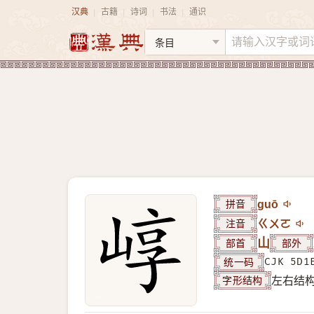
汉典
古籍
诗词
书法
通识
|
|
|
|
拼音
guō
注音
ㄍㄨㄛ
部首
山
部外
统一码
CJK 5D1
字形结构
左右结