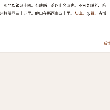
。鴈門郡領縣十四。有崞縣。葢以山名縣也。不言某縣者、略
州崞縣西三十五里。崞山在縣西南四十里。
从山。
聲。
古博
𩫏
反