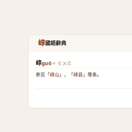
崞
國語辭典
崞
guō
ㄍㄨㄛ
参见
、
等条。
「崞山」
「崞县」