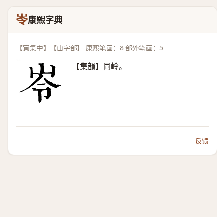
岺
康熙字典
【寅集中】【山字部】 康熙笔画：8 部外笔画：5
【集韻】同岭。
反馈