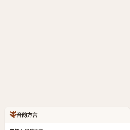
岺
音韵方言