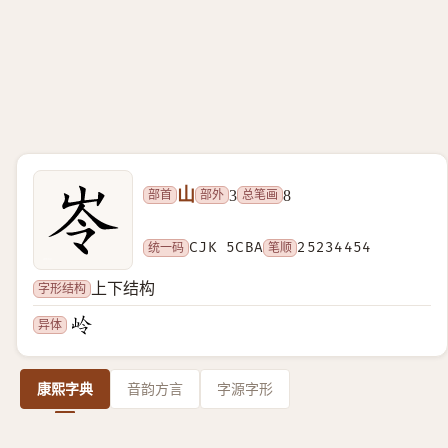
山
部首
部外
总笔画
3
8
统一码
CJK 5CBA
笔顺
25234454
字形结构
上下结构
异体
康熙字典
音韵方言
字源字形