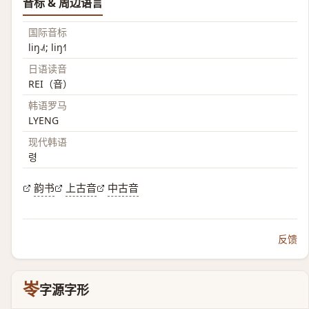
音标 & 周边语言
国际音标
liŋ˨˩˦; liŋ˧˥
日语读音
REI（音）
韩语罗马
LYENG
现代韩语
령
韵书
上古音
中古音
反馈
岺
字源字形