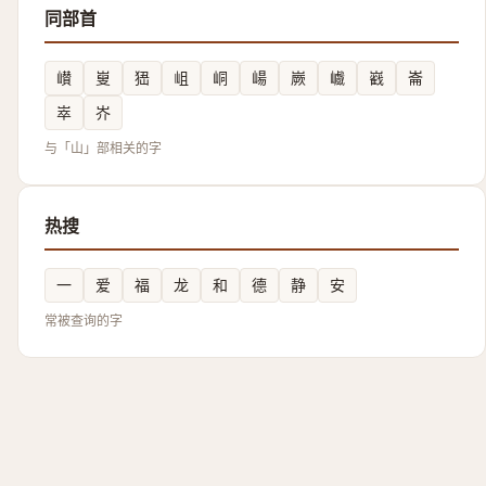
同部首
㠝
㟬
峱
岨
峒
崵
嶡
巇
巀
崙
崒
岕
与「山」部相关的字
热搜
一
爱
福
龙
和
德
静
安
常被查询的字