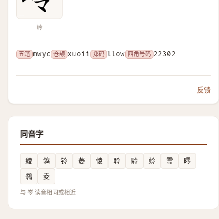
岭
五笔
mwyc
仓颉
xuoii
郑码
llow
四角号码
22302
反馈
同音字
綾
鸰
铃
菱
㥄
聆
駖
蛉
霊
㬡
䳥
夌
与 岺 读音相同或相近