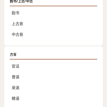
韵书/上古/中古
韵书
上古音
中古音
方言
官话
晋语
吴语
赣语