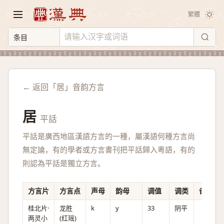
繁體
← 返回「居」音韵方言
居
平話
平話是廣西地區漢語方言的一種，屬漢語何種方言尚
無定論，有的學者或方言書刊把平話歸入粵語，有的
則認為平話是獨立方言。
方言片
方言点
声母
韵母
调值
调类
备注
桂北片·
龙胜
k
y
33
阴平
两灵小
(红瑶)