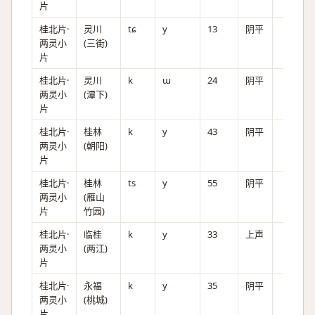
片
桂北片·
灵川
tɕ
y
13
阴平
两灵小
(三街)
片
桂北片·
灵川
k
ɯ
24
阴平
两灵小
(潭下)
片
桂北片·
桂林
k
y
43
阴平
两灵小
(朝阳)
片
桂北片·
桂林
ts
y
55
阴平
两灵小
(雁山
片
竹园)
桂北片·
临桂
k
y
33
上声
两灵小
(两江)
片
桂北片·
永福
k
y
35
阴平
两灵小
(桃城)
片