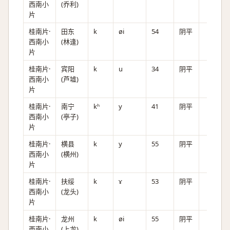
西南小
(乔利)
片
桂南片·
田东
k
øi
54
阴平
西南小
(林逢)
片
桂南片·
宾阳
k
u
34
阴平
西南小
(芦墟)
片
桂南片·
南宁
kʰ
y
41
阴平
西南小
(亭子)
片
桂南片·
横县
k
y
55
阴平
西南小
(横州)
片
桂南片·
扶绥
k
ɤ
53
阴平
西南小
(龙头)
片
桂南片·
龙州
k
øi
55
阴平
西南小
(上龙)