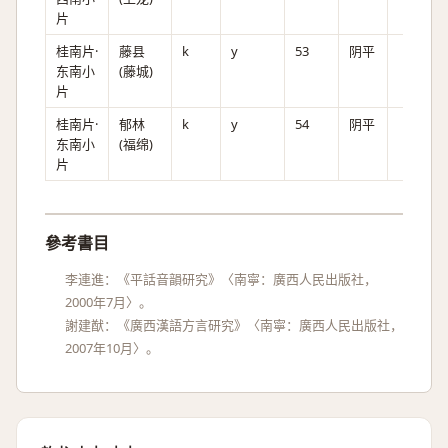
片
桂南片·
藤县
k
y
53
阴平
东南小
(藤城)
片
桂南片·
郁林
k
y
54
阴平
东南小
(福绵)
片
參考書目
李連進：《平話音韻研究》〈南寧：廣西人民出版社，
2000年7月〉。
謝建猷：《廣西漢語方言研究》〈南寧：廣西人民出版社，
2007年10月〉。