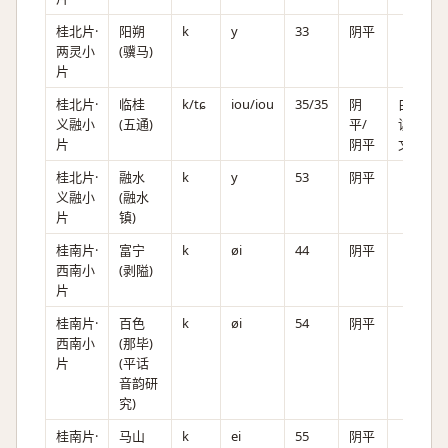
桂北片·
阳朔
k
y
33
阴平
两灵小
(骥马)
片
桂北片·
临桂
k/tɕ
iou/iou
35/35
阴
白
义融小
(五通)
平/
读。
片
阴平
文读
桂北片·
融水
k
y
53
阴平
义融小
(融水
片
镇)
桂南片·
富宁
k
øi
44
阴平
西南小
(剥隘)
片
桂南片·
百色
k
øi
54
阴平
西南小
(那毕)
片
(平话
音韵研
究)
桂南片·
马山
k
ei
55
阴平