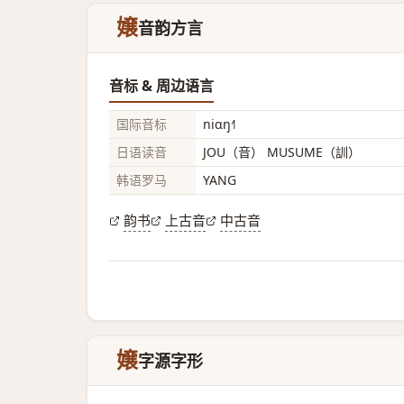
嬢
音韵方言
音标 & 周边语言
国际音标
niɑŋ˧˥
日语读音
JOU（音） MUSUME（訓）
韩语罗马
YANG
韵书
上古音
中古音
嬢
字源字形