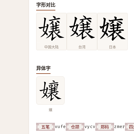
字形对比
中国大陆
台湾
日本
异体字
孃
五笔
仓颉
郑码
四
vufe
vycv
zmer