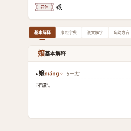
异体
基本解释
康熙字典
说文解字
音韵方言
嬢
基本解释
嬢
niáng
ㄋㄧㄤˊ
●
同“
爣
”。