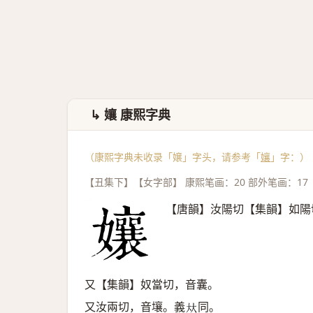
↳ 孃 康熙字典
（康熙字典未收录「嬢」字头，请参考「
孃
」字：）
【丑集下】【女字部】 康熙笔画：20 部外笔画：17
【唐韻】汝陽切【集韻】如陽
又【集韻】奴當切，音囊。
又汝兩切，音壤。義
同。
𠀤