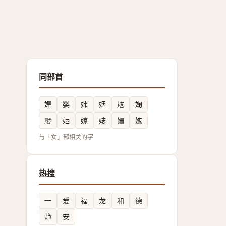
同部首
娨
婴
姉
姻
奿
婅
嬮
㛉
嫁
娡
姍
嫬
与「女」部相关的字
热搜
一
爱
福
龙
和
德
静
安