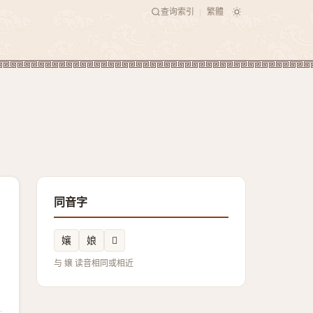
查询索引
繁體
|
同音字
孃
娘
𦷄
与 嬢 读音相同或相近