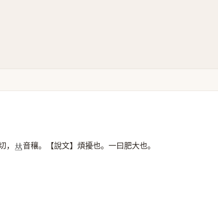
切，
音穰。【說文】煩擾也。一曰肥大也。
𠀤