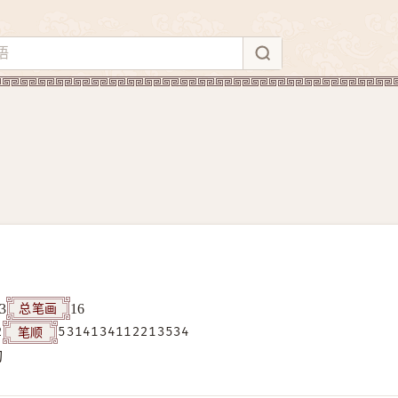
总笔画
3
16
笔顺
2
5314134112213534
构