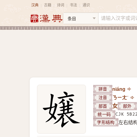
汉典
古籍
诗词
书法
通识
|
|
|
|
拼音
niáng
注音
ㄋㄧㄤˊ
部首
女
部外
统一码
CJK 5B2
字形结构
左右结