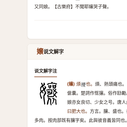
又同娘。【古樂府】不聞耶孃哭子聲。
嬢
说文解字
说文解字注
(孃)
煩
也。
煩、熱頭痛也。
𢺕
傖囊。楚詞作恇攘。俗作劻勷
娘亦女良切、少女之号。唐人
曰肥大也。
方言。䑋、盛也。
多肉。按肉部旣有䑋字矣。此與彼音義皆同也