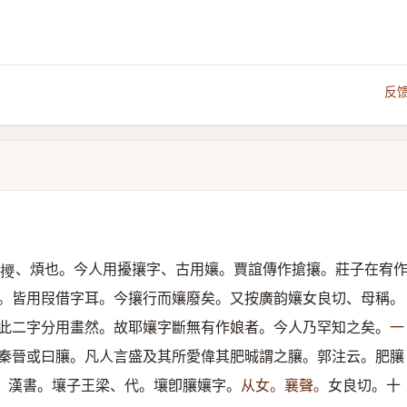
反
、煩也。今人用擾攘字、古用孃。賈誼傳作搶攘。莊子在宥
𢺕
。皆用叚借字耳。今攘行而孃廢矣。又按廣韵孃女良切、母稱。
此二字分用畫然。故耶孃字斷無有作娘者。今人乃罕知之矣。
一
秦晉或曰䑋。凡人言盛及其所愛偉其肥晠謂之䑋。郭注云。肥䑋
。漢書。壤子王梁、代。壤卽䑋孃字。
从女。襄聲。
女良切。十