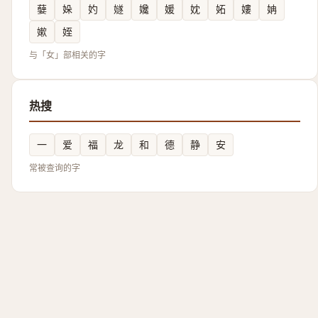
㜸
㛊
妁
嬘
㜶
媛
妉
妬
㜢
姌
嫰
姪
与「女」部相关的字
热搜
一
爱
福
龙
和
德
静
安
常被查询的字