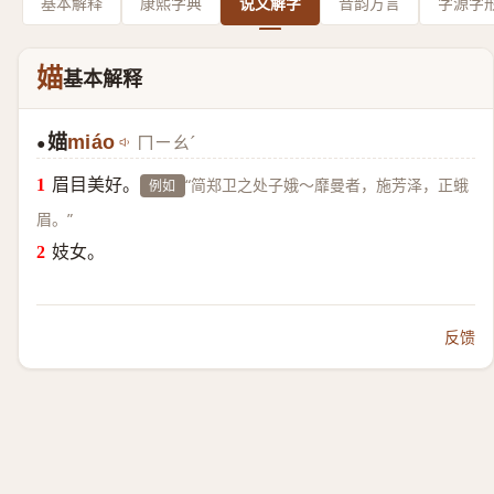
基本解释
康熙字典
说文解字
音韵方言
字源字
媌
基本解释
媌
miáo
ㄇㄧㄠˊ
●
眉目美好。
“简郑卫之处子娥～靡曼者，施芳泽，正蛾
例如
眉。”
妓女。
反馈