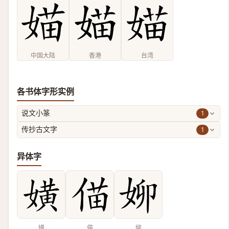
中国大陆
香港
台湾
各书体字形实例
1
说文小篆
1
传抄古文字
异体字
嫹
㑤
㚹