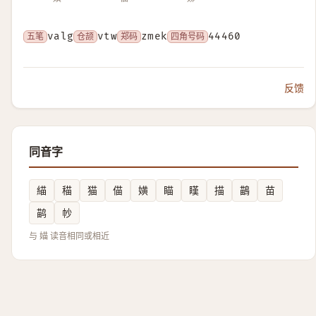
五笔
valg
仓颉
vtw
郑码
zmek
四角号码
44460
反馈
同音字
緢
䅦
猫
㑤
嫹
瞄
䁧
描
鶓
苗
鹋
㠺
与 媌 读音相同或相近