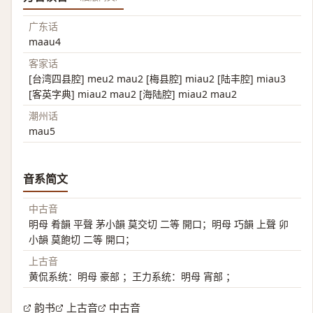
广东话
maau4
客家话
[台湾四县腔] meu2 mau2 [梅县腔] miau2 [陆丰腔] miau3
[客英字典] miau2 mau2 [海陆腔] miau2 mau2
潮州话
mau5
音系简文
中古音
明母 肴韻 平聲 茅小韻 莫交切 二等 開口；明母 巧韻 上聲 卯
小韻 莫飽切 二等 開口；
上古音
黄侃系统：明母 豪部 ；王力系统：明母 宵部 ；
韵书
上古音
中古音