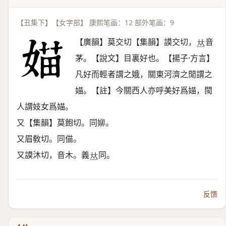
【丑集下】【女字部】 康熙笔画：12 部外笔画：9
【廣韻】莫交切【集韻】謨交切，
音
𠀤
茅。【說文】目裏好也。【揚子·方言】
凡好而輕者謂之娥，關東河濟之閒謂之
媌。【註】今關西人亦呼美好爲媌，閩
人謂妓女爲媌。
又【集韻】莫飽切。同㚹。
又眉敎切。同㑤。
又謨沐切，音木。義
同。
𠀤
反馈