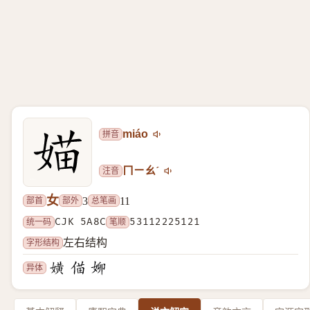
拼音
miáo
注音
ㄇㄧㄠˊ
女
部首
部外
总笔画
3
11
统一码
CJK 5A8C
笔顺
53112225121
字形结构
左右结构
异体