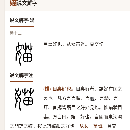
媌
说文解字
说文解字·媌
卷十二
目裏好也。从女苗聲。莫交切
说文解字注
(媌)
目裏好也。
目裏好者、謂好在匡之
裏也。凡方言言順、言
、言鑠、言
𥌣
盱、言揚皆謂目之好外見也。惟媌狀目
裏。方言曰。媌、好也。自關而東河濟
之閒謂之媌。按此謂纖細之好也。
从女。苗聲。
莫交