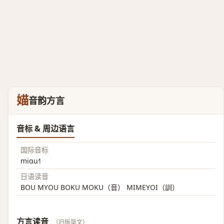
媌
音韵方言
音标 & 周边语言
国际音标
miɑu˧˥
日语读音
BOU MYOU BOKU MOKU（音） MIMEYOI（訓）
方言读音
（旧版简文）