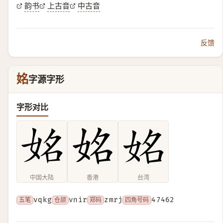
韵书
上古音
中古音
反馈
姳
字源字形
字形对比
中国大陆
香港
台湾
五笔
vqkg
仓颉
vnir
郑码
zmrj
四角号码
47462