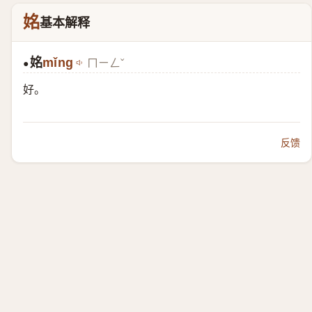
姳
基本解释
姳
mǐng
ㄇㄧㄥˇ
●
好。
反馈