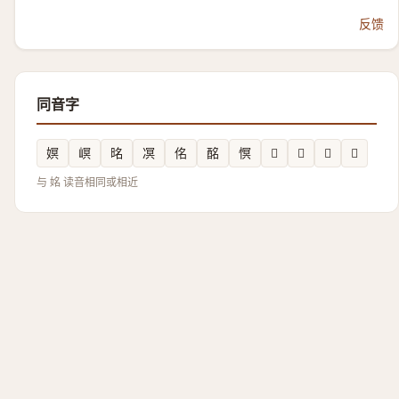
反馈
同音字
嫇
㟰
㫥
凕
佲
酩
慏
𫶍
𥥊
𩣶
𦫮
与 姳 读音相同或相近