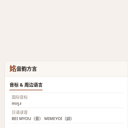
姳
音韵方言
音标 & 周边语言
国际音标
miŋ˨˩˦
日语读音
BEI MYOU（音） MIMEYOI（訓）