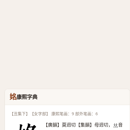
姳
康熙字典
【丑集下】【女字部】 康熙笔画：9 部外笔画：6
【廣韻】莫迥切【集韻】母迥切，
音
𠀤