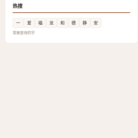
热搜
一
爱
福
龙
和
德
静
安
常被查询的字