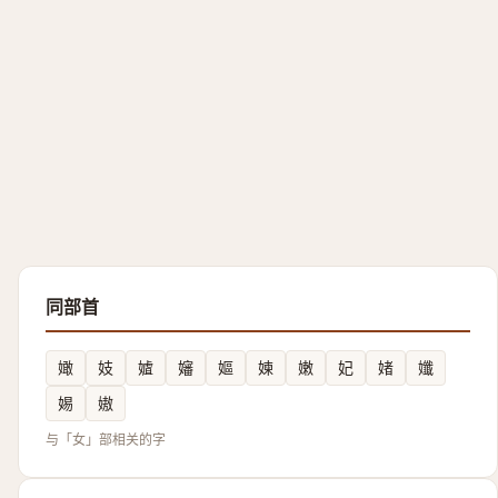
同部首
㜟
妓
㜘
嬸
嫗
媡
嫩
妃
媎
孅
㛫
㜜
与「女」部相关的字