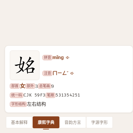
拼音
mǐng
注音
ㄇㄧㄥˇ
女
部首
部外
总笔画
3
9
统一码
CJK 59F3
笔顺
531354251
字形结构
左右结构
基本解释
康熙字典
音韵方言
字源字形