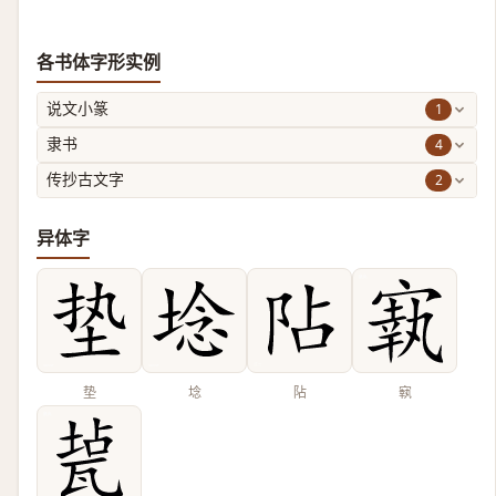
各书体字形实例
1
说文小篆
4
隶书
2
传抄古文字
异体字
垫
埝
阽
㝪