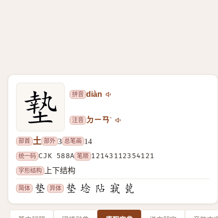
拼音
diàn
注音
ㄉㄧㄢˋ
土
部首
部外
总笔画
3
14
统一码
CJK 588A
笔顺
12143112354121
字形结构
上下结构
简体
异体