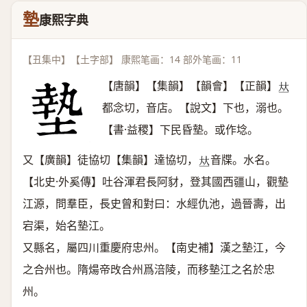
墊
康熙字典
【丑集中】【土字部】 康熙笔画：14 部外笔画：11
【唐韻】【集韻】【韻會】【正韻】
𠀤
都念切，音店。【說文】下也，溺也。
【書·益稷】下民昏墊。或作埝。
又【廣韻】徒協切【集韻】達協切，
音牒。水名。
𠀤
【北史·外奚傳】吐谷渾君長阿豺，登其國西疆山，觀墊
江源，問羣臣，長史曾和對曰：水經仇池，過晉壽，出
宕渠，始名墊江。
又縣名，屬四川重慶府忠州。【南史補】漢之墊江，今
之合州也。隋煬帝攺合州爲涪陵，而移墊江之名於忠
州。