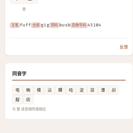
㼭
五笔
fuff
仓颉
gig
郑码
busb
四角号码
45104
反馈
同音字
电
蜔
橂
沾
驔
唸
淀
扂
㶘
㓠
靛
痁
与 墊 读音相同或相近