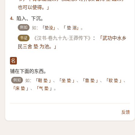
也可以使得。」
陷入、下沉。
4.
例如
如：
、
。
「垫没」
「 垫 溺」
书证
《汉书·卷九十九·王莽传下》
：
「武功中水乡
民三舍 垫 为池。」
名
铺在下面的东西。
例如
如：
、
、
、
、
「鞋 垫 」
「坐 垫 」
「靠 垫 」
「软 垫 」
、
。
「床 垫 」
「气 垫 」
反馈