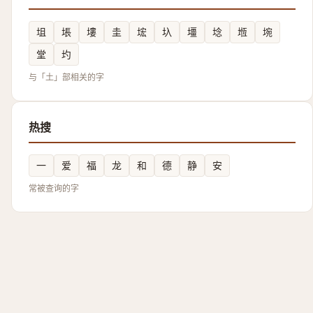
坥
㙊
塿
圭
㙆
圦
壃
埝
堩
埦
堂
圴
与「土」部相关的字
热搜
一
爱
福
龙
和
德
静
安
常被查询的字