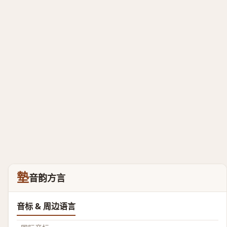
墊
音韵方言
音标 & 周边语言