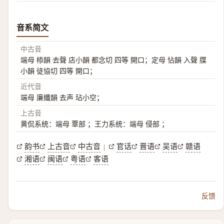
音系简文
中古音
端母 㮇韻 去聲 店小韻 都念切 四等 開口；定母 怗韻 入聲 牒
小韻 徒協切 四等 開口；
近代音
端母 廉纖韻 去声 玷小空；
上古音
黄侃系统：端母 覃部 ；王力系统：端母 侵部 ；
韵书
上古音
中古音
官话
晋语
吴语
赣语
|
湘语
闽语
粤语
客语
反馈