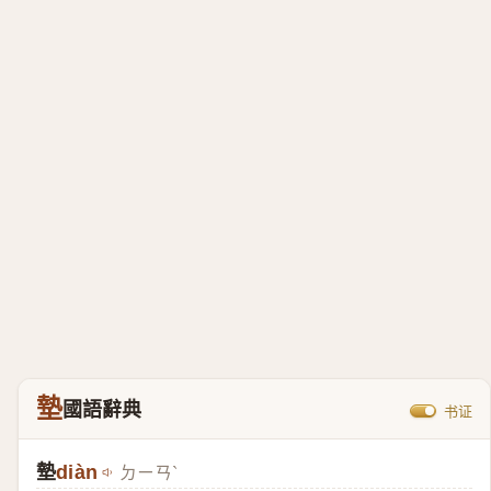
墊
國語辭典
书证
墊
diàn
ㄉㄧㄢˋ