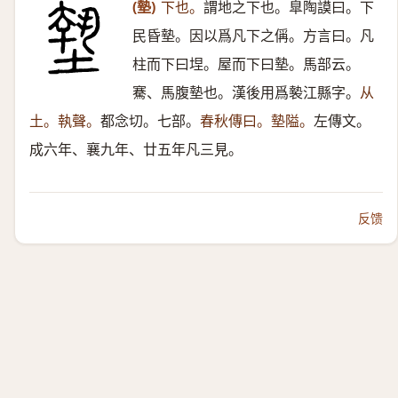
(墊)
下也。
謂地之下也。臯陶謨曰。下
民昏墊。因以爲凡下之偁。方言曰。凡
柱而下曰㘿。屋而下曰墊。馬部云。
騫、馬腹墊也。漢後用爲褺江縣字。
从
土。執聲。
都念切。七部。
春秋傳曰。墊隘。
左傳文。
成六年、襄九年、廿五年凡三見。
反馈