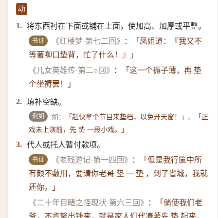
动
将东西衬在下面或铺在上面，使加高、加厚或平整。
1.
书证
《红楼梦·第七二回》
：
「凤姐道：『我又不
等著啣口垫背，忙了什么！』」
《儿女英雄传·第二○回》
：
「这一个褥子薄，再 垫
个坐褥罢！」
填补空缺。
2.
例如
如：
、
「赶快拿个节目来垫档，以免开天窗！」
「正
戏未上演前，先 垫 一段小戏。」
代人或托人暂付款项。
3.
书证
《老残游记·第一四回》
：
「但是我行箧中所
有颇不敷用，要请你老哥 垫 一 垫 ，到了省城，我就
还你。」
《二十年目睹之怪现状·第六三回》
：
「倘使我们老
爷，不肯拏出钱来，就是家人们代凑著先 垫 起来，