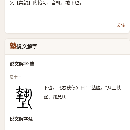
又【集韻】的協切，音輒。地下也。
反馈
墊
说文解字
说文解字·墊
卷十三
下也。《春秋傳》曰：“墊隘。”从土執
聲。都念切
说文解字注