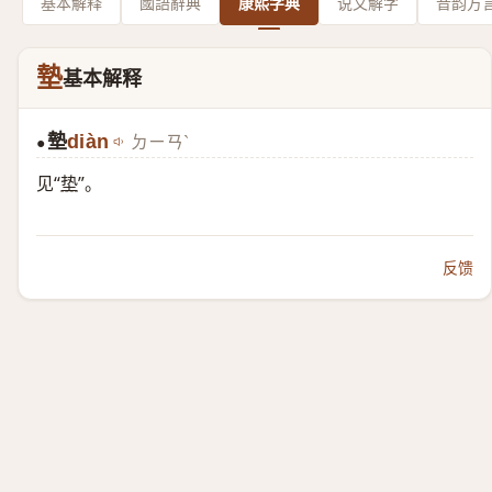
基本解释
國語辭典
康熙字典
说文解字
音韵方
墊
基本解释
墊
diàn
ㄉㄧㄢˋ
●
见“
垫
”。
反馈