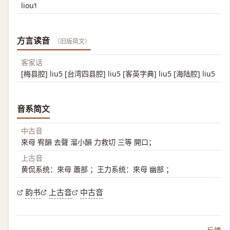
liou˥˧
方言读音
（旧版简文）
客家话
[梅县腔] liu5 [台湾四县腔] liu5 [客英字典] liu5 [海陆腔] liu5
音系简文
中古音
來母 宥韻 去聲 溜小韻 力救切 三等 開口；
上古音
黄侃系统：來母 蕭部 ；王力系统：來母 幽部 ；
韵书
上古音
中古音