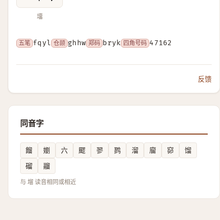
㙧
五笔
fqyl
仓颉
ghhw
郑码
bryk
四角号码
47162
反馈
同音字
餾
嬼
六
飂
翏
鹨
溜
廇
窌
馏
磂
鬸
与 塯 读音相同或相近