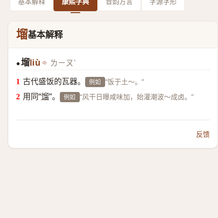
基本解释
康熙字典
音韵方言
字源字形
塯
基本解释
塯
liù
ㄌㄧㄡˋ
●
古代盛饭的瓦器。
“饭于土～。”
例如
用同“
馏
”。
“风干日曝咸味加，始灌潮波～成卤。”
例如
反馈