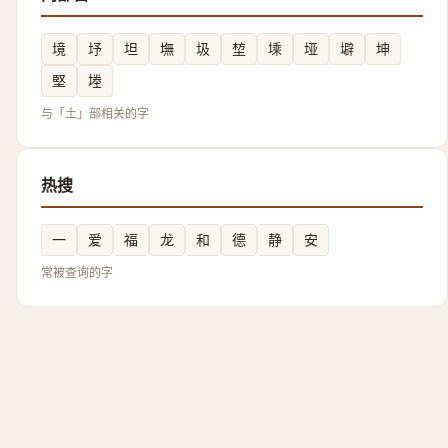
境
㘧
坦
墲
圾
堏
塖
垭
壀
坤
堅
堘
与「土」部相关的字
热搜
一
爱
福
龙
和
德
静
安
常被查询的字