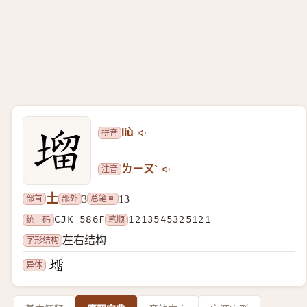
拼音
liù
注音
ㄌㄧㄡˋ
土
部首
部外
总笔画
3
13
统一码
CJK 586F
笔顺
1213545325121
字形结构
左右结构
异体