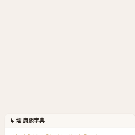
↳ 㙧 康熙字典