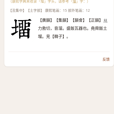
（康熙字典未收录「塯」字头，请参考「
㙧
」字：）
【丑集中】【土字部】 康熙笔画：15 部外笔画：12
【廣韻】【集韻】【韻會】【正韻】
𠀤
力救切，音溜。盛飯瓦器也。堯舜飯土
塯。見【韓子】。
反馈