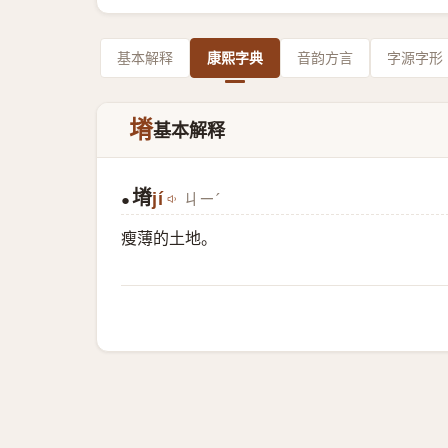
基本解释
康熙字典
音韵方言
字源字形
塉
基本解释
塉
jí
ㄐㄧˊ
●
瘦薄的土地。