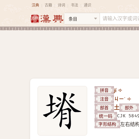
汉典
古籍
诗词
书法
通识
|
|
|
|
拼音
jí
注音
ㄐㄧˊ
部首
土
部外
统一码
CJK 584
字形结构
左右结