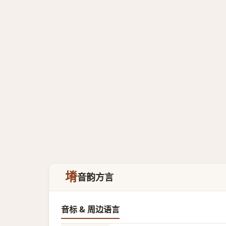
塉
音韵方言
音标 & 周边语言