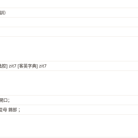
（訓）
腔] zit7 [客英字典] zit7
 開口；
母 錫部 ；