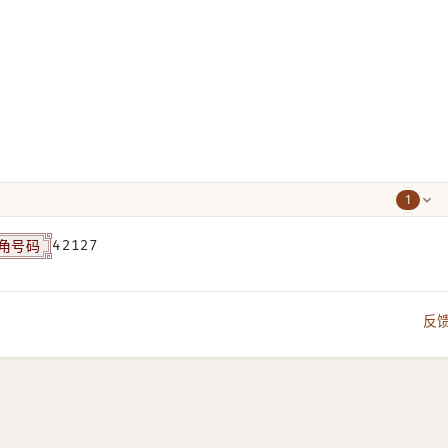
1
角号码
42127
反