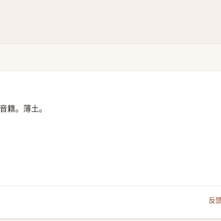
音籍。薄土。
反