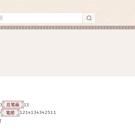
总笔画
3
13
笔顺
9
1214134342511
构