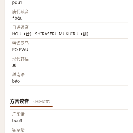
pɑu˥˧
唐代读音
*bɑ̀u
日语读音
HOU（音） SHIRASERU MUKUIRU（訓）
韩语罗马
PO PWU
现代韩语
보
越南语
báo
方言读音
（旧版简文）
广东话
bou3
客家话