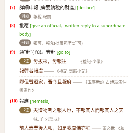
詳細申報 [需要納稅的財產]
[declare]
例如
報稅;報關
批覆
[give an official，written reply to a subordinate
body]
例如
報可，報允(批覆照準;許可)
通“赴”( fù)。奔赴
[go to]
书证
毋拔來，毋報往
——
《禮記·少儀》
報葬者報虞
——
《禮記·喪服小記》
卿但暫還家，吾今且報府
——
《玉臺新詠·古詩爲焦仲
卿妻作》
報應
[nemesis]
书证
夫造物者之報人也，不報其人而報其人之天
——
《莊子·列禦寇》
前人造業後人報，如是我聞佛亦狂
——
董必武 《和