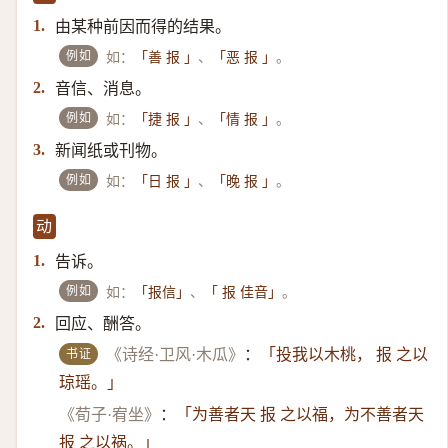
由某种前因而得的结果。
1.
例如
如：
、
。
「善 报 」
「恶 报 」
音信、消息。
2.
例如
如：
、
。
「捷 报 」
「情 报 」
新闻纸或刊物。
3.
例如
如：
、
。
「日 报 」
「晚 报 」
动
告诉。
1.
例如
如：
、
。
「报信」
「 报 佳音」
回应、酬答。
2.
书证
《诗经·卫风·木瓜》
：
「投我以木桃， 报 之以
琼瑶。」
《荀子·宥坐》
：
「为善者天 报 之以福，为不善者天
报 之以祸。」