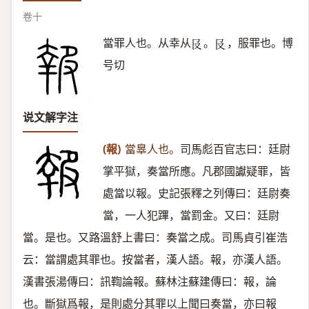
卷十
當罪人也。从幸从
。
，服罪也。博
𠬝
𠬝
号切
说文解字注
(報)
當辠人也。
司馬彪百官志曰：廷尉
掌平獄，奏當所應。凡郡國讞疑罪，皆
處當以報。史記張釋之列傳曰：廷尉奏
當，一人犯蹕，當罰金。又曰：廷尉
當。是也。又路溫舒上書曰：奏當之成。司馬貞引崔浩
云：當謂處其罪也。按當者，漢人語。報，亦漢人語。
漢書張湯傳曰：訊鞫論報。蘇林注蘇建傳曰：報，論
也。斷獄爲報，是則處分其罪以上聞曰奏當，亦曰報