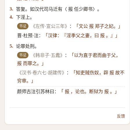
答复。如汉代司马迁有〈 报 任少卿书〉。
3.
下淫上。
4.
书证
《左传·宣公三年》
：
「文公 报 郑子之妃。」
晋·杜预·注：
「汉律：『淫季父之妻，曰 报 。』」
论罪处刑。
5.
书证
《韩非子·五蠹》
：
「以为直于君而曲于父，
报 而罪之。」
《汉书·卷六七·胡建传》
：
「知吏贼伤奴，辟 报 故不
穷审。」
颜师古注引苏林曰：
「 报 ，论也。断狱为 报 。」
反馈