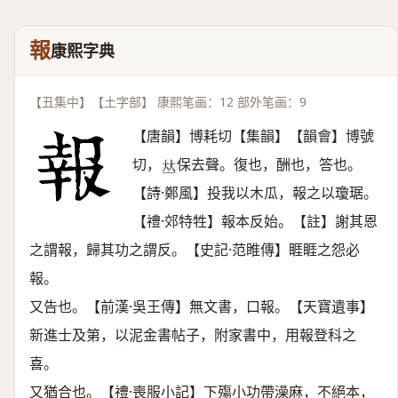
報
康熙字典
【丑集中】【土字部】 康熙笔画：12 部外笔画：9
【唐韻】博耗切【集韻】【韻會】博號
切，
保去聲。復也，酬也，答也。
𠀤
【詩·鄭風】投我以木瓜，報之以瓊琚。
【禮·郊特牲】報本反始。【註】謝其恩
之謂報，歸其功之謂反。【史記·范睢傳】睚睚之怨必
報。
又告也。【前漢·吳王傳】無文書，口報。【天寶遺事】
新進士及第，以泥金書帖子，附家書中，用報登科之
喜。
又猶合也。【禮·喪服小記】下殤小功帶澡麻，不絕本，