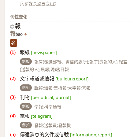
葉參謀長過五臺山》
词性变化
報
◎
報
bào
名
報紙
[newspaper]
例如
報房(發送邸報、書信的處所);報丁(賣報的人);報差
(送報的人);晨報;晚報;日報
文字報道或牆報
[bulletin;report]
例如
戰報;海報;黑板報;大字報;喜報
刊物
[periodical;journal]
例如
學報;科學通報
電報
[telegram]
例如
發報;送報員;發報機
傳達消息的文件或信號
[information;report]