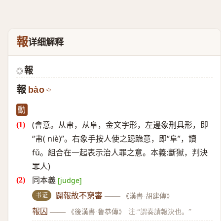
報
详细解释
報
◎
報
bào
動
(會意。从帇，从阜，金文字形，左邊象刑具形，即
“帇( niè)”。右象手按人使之跽跪意，即“阜”，讀
fǔ。組合在一起表示治人罪之意。本義:斷獄，判決
罪人)
同本義
[judge]
书证
闢報故不窮審
——
《漢書·胡建傳》
報囚
——
《後漢書·魯恭傳》
注:“謂奏請報決也。”