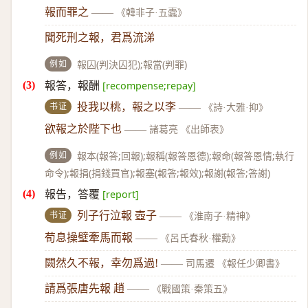
報而罪之
——
《韓非子·五蠹》
聞死刑之報，君爲流涕
例如
報囚(判決囚犯);報當(判罪)
報答，報酬
[recompense;repay]
书证
投我以桃，報之以李
——
《詩·大雅·抑》
欲報之於陛下也
——
諸葛亮 《出師表》
例如
報本(報答;回報);報稱(報答恩德);報命(報答恩情;執行
命令);報捐(捐錢買官);報塞(報答;報效);報謝(報答;答謝)
報告，答覆
[report]
书证
列子行泣報 壺子
——
《淮南子·精神》
荀息操璧牽馬而報
——
《呂氏春秋·權勳》
闕然久不報，幸勿爲過!
——
司馬遷 《報任少卿書》
請爲張唐先報 趙
——
《戰國策·秦策五》