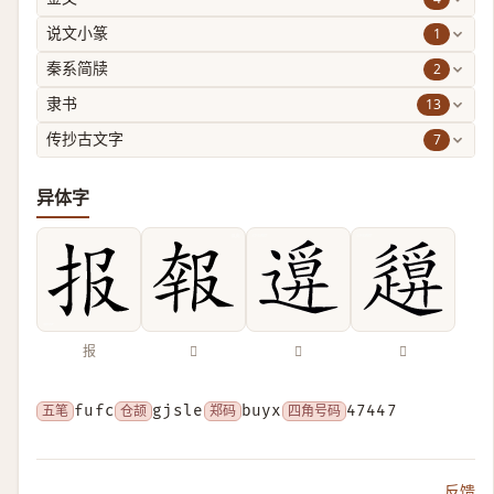
1
说文小篆
2
秦系简牍
13
隶书
7
传抄古文字
异体字
报
𡙈
𨖦
𨖪
五笔
fufc
仓颉
gjsle
郑码
buyx
四角号码
47447
反馈