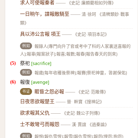
求人可使報秦者
——
《史記·廉頗藺相如列傳》
一日晌午，諜報敵騎至
——
清·徐珂 《清稗類鈔·戰事
類》
具以沛公言報 項王
——
《史記·項羽本記》
例如
報錄人(專門向升了官或考中了科的人家裏送喜報的
人);報辜(報案狀子);報喜;報數;報春(報告春天的到來)
祭祀
[sacrifice]
例如
報歲(每年收穫後祭神);報賽(祭祀神靈，答謝保佑)
報復
[avenge]
书证
睚眥之怨必報
——
《史記·范雎傳》
日夜思欲報楚王
——
晉· 幹寶《搜神記》
欲求報其父仇
——
《史記·魏公子列傳》
士不敢彎弓而報怨
——
漢·賈誼 《過秦論》
例如
報恨(報仇雪恨);報雪(報仇雪恨);報怨(埋怨;抱怨)