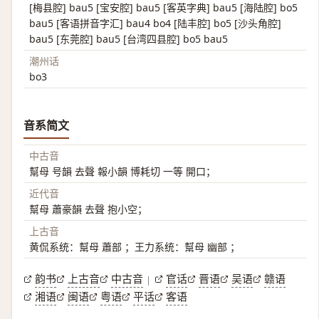
[梅县腔] bau5 [宝安腔] bau5 [客英字典] bau5 [海陆腔] bo5
bau5 [客语拼音字汇] bau4 bo4 [陆丰腔] bo5 [沙头角腔]
bau5 [东莞腔] bau5 [台湾四县腔] bo5 bau5
潮州话
bo3
音系简文
中古音
幫母 号韻 去聲 報小韻 博耗切 一等 開口；
近代音
幫母 蕭豪韻 去聲 抱小空；
上古音
黄侃系统：幫母 蕭部 ；王力系统：幫母 幽部 ；
韵书
上古音
中古音
官话
晋语
吴语
赣语
|
湘语
闽语
粤语
平话
客语