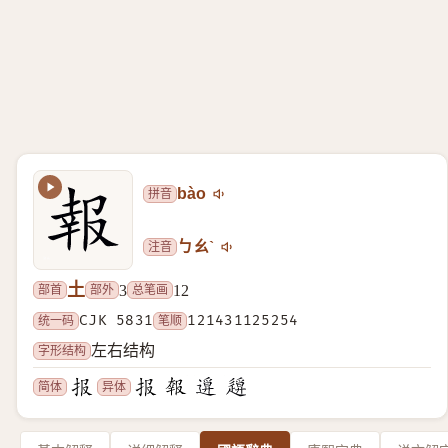
拼音
bào
注音
ㄅㄠˋ
土
部首
部外
总笔画
3
12
统一码
CJK 5831
笔顺
121431125254
字形结构
左右结构
简体
异体