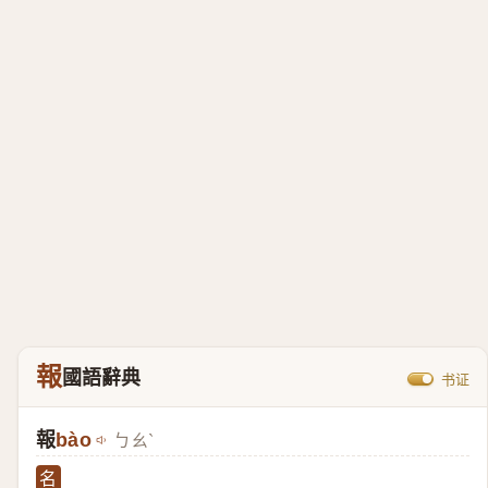
報
國語辭典
书证
報
bào
ㄅㄠˋ
名