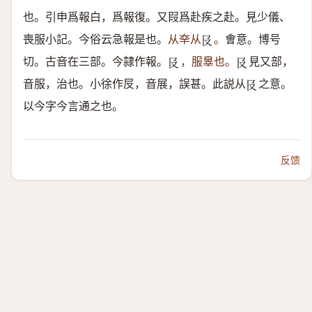
也。引申爲報白，爲報復。又叚爲赴疾之赴。見少儀、
喪服小記。今俗云急報是也。
从㚔从
。
㑹意。博号
𠬝
切。古音在三部。今隷作報。
，服辠也。
見又部，
𠬝
𠬝
音服，治也。小徐作㞋，音展，誤甚。此説从
之意。
𠬝
以今字今言通之也。
反馈