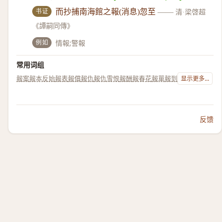
书证
而抄捕南海館之報(消息)忽至
——
清·梁啓超
《譚嗣同傳》
例如
情報;警報
常用词组
報案
報本反始
報表
報償
報仇
報仇雪恨
報酬
報春花
報單
報到
显示更多...
反馈