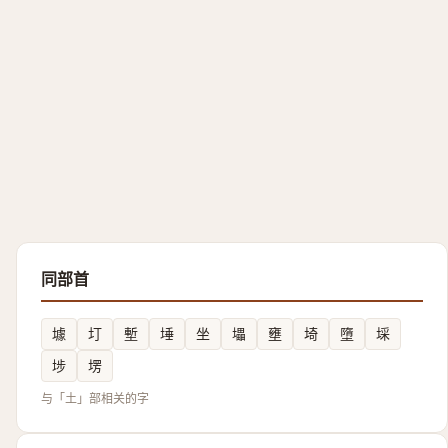
同部首
壉
圢
塹
埵
坐
㙼
壅
埼
墮
埰
埗
塄
与「土」部相关的字