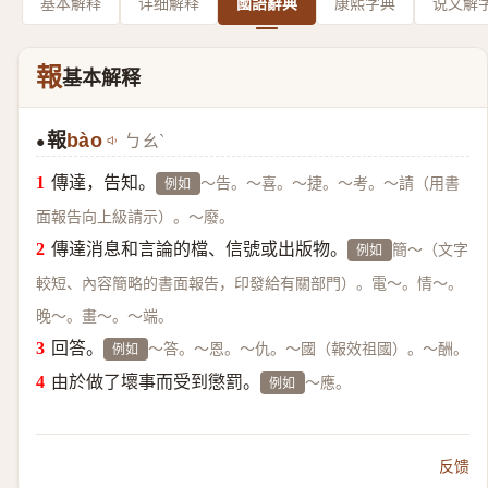
基本解释
详细解释
國語辭典
康熙字典
说文解
報
基本解释
報
bào
ㄅㄠˋ
●
傳達，告知。
～告。～喜。～捷。～考。～請（用書
例如
面報告向上級請示）。～廢。
傳達消息和言論的檔、信號或出版物。
簡～（文字
例如
較短、內容簡略的書面報告，印發給有關部門）。電～。情～。
晚～。畫～。～端。
回答。
～答。～恩。～仇。～國（報效祖國）。～酬。
例如
由於做了壞事而受到懲罰。
～應。
例如
反馈