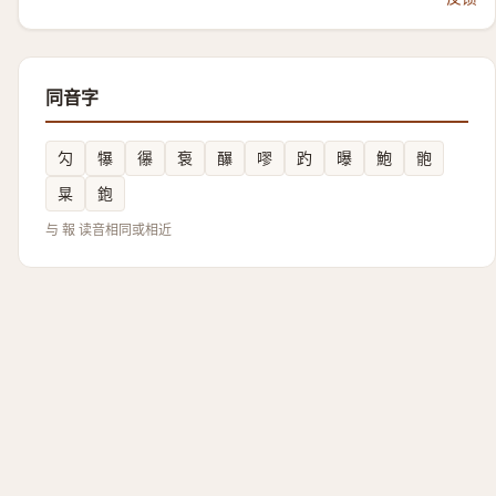
同音字
勽
犦
忁
袌
䤖
嘐
趵
曝
鮑
骲
㫧
鉋
与 報 读音相同或相近