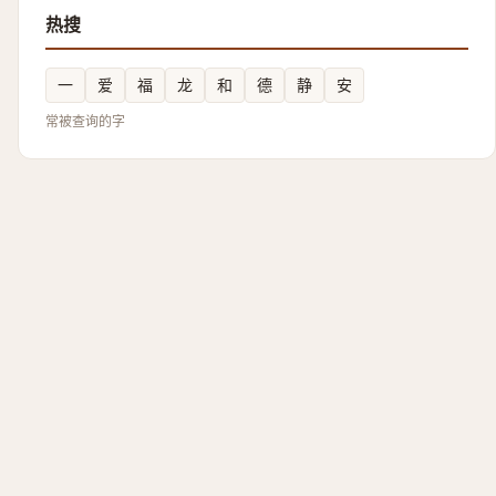
热搜
一
爱
福
龙
和
德
静
安
常被查询的字