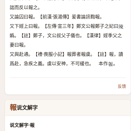
詘而反以報之。
又論囚曰報。【前漢·張湯傳】爰書論訊鞫報。
又下婬上曰報。【左傳·宣三年】鄭文公報鄭子之妃曰
𨻰
嬀。【註】鄭子，文公叔父子儀也。【漢律】婬季父之
妻曰報。
又與赴通。【禮·喪服小記】報葬者報虞。【註】報，讀
爲赴，急疾之義。虞以安神，不可緩也。 本作
。
𡙈
反馈
報
说文解字
说文解字·報