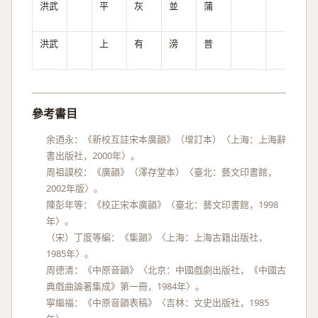
洪武
平
灰
並
蒲
全
洪武
上
有
滂
普
次
參考書目
余迺永：《新校互註宋本廣韻》（增訂本）〈上海：上海辭
書出版社，2000年〉。
周祖謨校：《廣韻》（澤存堂本）〈臺北：藝文印書館，
2002年版〉。
陳彭年等：《校正宋本廣韻》〈臺北：藝文印書館，1998
年〉。
（宋）丁度等編：《集韻》〈上海：上海古籍出版社，
1985年〉。
周德清：《中原音韻》〈北京：中國戲劇出版社，《中國古
典戲曲論著集成》第一冊，1984年〉。
寧繼福：《中原音韻表稿》〈吉林：文史出版社，1985