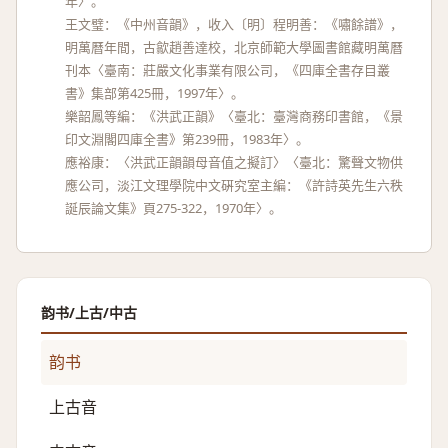
年〉。
王文璧：《中州音韻》，收入〔明〕程明善：《嘯餘譜》，
明萬曆年間，古歙趙善達校，北京師範大學圖書館藏明萬曆
刊本〈臺南：莊嚴文化事業有限公司，《四庫全書存目叢
書》集部第425冊，1997年〉。
樂韶鳳等編：《洪武正韻》〈臺北：臺灣商務印書館，《景
印文淵閣四庫全書》第239冊，1983年〉。
應裕康：〈洪武正韻韻母音值之擬訂〉〈臺北：驚聲文物供
應公司，淡江文理學院中文硏究室主編：《許詩英先生六秩
誕辰論文集》頁275-322，1970年〉。
韵书/上古/中古
韵书
上古音