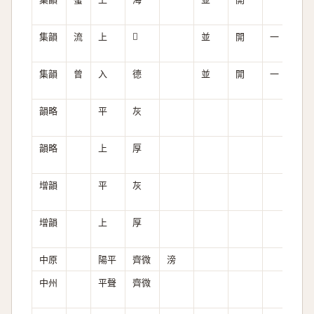
集韻
流
上
𠪋
並
開
一
全
集韻
曾
入
德
並
開
一
全
韻略
平
灰
韻略
上
厚
增韻
平
灰
增韻
上
厚
中原
陽平
齊微
滂
次
中州
平聲
齊微