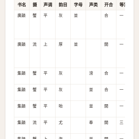
书名
摄
声调
韵目
字母
声类
开合
等第
清
廣韻
蟹
平
灰
並
合
一
全
廣韻
流
上
厚
並
開
一
全
集韻
蟹
平
灰
滂
合
一
次
集韻
蟹
平
灰
並
合
一
全
集韻
蟹
平
咍
並
開
一
全
集韻
流
平
尤
奉
開
三
全
集韻
蟹
上
海
並
開
一
全