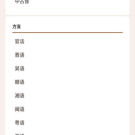
中古音
方言
官话
晋语
吴语
赣语
湘语
闽语
粤语