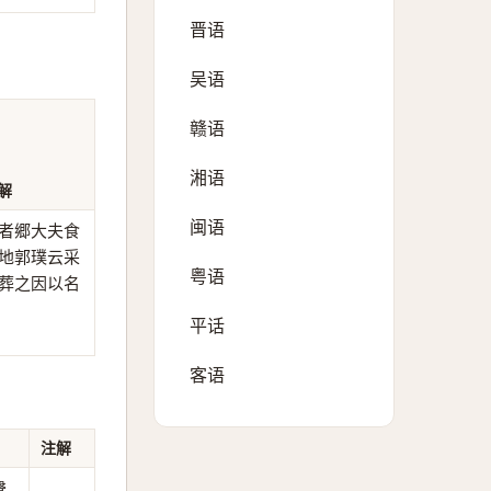
晋语
吴语
赣语
湘语
解
闽语
者郷大夫食
地郭璞云采
粤语
葬之因以名
平话
客语
注解
聲