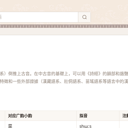
系）倒推上古音。在中古音的基礎上，可以用《詩經》的韻部和諧
特徵和一些外部證據（漢藏語系、壯侗語系、苗瑤語系等語言中的
对应广韵小韵
拟音
注
菜
shɯːs