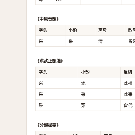
《中原音韻》
字头
小韵
声母
韵
采
采
清
皆
《洪武正韻牋》
字头
小韵
反切
采
泚
此禮
采
采
此宰
采
菜
倉代
《分韻撮要》