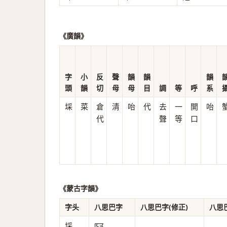
《廣韻》
字
小
反
聲
韻
韻
韻
頭
韻
切
母
母
目
調
等
呼
系
埰
菜
倉
清
咍
代
去
一
開
咍
代
聲
等
口
《蒙古字韻》
字头
八思巴字
八思巴字(修正)
八思
埰
ꡑꡭ