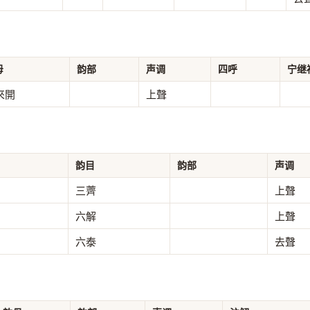
母
韵部
声调
四呼
宁继
來開
上聲
韵目
韵部
声调
三薺
上聲
六解
上聲
六泰
去聲