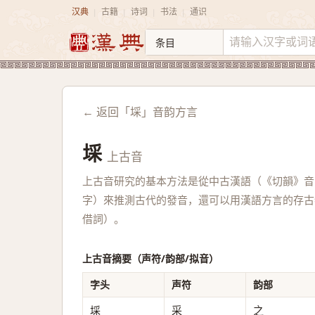
汉典
古籍
诗词
书法
通识
|
|
|
|
← 返回「埰」音韵方言
埰
上古音
上古音研究的基本方法是從中古漢語（《切韻》音
字）來推測古代的發音，還可以用漢語方言的存古
借詞）。
上古音摘要（声符/韵部/拟音）
字头
声符
韵部
埰
采
之