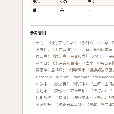
字头
小韵
声母
采
采
清
參考書目
王力：《漢字古今音表》（修訂本）〈北京：中
李方桂：《上古音研究》〈北京：商務印書館，
周法高：《周法高上古音韻表》〈臺北：三民書
董同龢：《上古音韻表稿》〈臺北：中央研究院
羅常培、周祖謨：《漢魏晉南北朝韻部演變研究
Bernhard Karlgren, Grammata Serica Recensa
中譯本：《漢文典》（修訂本）〈上海：上海辭
余迺永：《新校互註宋本廣韻》（增訂本）〈上
周祖謨校：《廣韻》（澤存堂本）〈臺北：藝文
陳彭年等：《校正宋本廣韻》〈臺北：藝文印書