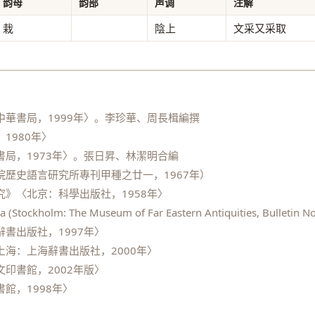
韵母
韵部
声调
注解
栽
陰上
文采又采取
華書局，1999年〉。李珍華、周長楫編撰
1980年〉
局，1973年〉。張日昇、林潔明合編
歷史語言研究所專刊甲種之廿一，1967年）
》〈北京：科學出版社，1958年〉
 (Stockholm: The Museum of Far Eastern Antiquities, Bulletin No
書出版社，1997年〉
海：上海辭書出版社，2000年〉
印書館，2002年版〉
館，1998年〉