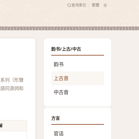
查询索引
繁體
|
韵书/上古/中古
韵书
上古音
聲系列（形聲
漢語同源詞和
中古音
方言
解
官话