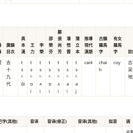
鄭
高
邵
張
潘
蒲
推導
古韻
有女
韻
廣韻
本
王
李
榮
尚
悟
立
現代
羅馬
羅馬
攝
目次
漢
力
榮
芬
芳
雲
本
漢語
字
字
註
蟹
去
t
t
t
t
t
t
t
cai4
chai
coy
古
十
s
s
s
s
s
s
s
h
采
九
ʰ
ʰ
ʰ
ʰ
ʰ
ʰ
ʰ
地
代
ɑ̆i
ɒ
ᴀ
ɒ
ʌ
ə
ə
i
i
i
i
i
j
巴字(其他)
音译
音译(修正)
音译(其他)
拟音
调
去