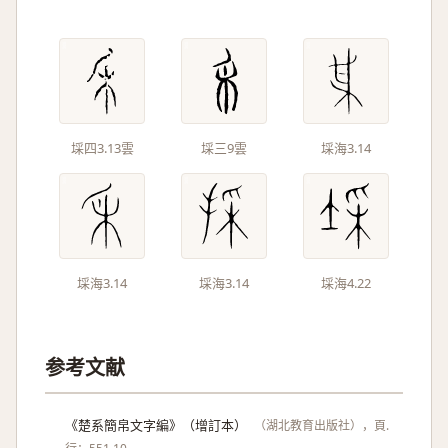
埰四3.13雲
埰三9雲
埰海3.14
埰海3.14
埰海3.14
埰海4.22
参考文献
《楚系簡帛文字編》（增訂本）
（湖北教育出版社），頁.