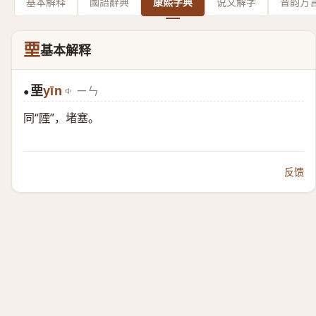
基本解释
國語辭典
康熙字典
说文解字
音韵方
垔
基本解释
垔
yīn
ㄧㄣ
●
同“
陻
”，堵塞。
反馈