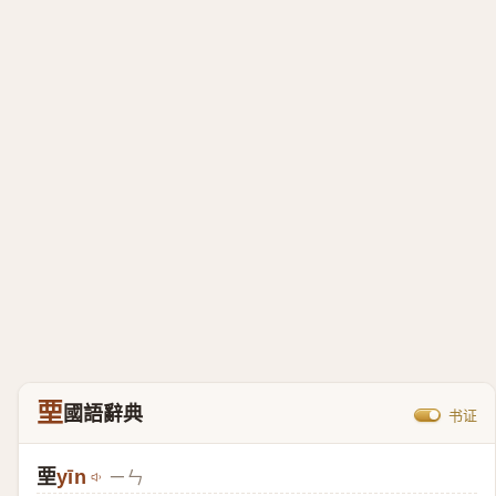
垔
國語辭典
书证
垔
yīn
ㄧㄣ