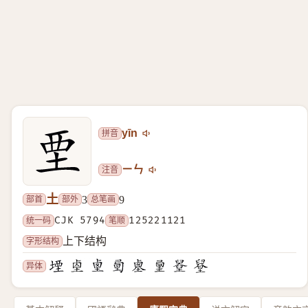
拼音
yīn
注音
ㄧㄣ
土
部首
部外
总笔画
3
9
统一码
CJK 5794
笔顺
125221121
字形结构
上下结构
异体