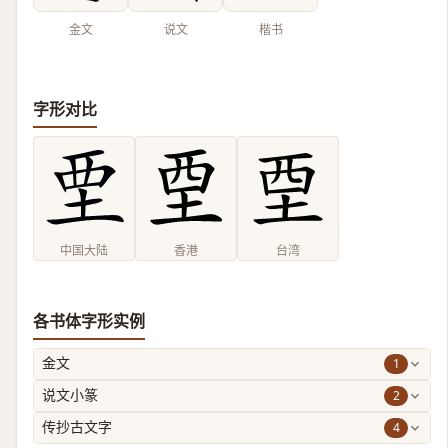
金文
说文
楷书
字形对比
中国大陆
香港
台湾
各书体字形实例
1
金文
2
说文小篆
4
传抄古文字