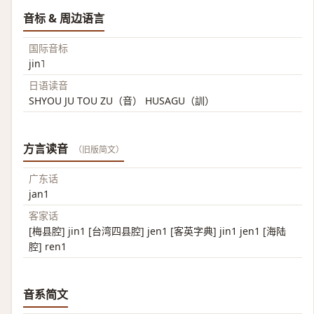
音标 & 周边语言
国际音标
jin˥
日语读音
SHYOU JU TOU ZU（音） HUSAGU（訓）
方言读音
（旧版简文）
广东话
jan1
客家话
[梅县腔] jin1 [台湾四县腔] jen1 [客英字典] jin1 jen1 [海陆
腔] ren1
音系简文