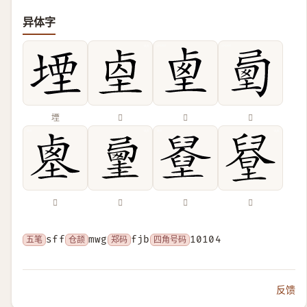
异体字
堙
𡌓
𡍏
𡍯
𡎱
𡐲
𡓓
𦦋
五笔
sff
仓颉
mwg
郑码
fjb
四角号码
10104
反馈