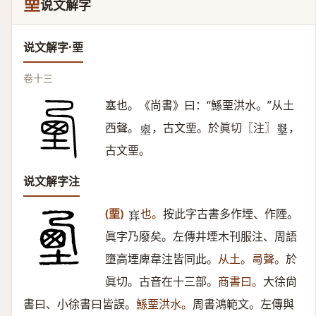
垔
说文解字
说文解字·垔
卷十三
塞也。《尚書》曰：“鯀垔洪水。”从土
西聲。
，古文垔。於眞切〖注〗
，
𡎱
𡓵
古文垔。
说文解字注
(垔)
也。
按此字古書多作堙、作陻。
𡫳
眞字乃廢矣。左傳井堙木刊服注、周語
墮高堙庳韋注皆同此。
从土。㢴聲。
於
眞切。古音在十三部。
商書曰。
大徐尙
書曰、小徐書曰皆誤。
鯀垔洪水。
周書鴻範文。左傳與