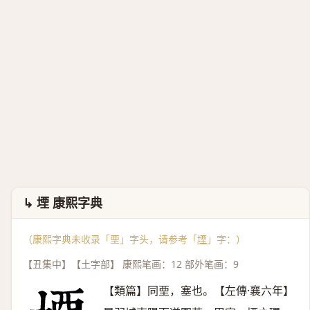
↳ 堙 康熙字典
（康熙字典未收录「垔」字头，请参考「
堙
」字：）
【丑集中】【土字部】 康熙笔画：12 部外笔画：9
【類篇】同垔，塞也。【左傳·襄六年】