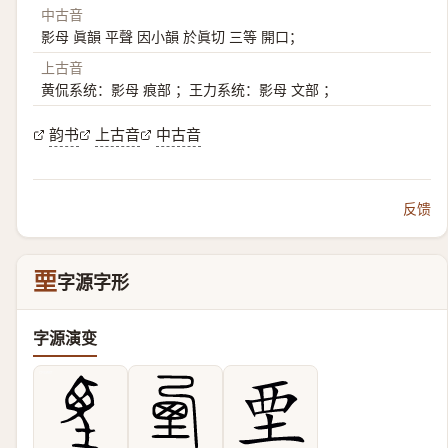
中古音
影母 眞韻 平聲 因小韻 於眞切 三等 開口；
上古音
黄侃系统：影母 痕部 ；王力系统：影母 文部 ；
韵书
上古音
中古音
反馈
垔
字源字形
字源演变