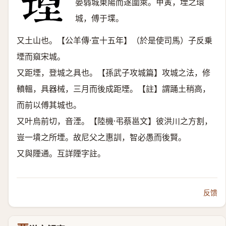
晏弱城東陽而遂圍萊。甲寅，堙之環
城，傅于堞。
又土山也。【公羊傳·宣十五年】（於是使司馬）子反乗
堙而窺宋城。
又距堙，登城之具也。【孫武子攻城篇】攻城之法，修
轒轀，具器械，三月而後成距堙。【註】謂踊土稍高，
而前以傅其城也。
又叶烏前切，音湮。【陸機·弔蔡邕文】彼洪川之方割，
豈一墤之所堙。故尼父之惠訓，智必愚而後賢。
又與陻通。互詳陻字註。
反馈