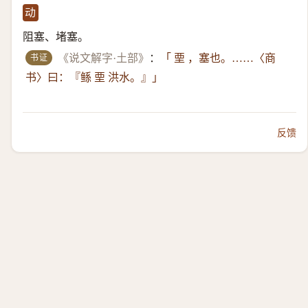
动
阻塞、堵塞。
书证
《说文解字·土部》
：
「 垔 ，塞也。……〈商
书〉曰：『鲧 垔 洪水。』」
反馈