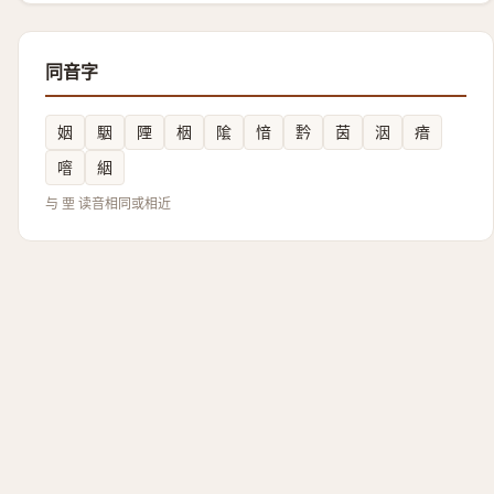
同音字
姻
駰
陻
栶
隂
愔
霒
茵
洇
瘖
噾
絪
与 垔 读音相同或相近