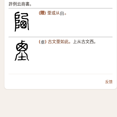
許例云商書。
(陻)
垔或从
。
𨸏
(
)
古文垔如此。
上从古文西。
𡎱
反馈