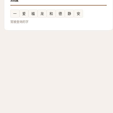
一
爱
福
龙
和
德
静
安
常被查询的字