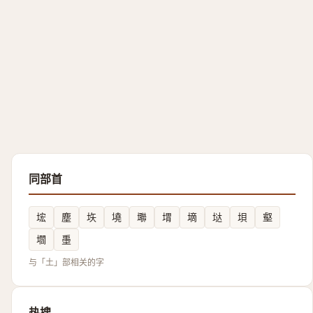
同部首
㙆
塵
垁
墝
壣
㙕
墑
垯
垻
壑
壛
㙑
与「土」部相关的字
热搜