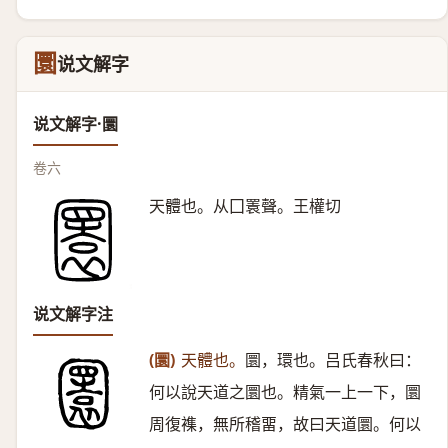
圜
说文解字
说文解字·圜
卷六
天體也。从囗瞏聲。王權切
说文解字注
(圜)
天體也。
圜，環也。吕氏春秋曰：
何以說天道之圜也。精氣一上一下，圜
周復襍，無所稽畱，故曰天道圜。何以