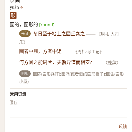
圜
◎
yuán
形
圆的，圆形的
[round]
书证
冬日至于地上之圜丘奏之
——
《周礼·大司
乐》
圜者中规，方者中矩
——
《周礼·考工记》
何方圜之能周兮，夫孰异道而相安?
——
《楚辞》
例如
圜陈(圆形兵阵);圜冠(儒者戴的圆形帽子);圜舍(圆形
小屋)
常用词组
圜丘
反馈