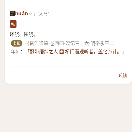
圜
huán
ㄏㄨㄢˊ
动
环绕、围绕。
书证
《资治通鉴·卷四四·汉纪三十六·明帝永平二
年》
：
「冠带缙绅之人 圜 桥门而观听者，盖亿万计。」
反馈