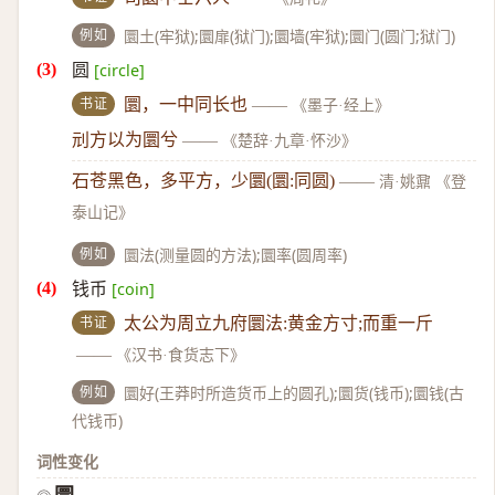
例如
圜土(牢狱);圜扉(狱门);圜墙(牢狱);圜门(圆门;狱门)
圆
[circle]
书证
圜，一中同长也
——
《墨子·经上》
刓方以为圜兮
——
《楚辞·九章·怀沙》
石苍黑色，多平方，少圜(圜:同圆)
——
清·姚鼐 《登
泰山记》
例如
圜法(测量圆的方法);圜率(圆周率)
钱币
[coin]
书证
太公为周立九府圜法:黄金方寸;而重一斤
——
《汉书·食货志下》
例如
圜好(王莽时所造货币上的圆孔);圜货(钱币);圜钱(古
代钱币)
词性变化