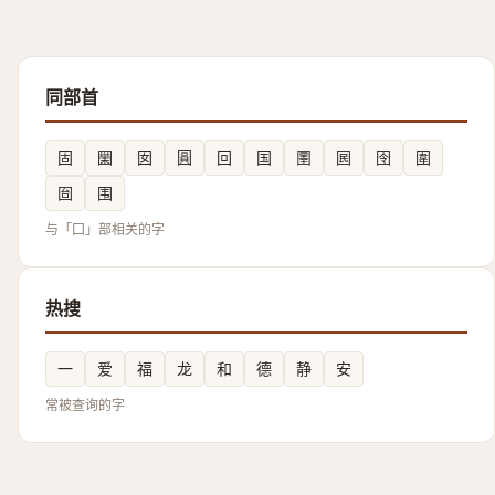
同部首
固
圞
囡
圓
回
国
圛
囻
囹
圍
囼
围
与「囗」部相关的字
热搜
一
爱
福
龙
和
德
静
安
常被查询的字