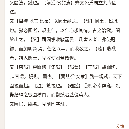
又圜法，錢也。【前漢·食貨志】齊太公爲周立九府圜
法。
又【周禮·地官·比長】以圜土納之。【註】圜土，獄城
也。獄必圜者，規主仁，以仁心求其情，古之治獄，閔
於出之。【又】司圜掌收敎罷民，凡害人者，弗使冠
飾，而加明
焉，任之以事，而收敎之。【疏】收敎
𠛬
者，謂入圜土，見收使困苦攺悔。
又【唐韻】戸關切【集韻】【韻會】【正韻】胡關切，
音還。繞也，圍也。【賈誼·治安策】動一親戚，天下
𠀤
圜視而起。【註】驚視也。【通鑑】漢明帝幸辟雍，冠
帶縉紳之徒圜橋門，而觀聽者蓋億萬人。
又圜陽，縣名。見前圁字註。
反馈