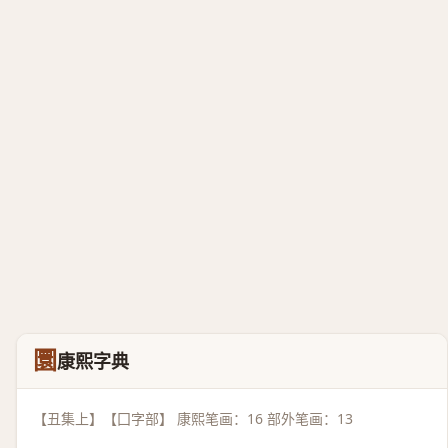
圜
康熙字典
【丑集上】【囗字部】 康熙笔画：16 部外笔画：13