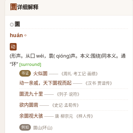
圜
详细解释
圜
◎
huán
动
(形声。从囗 wéi，睘( qióng)声。本义:围绕)同本义。通
“环”
[surround]
书证
火似圜
——
《周礼·考工记·画缋》
动一亲戚，天下圜视而起
——
《汉书·贾谊传》
圜流九十里
——
《列子·说符》
欲内圜凿
——
《史记·孟荀传》
余圜视大骇
——
唐·柳宗元 《梓人传》
例如
圜山(环山)