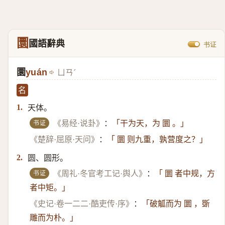
圜
國語辭典
书证
圜
yuán
ㄩㄢˊ
名
天体。
1.
书证
《易经·说卦》
：
「干为天，为 圜 。」
《楚辞·屈原·天问》
：
「 圜 则九重，孰营度之？」
圆、圆形。
2.
书证
《周礼·冬官考工记·舆人》
：
「 圜 者中规，方
者中矩。」
《史记·卷一二二·酷吏传·序》
：
「破觚而为 圜 ，斲
雕而为朴。」