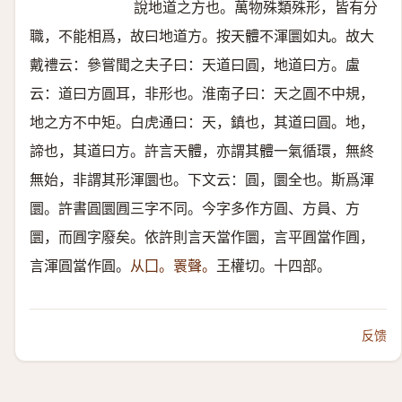
說地道之方也。萬物殊類殊形，皆有分
職，不能相爲，故曰地道方。按天體不渾圜如丸。故大
戴禮云：參嘗聞之夫子曰：天道曰圓，地道曰方。盧
云：道曰方圓耳，非形也。淮南子曰：天之圓不中規，
地之方不中矩。白虎通曰：天，鎮也，其道曰圓。地，
諦也，其道曰方。許言天體，亦謂其體一氣循環，無終
無始，非謂其形渾圜也。下文云：圓，圜全也。斯爲渾
圜。許書圓圜㘣三字不同。今字多作方圓、方員、方
圜，而㘣字廢矣。依許則言天當作圜，言平㘣當作㘣，
言渾圓當作圓。
从囗。瞏聲。
王權切。十四部。
反馈