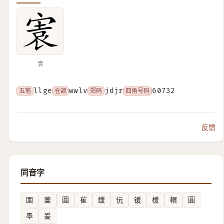
㝨
五笔
llge
仓颉
wwlv
郑码
jdjr
四角号码
60732
反馈
同音字
園
薗
㘣
雈
鍰
㐾
锾
楥
轘
圓
䭴
爰