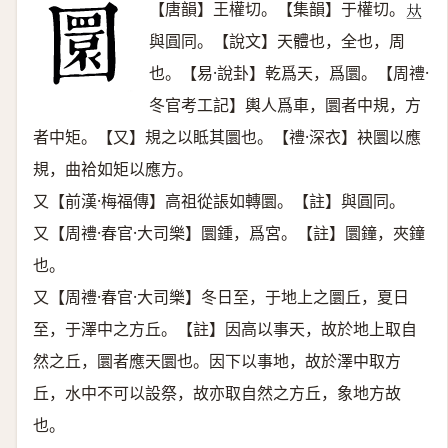
【唐韻】王權切。【集韻】于權切。
𠀤
與圓同。【說文】天體也，全也，周
也。【易·說卦】乾爲天，爲圜。【周禮·
冬官考工記】輿人爲車，圜者中規，方
者中矩。【又】規之以眡其圜也。【禮·深衣】袂圜以應
規，曲袷如矩以應方。
又【前漢·梅福傳】高祖從䛫如轉圜。【註】與圓同。
又【周禮·春官·大司樂】圜鍾，爲宮。【註】圜鐘，夾鐘
也。
又【周禮·春官·大司樂】冬日至，于地上之圜丘，夏日
至，于澤中之方丘。【註】因高以事天，故於地上取自
然之丘，圜者應天圜也。因下以事地，故於澤中取方
丘，水中不可以設祭，故亦取自然之方丘，象地方故
也。