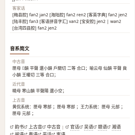
客家话
[梅县腔] fan2 jan2 [海陆腔] fan2 ren2 [客英字典] fan2 jen2
[陆丰腔] fan3 [客语拼音字汇] van2 [宝安腔] jen2 | wan2
[台湾四县腔] fan2 jen2
音系简文
中古音
匣母 𠜂韻 平聲 還小韻 戶關切 二等 合口；喻云母 仙韻 平聲 貟
小韻 王權切 三等 合口；
近代音
曉母 寒山韻 平聲陽 還小空；
上古音
黄侃系统：匣母 寒部 ；匣母 寒部 ；王力系统：匣母 元部 ；
匣母 元部 ；
韵书
上古音
中古音
官话
吴语
赣语
湘语
|
闽语
粤语
平话
客语