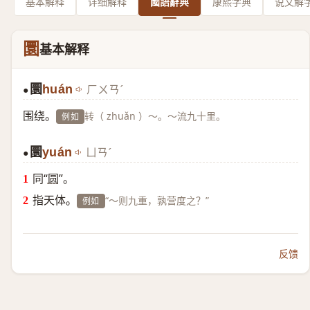
基本解释
详细解释
國語辭典
康熙字典
说文解
圜
基本解释
圜
huán
ㄏㄨㄢˊ
●
围绕。
转（ zhuǎn ）～。～流九十里。
例如
圜
yuán
ㄩㄢˊ
●
同“
圆
”。
指天体。
“～则九重，孰营度之？”
例如
反馈