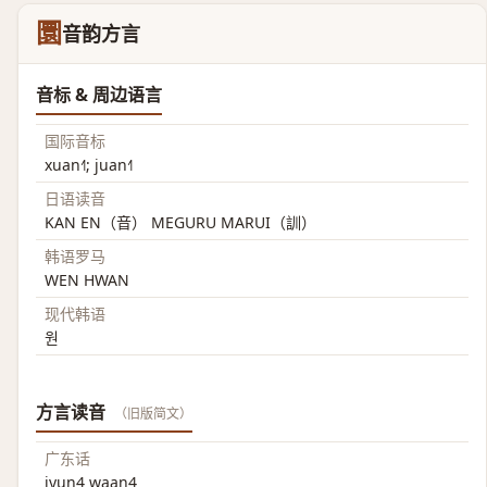
圜
音韵方言
音标 & 周边语言
国际音标
xuan˧˥; juan˧˥
日语读音
KAN EN（音） MEGURU MARUI（訓）
韩语罗马
WEN HWAN
现代韩语
원
方言读音
（旧版简文）
广东话
jyun4 waan4