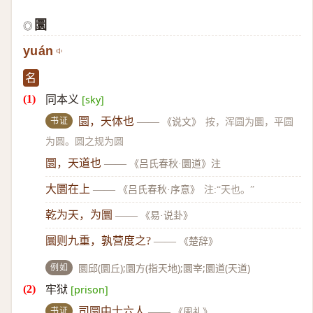
圜
◎
yuán
名
同本义
[sky]
书证
圜，天体也
——
《说文》
按，浑圆为圜，平圆
为圆。圆之规为圆
圜，天道也
——
《吕氏春秋·圜道》注
大圜在上
——
《吕氏春秋·序意》
注:“天也。”
乾为天，为圜
——
《易·说卦》
圜则九重，孰营度之?
——
《楚辞》
例如
圜邱(圜丘);圜方(指天地);圜宰;圜道(天道)
牢狱
[prison]
书证
司圜中士六人
——
《周礼》