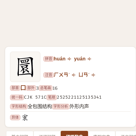
拼音
huán
yuán
注音
ㄏㄨㄢˊ
ㄩㄢˊ
囗
部首
部外
总笔画
3
16
统一码
CJK 571C
笔顺
2525221125135341
字形结构
字形分析
全包围结构
外形内声
异体