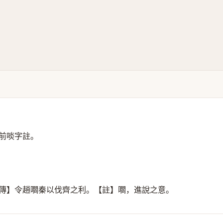
前啖字註。
毅傳】令趙嚪秦以伐齊之利。【註】嚪，進說之意。