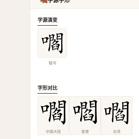
嚪
字源字形
字源演变
楷书
字形对比
中国大陆
香港
台湾