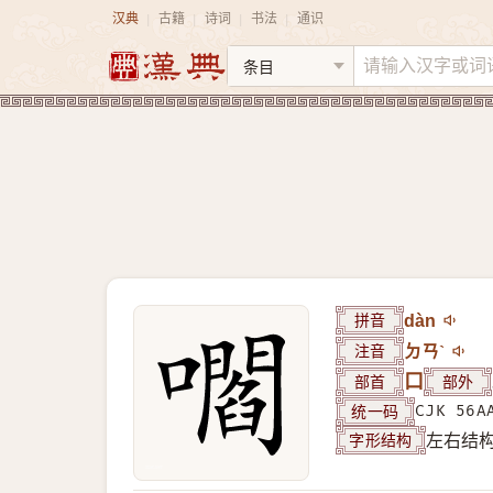
汉典
古籍
诗词
书法
通识
|
|
|
|
拼音
dàn
注音
ㄉㄢˋ
部首
口
部外
统一码
CJK 56A
字形结构
左右结