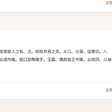
反
啖常欲人之有。注。啖啖幷吞之皃。
从口。炎聲。
徒敢切。八
云或作噉。按口部無噉字。玉篇、廣韵皆正作噉。云啖同。以
𠧐
反