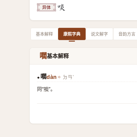
异体
基本解释
康熙字典
说文解字
音韵方言
嚪
基本解释
嚪
dàn
ㄉㄢˋ
●
同“
啖
”。