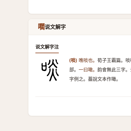
嚪
说文解字
说文解字注
(啖)
噍啖也。
荀子王霸篇。啖
部。
一曰噉。
韵會無此三字。
字例之。葢說文本作噉。