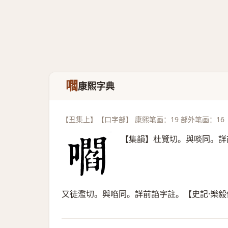
嚪
康熙字典
【丑集上】【口字部】 康熙笔画：19 部外笔画：16
【集韻】杜覽切。與啖同。詳
又徒濫切。與啗同。詳前諂字註。【史記·樂