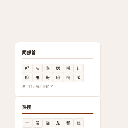
同部首
哹
吱
嗞
嚆
唞
句
唳
噻
哿
啾
哬
嗩
与「口」部相关的字
热搜
一
爱
福
龙
和
德