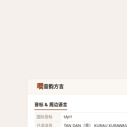
嚪
音韵方言
音标 & 周边语言
国际音标
tĄn˥˧
日语读音
TAN DAN（音） KURAU KURAW