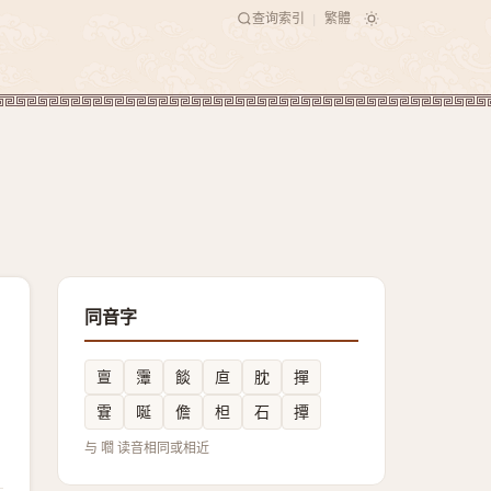
查询索引
繁體
|
同音字
亶
䨵
餤
㡺
䏙
撣
䨢
唌
儋
柦
石
撢
与 嚪 读音相同或相近