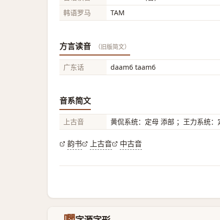
韩语罗马
TAM
方言读音
（旧版简文）
广东话
daam6 taam6
音系简文
上古音
黄侃系统：定母 添部 ；王力系统：定
韵书
上古音
中古音