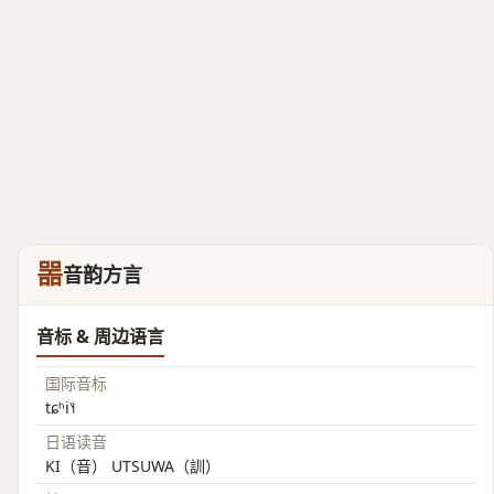
噐
音韵方言
音标 & 周边语言
国际音标
tɕʰi˥˧
日语读音
KI（音） UTSUWA（訓）