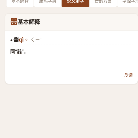
基本解释
康熙字典
说文解字
音韵方言
字源字
噐
基本解释
噐
qì
ㄑㄧˋ
●
同“
器
”。
反馈