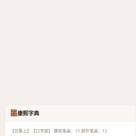
噐
康熙字典
【丑集上】【口字部】 康熙笔画：15 部外笔画：12