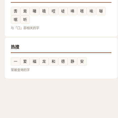
㖈
咠
囄
噏
哣
唗
咈
㘂
唉
嚹
啹
听
与「口」部相关的字
热搜
一
爱
福
龙
和
德
静
安
常被查询的字