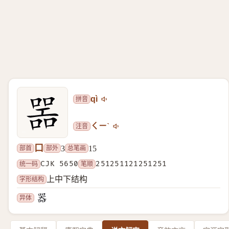
拼音
qì
注音
ㄑㄧˋ
口
部首
部外
总笔画
3
15
统一码
CJK 5650
笔顺
251251121251251
字形结构
上中下结构
异体