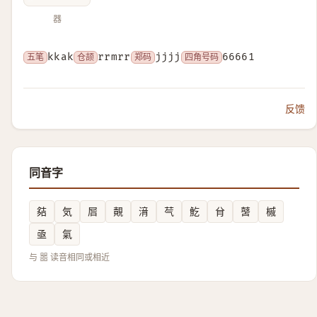
器
五笔
kkak
仓颉
rrmrr
郑码
jjjj
四角号码
66661
反馈
同音字
夡
気
㞓
䚍
湇
芞
䰴
䏌
䵿
槭
亟
氣
与 噐 读音相同或相近