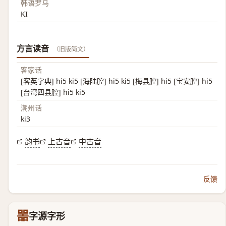
韩语罗马
KI
方言读音
（旧版简文）
客家话
[客英字典] hi5 ki5 [海陆腔] hi5 ki5 [梅县腔] hi5 [宝安腔] hi5
[台湾四县腔] hi5 ki5
潮州话
ki3
韵书
上古音
中古音
反馈
噐
字源字形