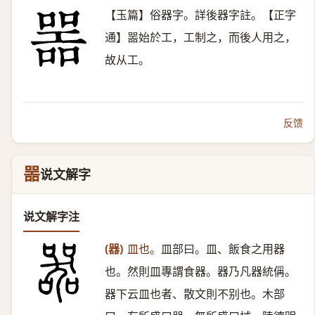
【玉篇】俗器字。詳後器字註。【正字
通】噐始於工，工制之，而後人用之，
故从工。
反馈
噐
说文解字
说文解字注
(器)
皿也。
皿部曰。皿、飯食之用器
也。然則皿專謂食器。器乃凡器統偁。
器下云皿也者、散文則不别也。木部