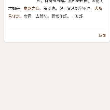
曰。有所盛曰器。無所盛曰械。陸德明
本如是。
象器之口。
謂㗊也。與上文从㗊字不同。
犬所
㠯守之。
會意。去冀切。冀當作旣。十五部。
反馈