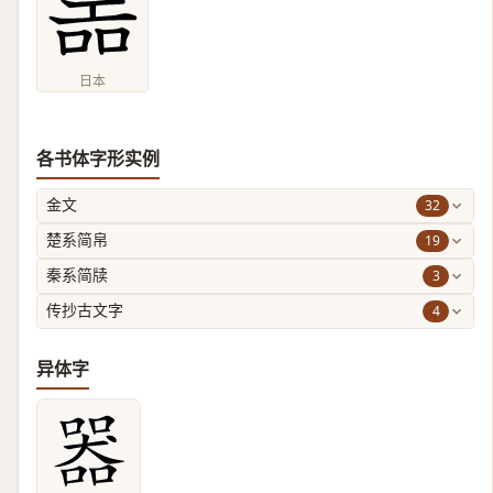
日本
各书体字形实例
32
金文
19
楚系简帛
3
秦系简牍
4
传抄古文字
异体字