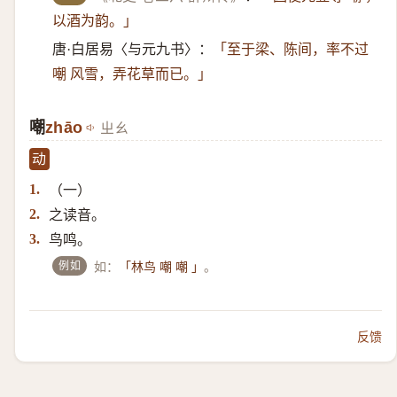
以酒为韵。」
唐·白居易〈与元九书〉：
「至于梁、陈间，率不过
嘲 风雪，弄花草而已。」
嘲
zhāo
ㄓㄠ
动
（一）​
1.
之读音。
2.
鸟鸣。
3.
例如
如：
。
「林鸟 嘲 嘲 」
反馈