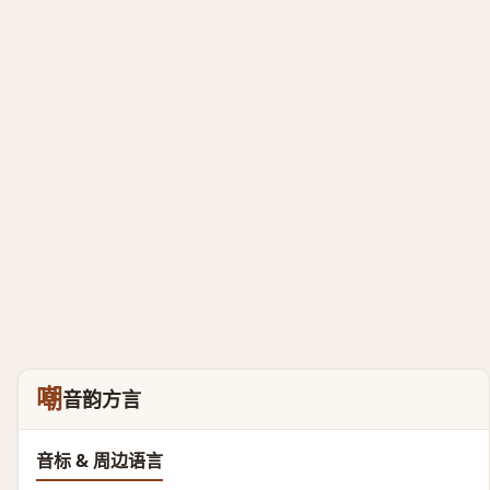
嘲
音韵方言
音标 & 周边语言