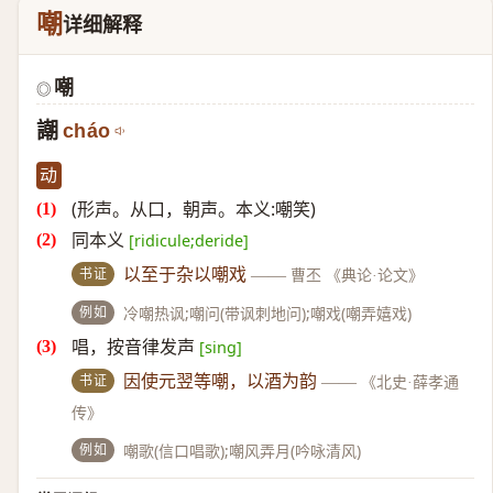
嘲
详细解释
嘲
◎
謿
cháo
动
(形声。从口，朝声。本义:嘲笑)
同本义
[ridicule;deride]
书证
以至于杂以嘲戏
——
曹丕 《典论·论文》
例如
冷嘲热讽;嘲问(带讽刺地问);嘲戏(嘲弄嬉戏)
唱，按音律发声
[sing]
书证
因使元翌等嘲，以酒为韵
——
《北史·薛孝通
传》
例如
嘲歌(信口唱歌);嘲风弄月(吟咏清风)