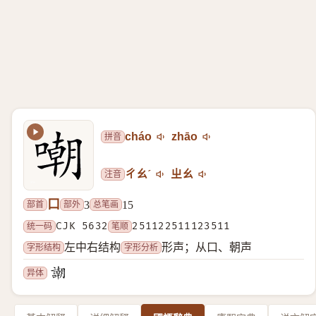
拼音
cháo
zhāo
注音
ㄔㄠˊ
ㄓㄠ
口
部首
部外
总笔画
3
15
统一码
CJK 5632
笔顺
251122511123511
字形结构
字形分析
左中右结构
形声；从口、朝声
异体