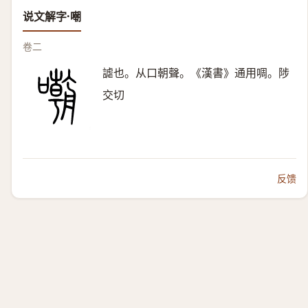
说文解字·嘲
卷二
謔也。从口朝聲。《漢書》通用啁。陟
交切
反馈