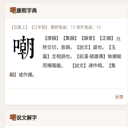
嘲
康熙字典
【丑集上】【口字部】 康熙笔画：15 部外笔画：12
【唐韻】【集韻】【韻會】【正韻】
𠀤
陟交切，音䞴。【說文】謔也。【玉
篇】言相調也。【前漢·揚雄傳】執蝘蜓
而嘲黽龍。 【說文】通作啁。【集
韻】或作謿。
反馈
嘲
说文解字