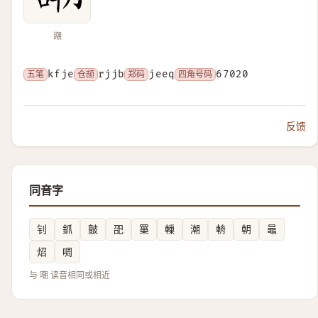
謿
五笔
kfje
仓颉
rjjb
郑码
jeeq
四角号码
67020
反馈
同音字
钊
釽
皽
巶
罺
轈
潮
輈
朝
鼂
炤
啁
与 嘲 读音相同或相近