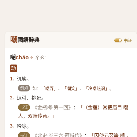
嘲
國語辭典
书证
嘲
cháo
ㄔㄠˊ
动
讥笑。
1.
例如
如：
、
、
。
「嘲弄」
「嘲笑」
「冷嘲热讽」
逗引、挑逗。
2.
书证
《金瓶梅·第一回》
：
「（金莲）​常把眉目 嘲
人，双睛传意。」
吟咏。
3.
书证
《北史·卷三六·薛辩传》
：
「因使元翌等 嘲 ，