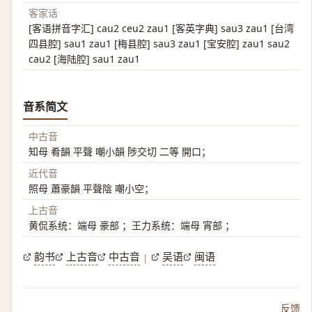
客家话
[客语拼音字汇] cau2 ceu2 zau1 [客英字典] sau3 zau1 [台湾
四县腔] sau1 zau1 [梅县腔] sau3 zau1 [宝安腔] zau1 sau2
cau2 [海陆腔] sau1 zau1
音系简文
中古音
知母 肴韻 平聲 嘲小韻 陟交切 二等 開口；
近代音
照母 蕭豪韻 平聲陰 嘲小空；
上古音
黄侃系统：端母 豪部 ；王力系统：端母 宵部 ；
韵书
上古音
中古音
吴语
闽语
|
反馈