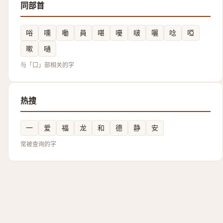
同部首
唂
嚑
㗢
員
啿
嚘
啵
囇
唸
啞
嗽
嗵
与「口」部相关的字
热搜
一
爱
福
龙
和
德
静
安
常被查询的字