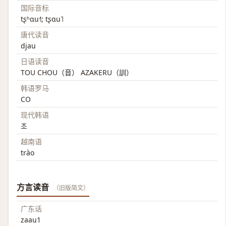
国际音标
tʂʰɑu˧˥; tʂɑu˥
唐代读音
djau
日语读音
TOU CHOU（音） AZAKERU（訓）
韩语罗马
CO
现代韩语
조
越南语
trào
方言读音
（旧版简文）
广东话
zaau1