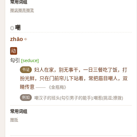
常用词组
嘲讽
嘲弄
嘲笑
嘲
◎
zhāo
动
勾引
[seduce]
书证
妇人在家，别无事干，一日三餐吃了饭，打
扮光鲜，只在门前帘儿下站着，常把眉目嘲人，双
睛传意
——
《金瓶梅》
例如
嘲汉子的班头(勾引男子的能手);嘲惹(挑逗;撩拨)
常用词组
嘲哳