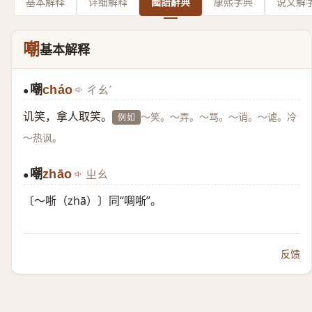
基本解释
详细解释
國語辭典
康熙字典
说文解
嘲
基本解释
嘲
cháo
ㄔㄠˊ
●
讥笑，拿人取笑。
～笑。～弄。～骂。～诮。～谑。冷
例如
～热讽。
嘲
zhāo
ㄓㄠ
●
〔～哳（zhā）〕同“啁哳”。
反馈