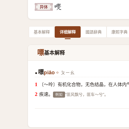
异体
基本解释
详细解释
國語辭典
康熙字典
嘌
基本解释
嘌
piāo
ㄆㄧㄠ
●
〔～呤〕有机化合物，无色结晶，在人体内
疾速。
“匪风飘兮，匪车～兮”。
例如