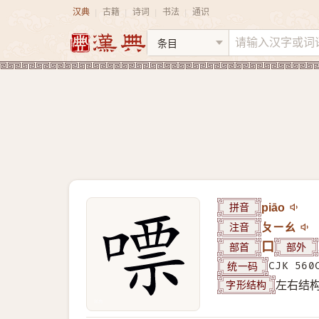
汉典
古籍
诗词
书法
通识
|
|
|
|
拼音
piāo
注音
ㄆㄧㄠ
部首
口
部外
统一码
CJK 560
字形结构
左右结