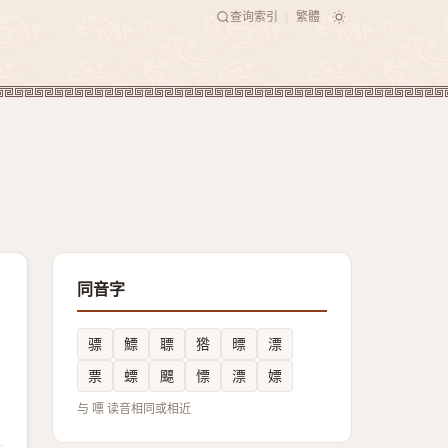
查询索引
繁體
|
同音字
骠
鰾
䏇
㹾
㬓
漂
票
螵
飃
慓
漂
嫖
与 嘌 读音相同或相近