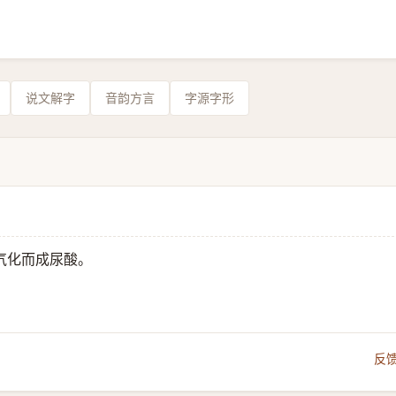
说文解字
音韵方言
字源字形
气化而成尿酸。
反