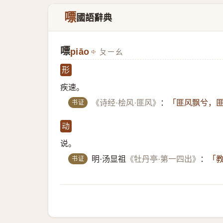
嘌
國語辭典
嘌
piāo
ㄆㄧㄠ
形
疾速。
书证
《诗经·桧风·匪风》
：
「匪风飘兮，匪
动
说。
书证
明·汤显祖
《牡丹亭·第一四出》
：
「教