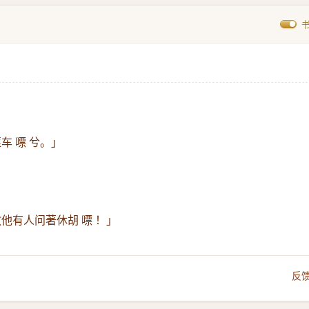
车 嘌 兮。」
他有人问著休胡 嘌 ！」
反