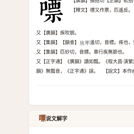
【廣韻】撫招切【正韻】紕招
【釋文】嘌又作票，匹遙反。
又【廣韻】疾吹貌。
又【集韻】【韻會】
遙切，音標。疾也，
𠀤
𤰞
又【集韻】匹妙切，音嫖。車行疾無節也。
又【正字通】《廣韻》讀如瓢。《程大昌·演
韻》無瓢音，《正字通》誤。 【說文】本作

嘌
说文解字