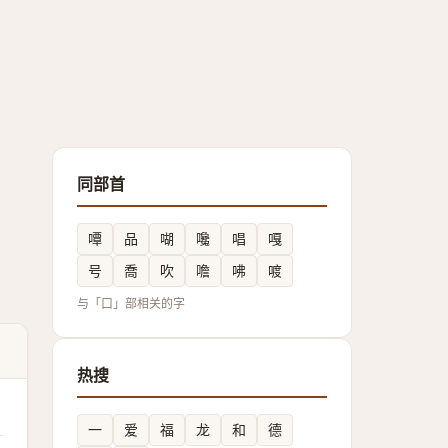
同部首
嘾
品
㗅
嚵
唱
嘎
号
喬
吹
噡
咈
喥
与「口」部相关的字
热搜
一
爱
福
龙
和
德