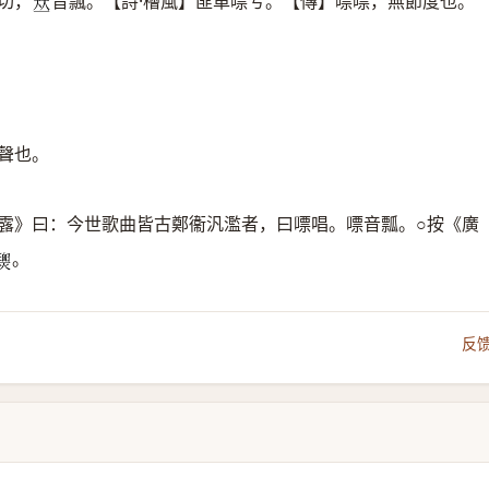
切，
音飄。【詩·檜風】匪車嘌兮。【傳】嘌嘌，無節度也。
𠀤
聲也。
繁露》曰：今世歌曲皆古鄭衞汎濫者，曰嘌唱。嘌音瓢。○按《廣
。

反