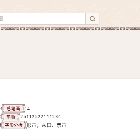
总笔画
3
14
笔顺
C
25112522111234
字形分析
构
形声；从口、票声