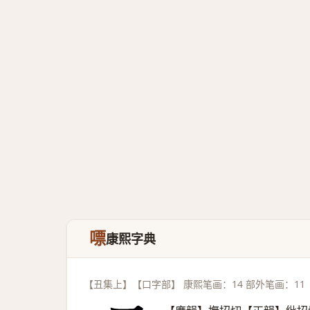
嘌
康熙字典
【丑集上】【口字部】 康熙笔画：14 部外笔画：11