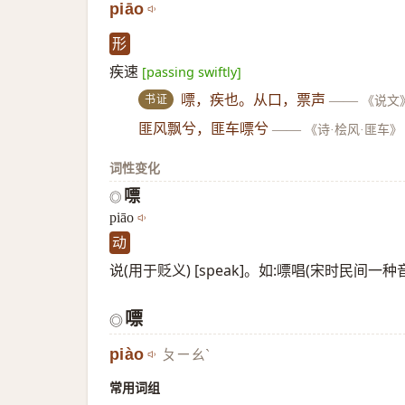
piāo
形
疾速
[passing swiftly]
书证
嘌，疾也。从口，票声
——
《说文
匪风飘兮，匪车嘌兮
——
《诗·桧风·匪车》
词性变化
嘌
◎
piāo
动
说(用于贬义) [speak]。如:嘌唱(宋时民间
嘌
◎
piào
ㄆㄧㄠˋ
常用词组