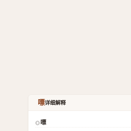
嘌
详细解释
嘌
◎