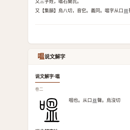
又三字姓，嗢石蘭氏。
又【集韻】烏八切，音穵。義同。嗢字从口
𥁕
嗢
说文解字
说文解字·嗢
卷二
咽也。从口
聲。烏沒切
𥁕