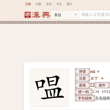
汉典
古籍
诗词
书法
通识
|
|
|
|
拼音
wà
注音
ㄨㄚˋ
部首
口
部外
统一码
CJK 55E
字形结构
左右结