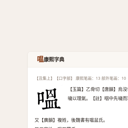
嗢
康熙字典
【丑集上】【口字部】 康熙笔画：13 部外笔画：10
【玉篇】乙骨切【唐韻】烏沒
噦以理氣。【註】咽中先噦而
又【廣韻】複姓，後魏書有嗢盆氏。