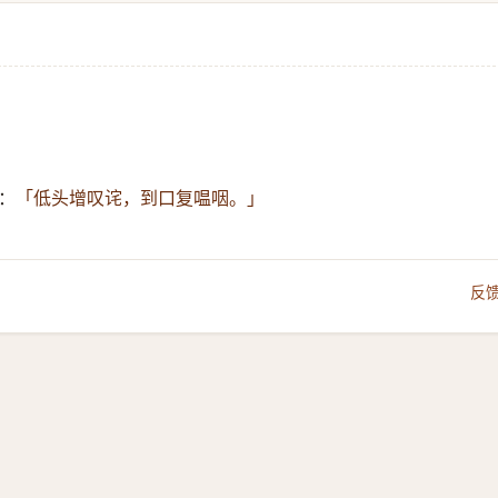
」
：
「低头增叹诧，到口复嗢咽。」
反