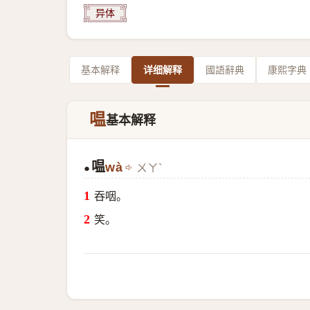
异体
基本解释
详细解释
國語辭典
康熙字典
嗢
基本解释
嗢
wà
ㄨㄚˋ
●
吞咽。
笑。