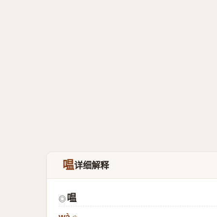
嗢
详细解释
嗢
◎