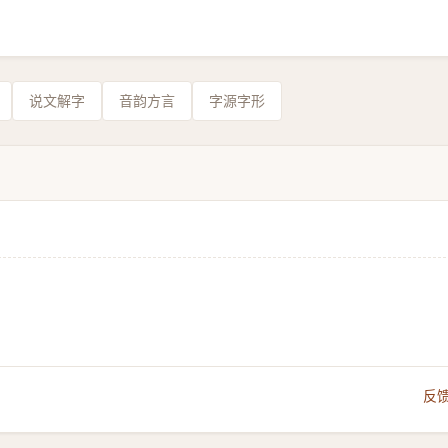
说文解字
音韵方言
字源字形
反