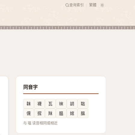
查询索引
繁體
|
同音字
韎
襪
瓦
袜
䚴
聉
㒝
搲
䍪
腽
婠
膃
与 嗢 读音相同或相近