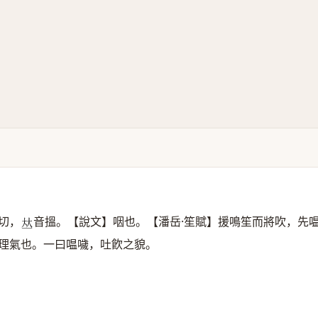
切，
音搵。【說文】咽也。【潘岳·笙賦】援鳴笙而將吹，先
𠀤
理氣也。一曰嗢噦，吐飮之貌。