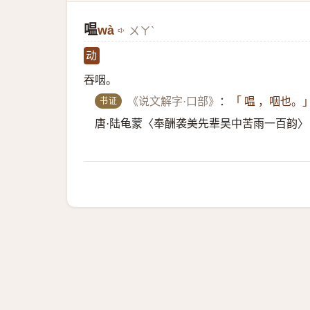
嗢
wà
ㄨㄚˋ
动
吞咽。
书证
《说文解字·口部》
：
「 嗢 ，咽也。
唐·陆龟蒙〈奉酬袭美先辈吴中苦雨一百韵〉