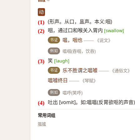
wà
动
(形声。从口，昷声。本义:咽)
咽，通过口和喉关入胃内
[swallow]
书证
嗢，咽也
——
《说文》
例如
嗢咽(吞咽，饮吞)
笑
[laugh]
书证
乐不胜谓之嗢噱
——
《通俗文》
嗢噱终日
——
《琴赋》
例如
嗢呼(笑呼)
吐出 [vomit]。如:嗢嗢(反胃欲呕的声音)
常用词组
嗢噱