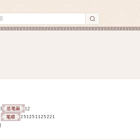
总笔画
3
12
笔顺
2
251251125221
构