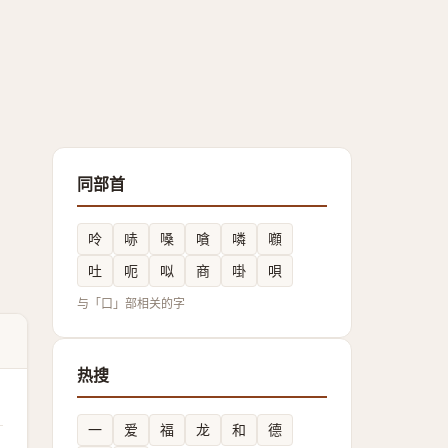
同部首
呤
哧
嗓
嗿
噒
㘖
吐
呃
㕽
商
啩
唄
与「口」部相关的字
热搜
一
爱
福
龙
和
德