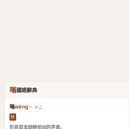
嗡
國語辭典
嗡
wēng
ㄨㄥ
状
形容昆虫翅膀拍动的声音。