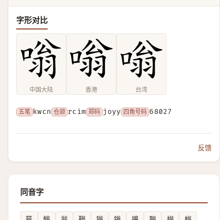
字形对比
中国大陆
香港
台湾
五笔
kwcn
仓颉
rcim
郑码
joyy
四角号码
68027
反馈
同音字
䈵
䱵
翁
䩺
㺋
鎓
鶲
聬
㮬
螉