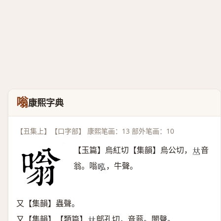
嗡
康熙字典
【丑集上】【口字部】 康熙笔画：13 部外笔画：10
【玉篇】烏紅切【集韻】烏公切，
音
𠀤
翁。嗡
，牛聲。
𠰈
又【集韻】蟲聲。
又【集韻】【類篇】
鄔孔切，音蓊。闇聲。