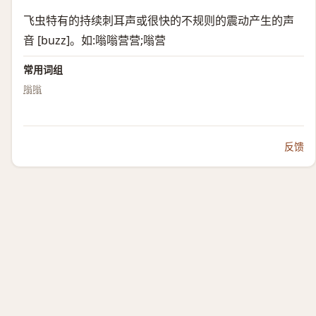
飞虫特有的持续刺耳声或很快的不规则的震动产生的声
音 [buzz]。如:嗡嗡营营;嗡营
常用词组
嗡嗡
反馈