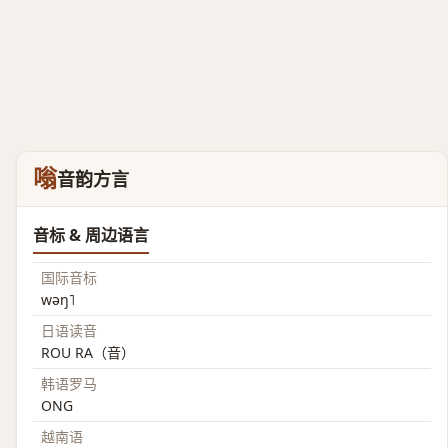
嗡
音韵方言
音标 & 周边语言
国际音标
wəŋ˥
日语读音
ROU RA（音）
韩语罗马
ONG
越南语