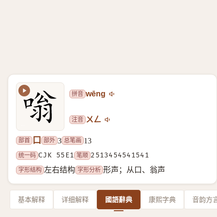
拼音
wēng
注音
ㄨㄥ
口
部首
部外
总笔画
3
13
统一码
CJK 55E1
笔顺
2513454541541
字形结构
字形分析
左右结构
形声；从口、翁声
基本解释
详细解释
國語辭典
康熙字典
音韵方