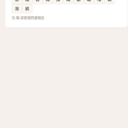
滃
鹟
与 嗡 读音相同或相近