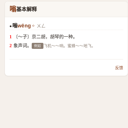
嗡
基本解释
嗡
wēng
ㄨㄥ
●
〔～子〕京二胡，胡琴的一种。
象声词。
飞机～～响。蜜蜂～～地飞。
例如
反馈