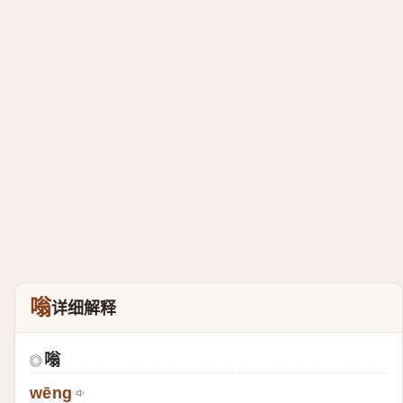
嗡
详细解释
嗡
◎
wēng