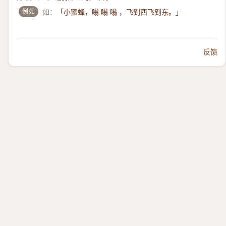
例如
如：
「小蜜蜂，嗡 嗡 嗡 ，飞到西飞到东。」
反馈