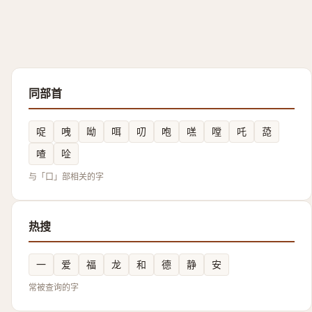
同部首
哫
㖂
呦
咡
叨
咆
㗝
嘡
吒
㗡
喳
㖉
与「口」部相关的字
热搜
一
爱
福
龙
和
德
静
安
常被查询的字