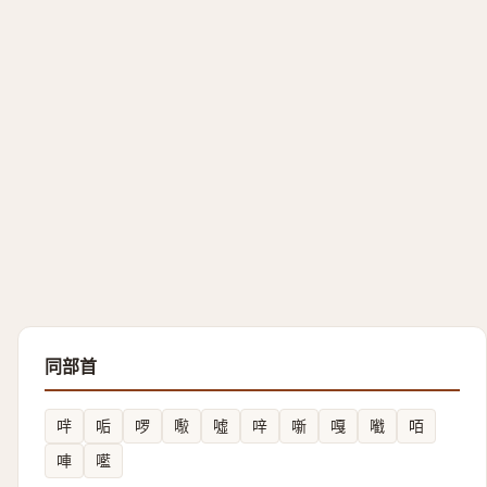
同部首
哶
㖃
啰
㘐
噓
㖕
噺
嘎
㘍
咟
唓
㘕