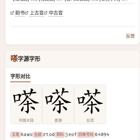
韵书
上古音
中古音
反馈
嗏
字源字形
字形对比
中国大陆
香港
台湾
五笔
kaws
仓颉
rtod
郑码
jeof
四角号码
64094