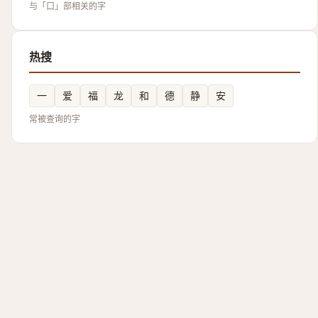
与「口」部相关的字
热搜
一
爱
福
龙
和
德
静
安
常被查询的字