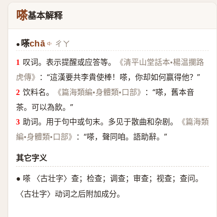
嗏
基本解释
嗏
chā
ㄔㄚ
●
叹词。表示提醒或应答等。
《清平山堂話本•楊温攔路
：“這漢要共李貴使棒！嗏，你却如何赢得他？”
虎傳》
饮料名。
：“嗏，舊本音
《篇海類編•身體類•口部》
茶。可以為飲。”
助词。用于句中或句末。多见于散曲和杂剧。
《篇海類
：“嗏，聲同咱。語助辭。”
編•身體類•口部》
其它字义
● 嗏 〈古壮字〉查；检查；调查；审查；视查；查问。
〈古壮字〉动词之后附加成分。