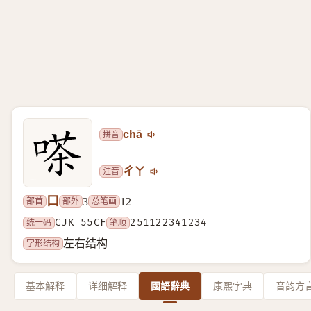
拼音
chā
注音
ㄔㄚ
口
部首
部外
总笔画
3
12
统一码
CJK 55CF
笔顺
251122341234
字形结构
左右结构
基本解释
详细解释
國語辭典
康熙字典
音韵方