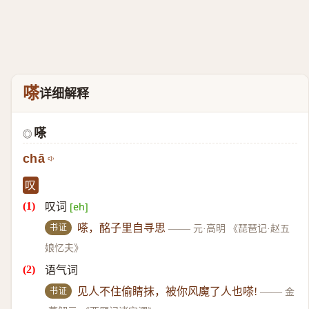
嗏
详细解释
嗏
◎
chā
叹
叹词
[eh]
书证
嗏，酩子里自寻思
——
元·高明 《琵琶记·赵五
娘忆夫》
语气词
书证
见人不住偷睛抹，被你风魔了人也嗏!
——
金