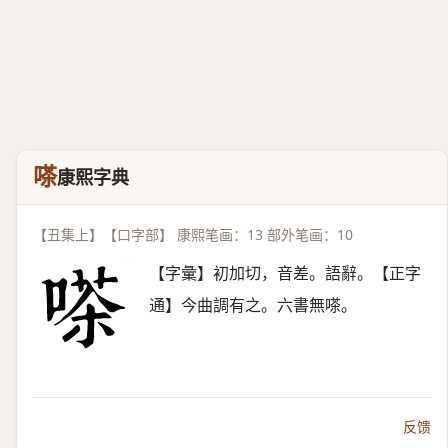
嗏
康熙字典
【丑集上】【口字部】 康熙笔画：13 部外笔画：10
【字彙】初加切，音差。語辭。【正字
通】今曲調有之。六書無嗏。
反馈