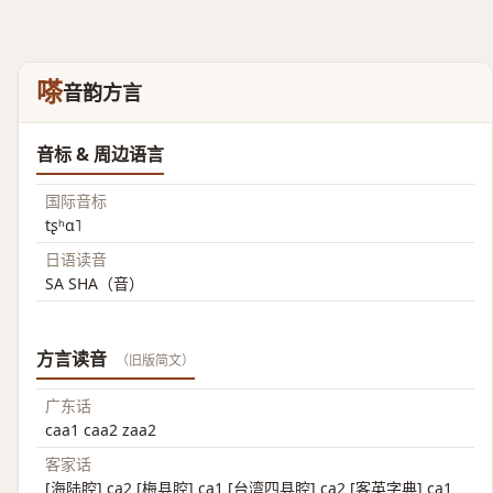
嗏
音韵方言
音标 & 周边语言
国际音标
tʂʰɑ˥
日语读音
SA SHA（音）
方言读音
（旧版简文）
广东话
caa1 caa2 zaa2
客家话
[海陆腔] ca2 [梅县腔] ca1 [台湾四县腔] ca2 [客英字典] ca1