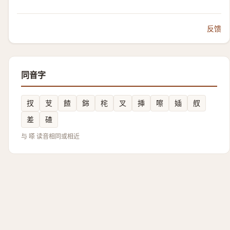
反馈
同音字
扠
芆
餷
銟
㭦
叉
挿
嚓
㛼
䑡
差
碴
与 嗏 读音相同或相近