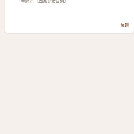
·董解元 《西厢记诸宫调》
反馈