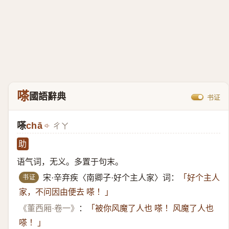
嗏
國語辭典
书证
嗏
chā
ㄔㄚ
助
语气词，无义。多置于句末。
书证
宋·辛弃疾〈南卿子·好个主人家〉词：
「好个主人
家，不问因由便去 嗏 ！」
《董西厢·卷一》
：
「被你风魔了人也 嗏 ！风魔了人也
嗏 ！」