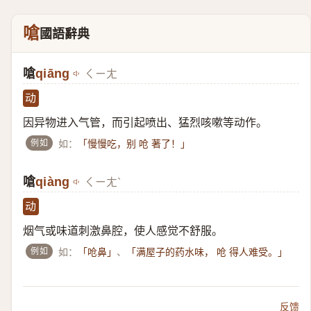
嗆
國語辭典
嗆
qiāng
ㄑㄧㄤ
动
因异物进入气管，而引起喷出、猛烈咳嗽等动作。
例如
如：
「慢慢吃，别 呛 著了！」
嗆
qiàng
ㄑㄧㄤˋ
动
烟气或味道刺激鼻腔，使人感觉不舒服。
例如
如：
、
「呛鼻」
「满屋子的药水味， 呛 得人难受。」
反馈