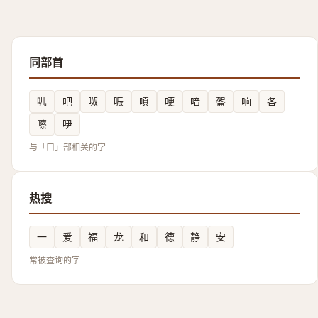
同部首
䶷
吧
呶
㖘
嗔
哽
喑
嗧
响
各
嚓
吚
与「口」部相关的字
热搜
一
爱
福
龙
和
德
静
安
常被查询的字