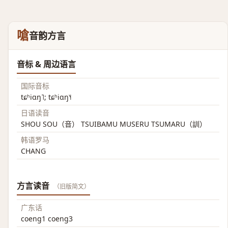
嗆
音韵方言
音标 & 周边语言
国际音标
tɕʰiɑŋ˥; tɕʰiɑŋ˥˧
日语读音
SHOU SOU（音） TSUIBAMU MUSERU TSUMARU（訓）
韩语罗马
CHANG
方言读音
（旧版简文）
广东话
coeng1 coeng3