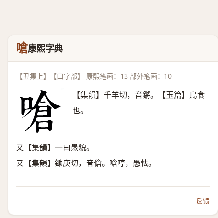
嗆
康熙字典
【丑集上】【口字部】 康熙笔画：13 部外笔画：10
【集韻】千羊切，音鏘。【玉篇】鳥食
也。
又【集韻】一曰愚貌。
又【集韻】鋤庚切，音傖。嗆哼，愚怯。
反馈