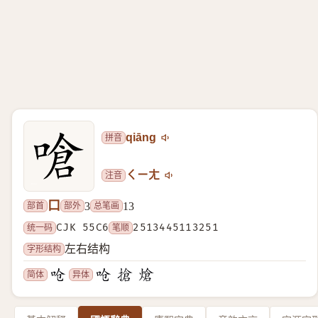
拼音
qiāng
注音
ㄑㄧㄤ
口
部首
部外
总笔画
3
13
统一码
CJK 55C6
笔顺
2513445113251
字形结构
左右结构
简体
异体