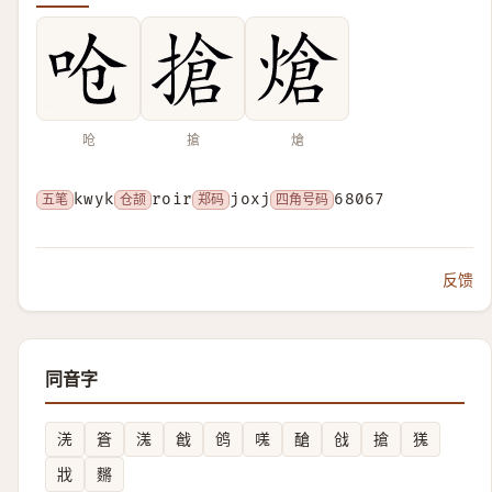
呛
搶
熗
五笔
kwyk
仓颉
roir
郑码
joxj
四角号码
68067
反馈
同音字
㳾
篬
溬
戧
鸧
嗴
䤌
戗
搶
獇
戕
䵁