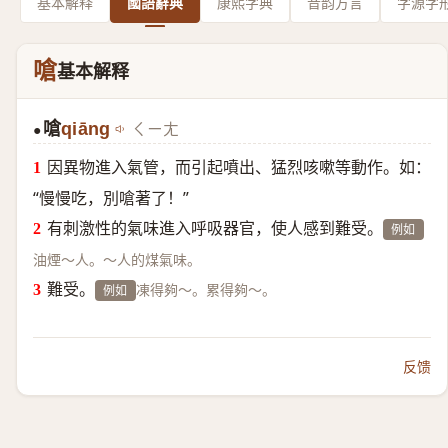
基本解释
國語辭典
康熙字典
音韵方言
字源字
嗆
基本解释
嗆
qiāng
ㄑㄧㄤ
●
因異物進入氣管，而引起噴出、猛烈咳嗽等動作。如：
“慢慢吃，別嗆著了！”
有刺激性的氣味進入呼吸器官，使人感到難受。
例如
油煙～人。～人的煤氣味。
難受。
凍得夠～。累得夠～。
例如
反馈