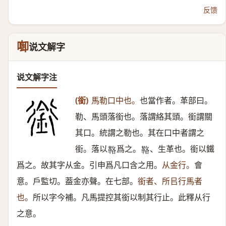
反馈
啣
说文解字
说文解字注
(銜)
馬勒口中也。
也當作者。革部曰。
勒、馬頭落銜也。落謂絡其頭。銜謂關
其口。統謂之勒也。其在口中者謂之
銜。落以
爲之。
、生革也。銜以鐵
𩊚
𩊚
爲之。故其字从金。引申爲凡口含之用。
从金行。
會
意。戶監切。葢金亦聲。在七部。
銜者、所㠯行馬者
也。
所以字今補。凡馬提控其銜以制其行止。此釋从行
之意。