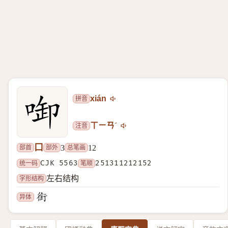
拼音
xián
注音
ㄒㄧㄢˊ
口
部首
部外
总笔画
3
12
统一码
CJK 5563
笔顺
251311212152
字形结构
左右结构
异体