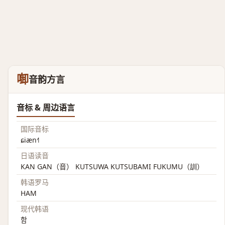
啣
音韵方言
音标 & 周边语言
国际音标
ɕiæn˧˥
日语读音
KAN GAN（音） KUTSUWA KUTSUBAMI FUKUMU（訓）
韩语罗马
HAM
现代韩语
함