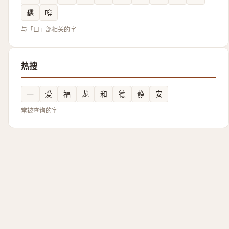
㘒
啽
与「口」部相关的字
热搜
一
爱
福
龙
和
德
静
安
常被查询的字