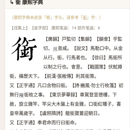
↳ 銜 康熙字典
（康熙字典未收录「啣」字头，请参考「
銜
」字：）
【戌集上】【金字部】 康熙笔画：14 部外笔画：6
【廣韻】戸監切【集韻】【韻會】乎監
切，
音咸。【說文】馬勒口中。从金
𠀤
从行。銜，行馬者也。【徐曰】馬銜所
以制之行也。會意。【戰國策】伏軾撙
銜，橫歷天下。【前漢·張敞傳】利其銜策。
又【正字通】凡口含物曰銜。【詩·豳風·勿士行枚箋】初
無行
銜枚之事。【東京夢華錄】車駕登宣德樓，下
𨻰
赦，旋立雞竿，竿尖大木盤上有金雞，口銜紅幡子，書
皇帝萬歲字。【盧照隣詩】龍銜寶蓋迎朝日。
又【正字通】奉君命而行曰銜命。