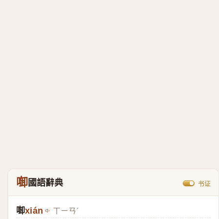
啣
國語辭典
书证
啣
xián
ㄒㄧㄢˊ