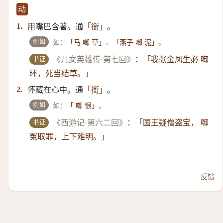
动
用嘴巴含著。通
。
1.
「銜」
例如
如：
、
。
「马 啣 草」
「燕子 啣 泥」
书证
《儿女英雄传·第七回》
：
「我张金凤生必 啣
环，死当结草。」
怀藏在心中。通
。
2.
「銜」
例如
如：
。
「 啣 恨」
书证
《西游记·第六二回》
：
「国王疑僧盗宝， 啣
冤取罪，上下难明。」
反馈