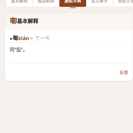
基本解释
國語辭典
康熙字典
说文解字
音韵方
啣
基本解释
啣
xián
ㄒㄧㄢˊ
●
同“
衔
”。
反馈