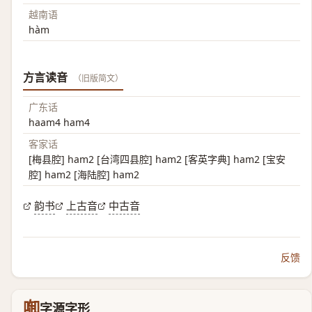
越南语
hàm
方言读音
（旧版简文）
广东话
haam4 ham4
客家话
[梅县腔] ham2 [台湾四县腔] ham2 [客英字典] ham2 [宝安
腔] ham2 [海陆腔] ham2
韵书
上古音
中古音
反馈
啣
字源字形