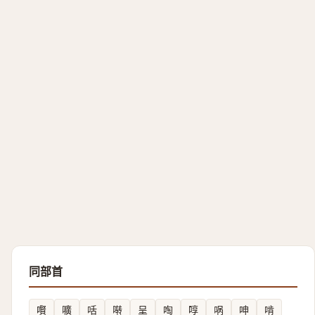
同部首
㘋
嚝
咶
啭
呈
啕
啍
㖞
呻
啃