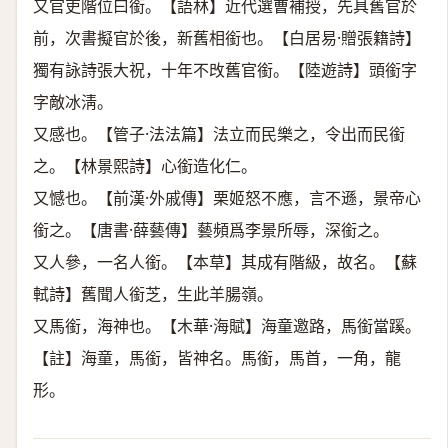
又官吏階位曰銜。【語林】近代選曹補授，先具舊官於
前，次書擬官於後，新舊相銜也。【白居易·贈張籍詩】
獨有詠詩張大祝，十年不攺舊官銜。【陸遊詩】頭銜字
字敵冰淸。
又感也。【管子·法法篇】法立而民樂之，令出而民銜
之。【林景熙詩】心銜造化仁。
又憾也。【前漢·外戚傳】栗姬怒不應，言不遜，景帝心
銜之。【唐書·薛藝傳】藝頻爲李景所辱，深銜之。
又人參，一名人銜。【本草】其成有階級，故名。【蘇
軾詩】舊聞人銜芝，生此羊腸嶺。
又馬銜，海神也。【木華·海賦】海童邀路，馬銜當蹊。
【註】海童，馬銜，皆神名。馬銜，馬首，一角，龍
形。