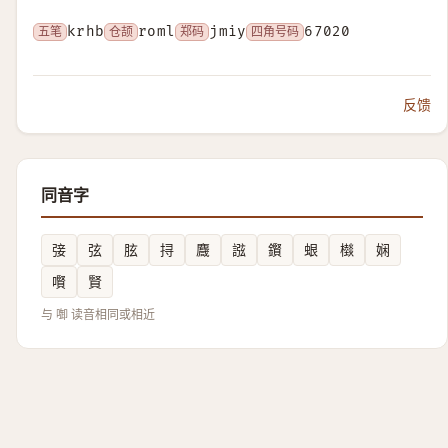
五笔
krhb
仓颉
roml
郑码
jmiy
四角号码
67020
反馈
同音字
㢺
弦
胘
挦
麙
誸
鑦
蛝
㰊
娴
㘋
賢
与 啣 读音相同或相近