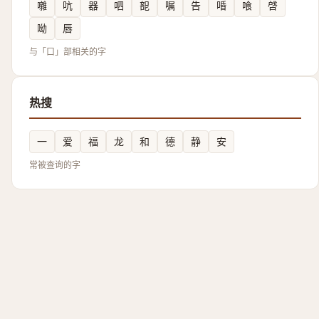
囃
吭
器
呬
㖲
嘱
告
㖧
喰
啔
呦
唇
与「口」部相关的字
热搜
一
爱
福
龙
和
德
静
安
常被查询的字