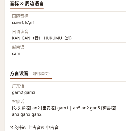
音标 & 周边语言
国际音标
ɕiæn˧˥; kĄn˥
日语读音
KAN GAN（音） HUKUMU（訓）
越南语
căm
方言读音
（旧版简文）
广东话
gam2 gam3
客家话
[沙头角腔] an2 [宝安腔] gam1 | an5 an2 gan5 [梅县腔]
an3 gan3 gan2
韵书
上古音
中古音