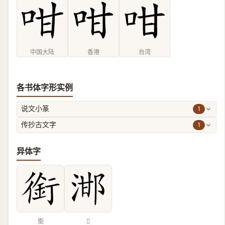
中国大陆
香港
台湾
各书体字形实例
1
说文小篆
1
传抄古文字
异体字
銜
𣵷