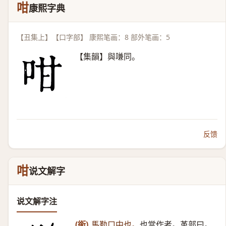
咁
康熙字典
【丑集上】【口字部】 康熙笔画：8 部外笔画：5
【集韻】與嗛同。
反馈
咁
说文解字
说文解字注
(銜)
馬勒口中也。
也當作者。革部曰。