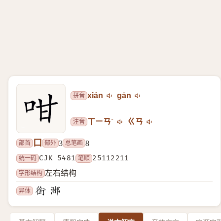
拼音
xián
gān
注音
ㄒㄧㄢˊ
ㄍㄢ
口
部首
部外
总笔画
3
8
统一码
CJK 5481
笔顺
25112211
字形结构
左右结构
异体