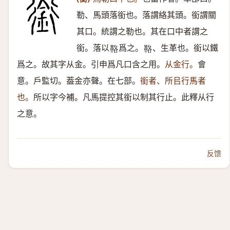
勒、馬頭落銜也。落謂絡其頭。銜謂關
其口。統謂之勒也。其在口中者謂之
銜。落以
爲之。
、生革也。銜以鐵
𩊚
𩊚
爲之。故其字从金。引申爲凡口含之用。
从金行。
會
意。戶監切。葢金亦聲。在七部。
銜者、所㠯行馬者
也。
所以字今補。凡馬提控其銜以制其行止。此釋从行
之意。
反馈