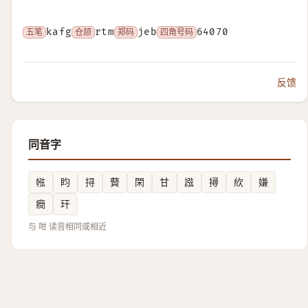
五笔
kafg
仓颉
rtm
郑码
jeb
四角号码
64070
反馈
同音字
㡉
盷
挦
藖
閑
甘
誸
撏
䊻
嫌
癇
玕
与 咁 读音相同或相近