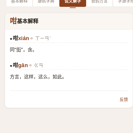
基本解释
康熙字典
说文解字
音韵方言
字源字
咁
基本解释
咁
xián
ㄒㄧㄢˊ
●
同“
衔
”，含。
咁
gān
ㄍㄢ
●
方言，这样，这么，如此。
反馈