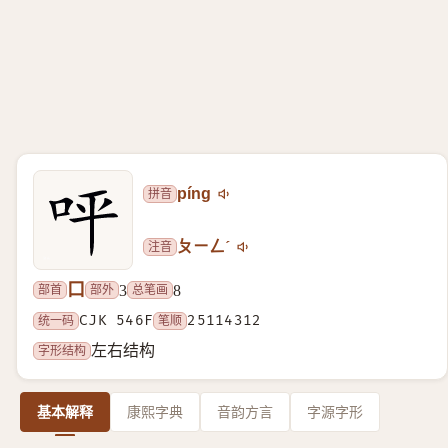
拼音
píng
注音
ㄆㄧㄥˊ
口
部首
部外
总笔画
3
8
统一码
CJK 546F
笔顺
25114312
字形结构
左右结构
基本解释
康熙字典
音韵方言
字源字形