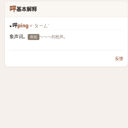
呯
基本解释
呯
píng
ㄆㄧㄥˊ
●
象声词。
～～～的枪声。
例如
反馈