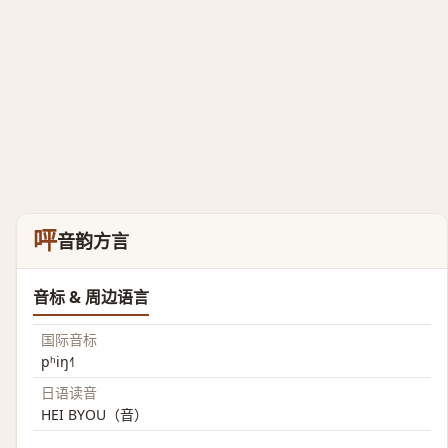
呯
音韵方言
音标 & 周边语言
国际音标
pʰiŋ˧˥
日语读音
HEI BYOU（音）