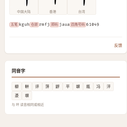
中国大陆
香港
台湾
五笔
kguh
仓颉
rmfj
郑码
jaua
四角号码
61049
反馈
同音字
檘
軿
评
蓱
䶄
平
竮
甁
冯
泙
㵗
塀
与 呯 读音相同或相近