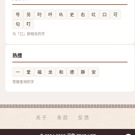
号
另
叼
吀
叺
史
右
叿
口
可
句
叮
与「口」部相关的字
热搜
一
爱
福
龙
和
德
静
安
常被查询的字
关于
条款
反馈