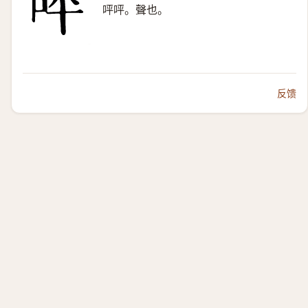
呯呯。聲也。
反馈