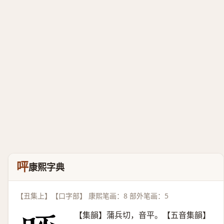
呯
康熙字典
【丑集上】【口字部】 康熙笔画：8 部外笔画：5
【集韻】蒲兵切，音平。【五音集韻】