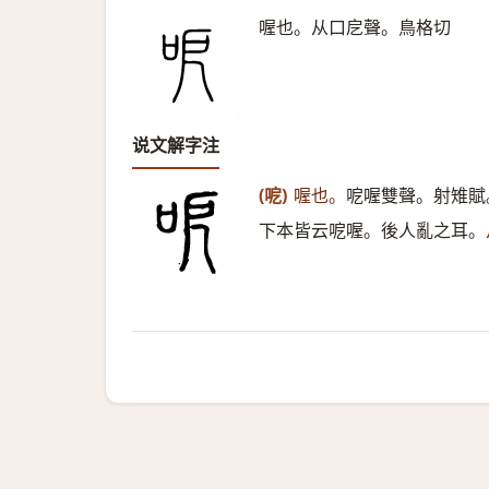
喔也。从口戹聲。鳥格切
说文解字注
(呝)
喔也。
呝喔雙聲。射雉賦
下本皆云呝喔。後人亂之耳。