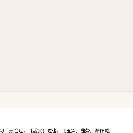
切，
音戹。【說文】喔也。【玉篇】雞聲。亦作呃。
𠀤