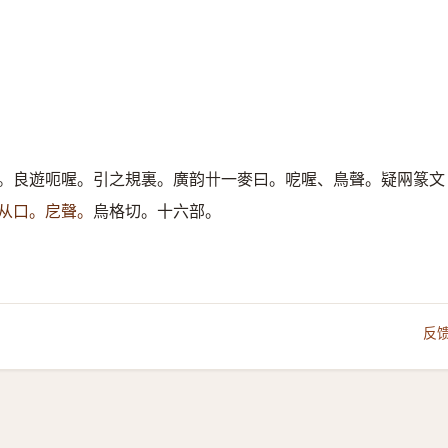
。良遊呃喔。引之規裏。廣韵卄一麥曰。呝喔、鳥聲。疑㒳篆文
从口。戹聲。
烏格切。十六部。
反