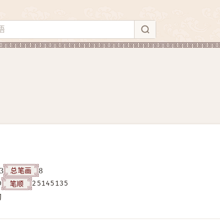
总笔画
3
8
笔顺
D
25145135
构