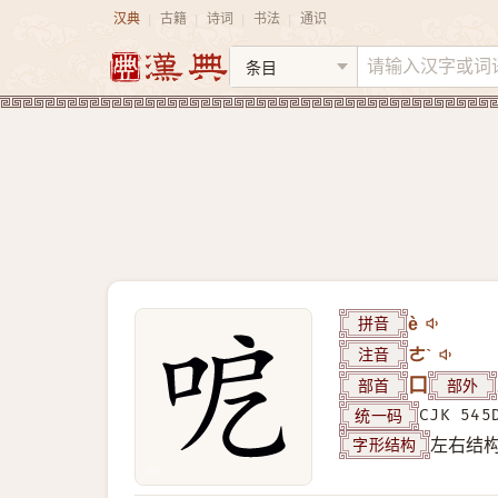
汉典
古籍
诗词
书法
通识
|
|
|
|
拼音
è
注音
ㄜˋ
部首
口
部外
统一码
CJK 545
字形结构
左右结