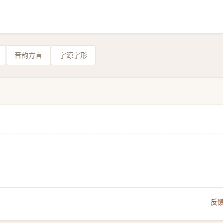
音韵方言
字源字形
反