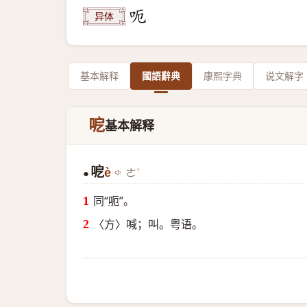
异体
基本解释
國語辭典
康熙字典
说文解字
呝
基本解释
呝
è
ㄜˋ
●
同“
呃
”。
〈方〉喊；叫。粤语。