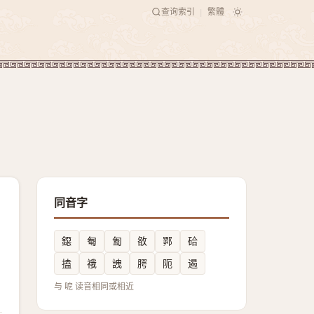
查询索引
繁體
|
同音字
鐚
匎
㔩
敋
䣞
硆
搕
䄉
䛖
腭
阨
遏
与 呝 读音相同或相近