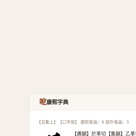
呝
康熙字典
【丑集上】【口字部】 康熙笔画：8 部外笔画：5
【廣韻】於革切【集韻】乙革