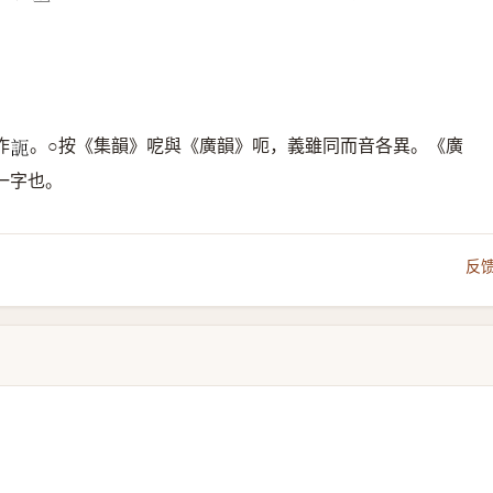
作
。○按《集韻》呝與《廣韻》呃，義雖同而音各異。《廣
𧦠
一字也。
反