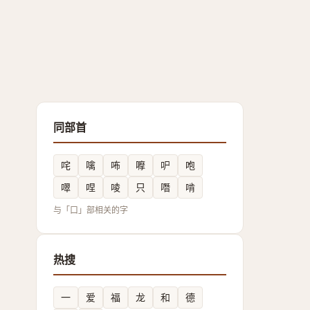
同部首
咤
噙
咘
嚤
㕧
咆
噿
㖏
㖫
只
噆
啃
与「口」部相关的字
热搜
一
爱
福
龙
和
德