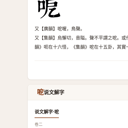
又【廣韻】呝喔，鳥聲。
又【集韻】烏懈切，音隘。聲不平謂之呝。或
韻》呃在十六怪，《集韻》呝在十五卦，其實
呝
说文解字
说文解字·呝
卷二