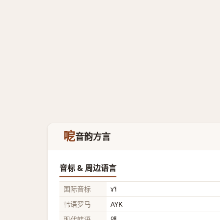
呝
音韵方言
音标 & 周边语言
国际音标
ɤ˥˧
韩语罗马
AYK
现代韩语
액