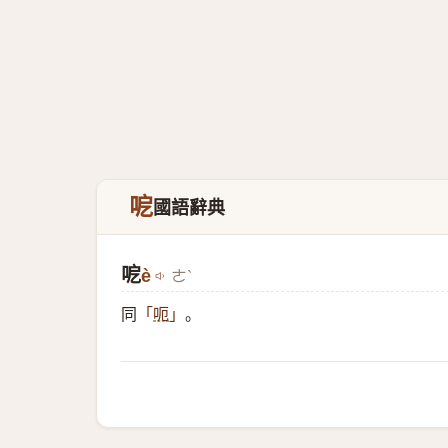
呝
國語辭典
呝
è
ㄜˋ
同
。
「
呃
」