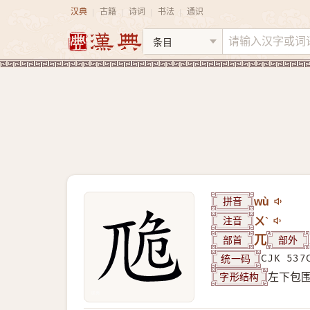
汉典
古籍
诗词
书法
通识
|
|
|
|
拼音
wù
注音
ㄨˋ
部首
兀
部外
统一码
CJK 537
字形结构
左下包