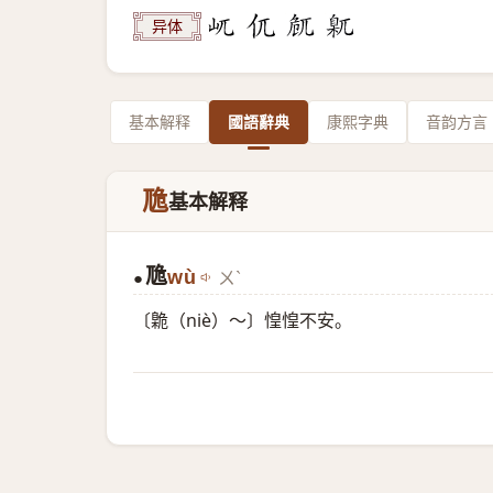
异体
基本解释
國語辭典
康熙字典
音韵方言
卼
基本解释
卼
wù
ㄨˋ
●
〔臲（niè）～〕惶惶不安。