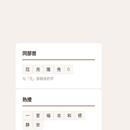
同部首
尫
尧
尶
尭
𡰏
与「兀」部相关的字
热搜
一
爱
福
龙
和
德
静
安