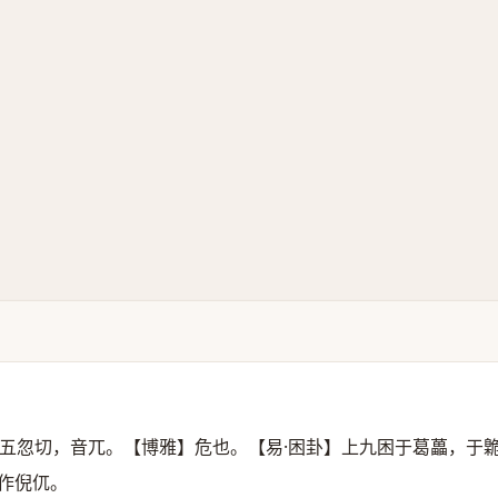
五忽切，音兀。【博雅】危也。【易·困卦】上九困于葛藟，于
作倪㐳。