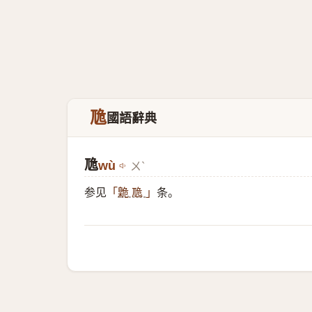
卼
國語辭典
卼
wù
ㄨˋ
参见
条。
「
臲 卼
」