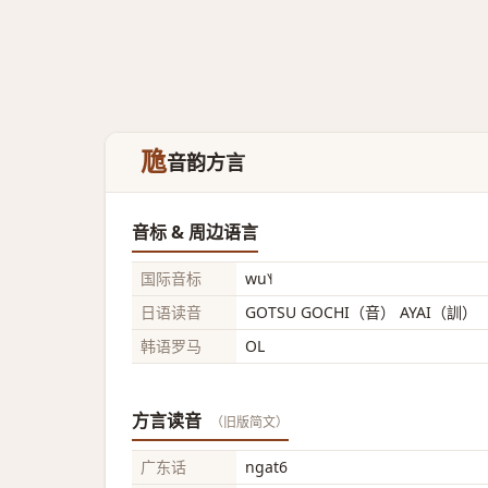
卼
音韵方言
音标 & 周边语言
国际音标
wu˥˧
日语读音
GOTSU GOCHI（音） AYAI（訓）
韩语罗马
OL
方言读音
（旧版简文）
广东话
ngat6