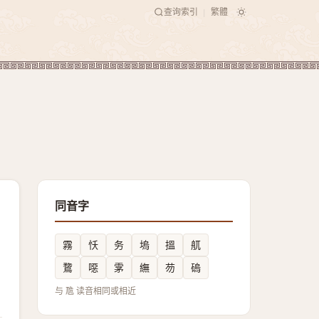
查询索引
繁體
|
同音字
霧
㤇
务
塢
搵
䑢
䳱
噁
雺
䌗
芴
䃖
与 卼 读音相同或相近