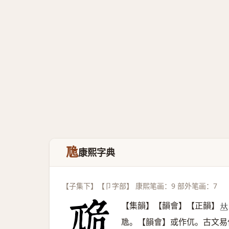
卼
康熙字典
【子集下】【卩字部】 康熙笔画：9 部外笔画：7
【集韻】【韻會】【正韻】
𠀤
卼。【韻會】或作㐳。古文易