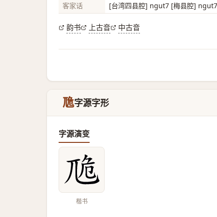
客家话
[台湾四县腔] ngut7 [梅县腔] ngut7
韵书
上古音
中古音
卼
字源字形
字源演变
楷书