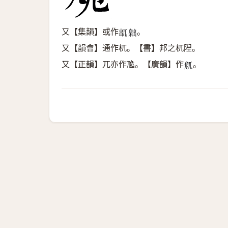
又【集韻】或作
。
𠒄
𦤙
又【韻會】通作杌。【書】邦之杌隉。
又【正韻】兀亦作卼。【廣韻】作
。
𠨜