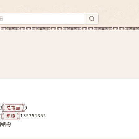
总笔画
3
9
笔顺
C
135351355
围结构