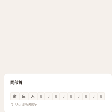
同部首
兪
兦
入
𭁀
𭀾
𱏲
𲑺
𭀼
𭀿
𭀽
𱏱
𭀻
与「入」部相关的字