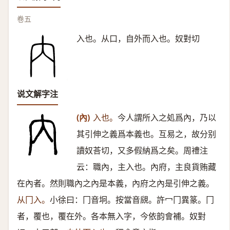
卷五
入也。从口，自外而入也。奴對切
说文解字注
(內)
入也。
今人謂所入之処爲內，乃以
其引伸之義爲本義也。互易之，故分别
讀奴荅切，又多假納爲之矣。周禮注
云：職內，主入也。內府，主良貨贿藏
在內者。然則職內之內是本義，內府之內是引伸之義。
从冂入。
小徐曰：冂音坰。按當音覛。許冖冂異篆。冂
者，覆也，覆在外。各本無入字，今依韵會補。奴對