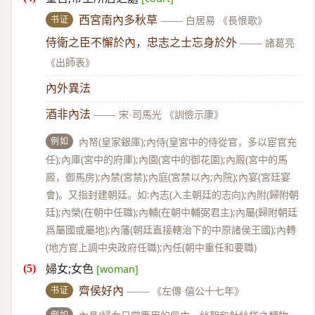
书证
西宮南內多秋草
——
白居易 《長恨歌》
侍衛之臣不懈於內，忠志之士忘身於外
——
諸葛亮
《出師表》
內外異法
酒非內法
——
宋·司馬光 《訓儉示康》
例如
內帑(皇家銀庫);內侍(皇宮中的侍從官，多以宦官充
任);內庫(宮中的府庫);內園(宮中的御花園);內廄(宮中的馬
廄，御馬房);內禁(宮禁);內庭(宮禁以內;內院);內宴(宮廷宴
會)。又指封建朝廷。如:內志(入主朝廷的志向);內附(歸附朝
廷);內榮(在朝中任職);內輔(在朝中輔弼君主);內屬(歸附朝廷
爲屬國或屬地);內藩(朝廷直接轄治下的中原諸侯王國);內轉
(地方官上調中央政府任職);內任(朝中重任和要職)
婦女;女色
[woman]
书证
齊侯好內
——
《左傳·僖公十七年》
例如