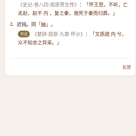
《史记·卷八四·屈原贾生传》
：
「怀王怒，不听，亡
走赵，赵不 内 ，复之秦，竟死于秦而归葬。」
迟钝。同
。
2.
「
納
」
书证
《楚辞·屈原·九章·怀沙》
：
「文质疏 内 兮，
众不知余之异采。」
反馈