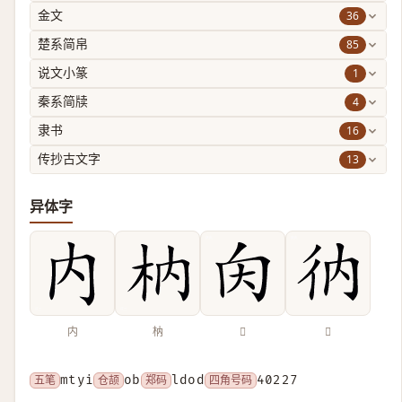
36
金文
85
楚系简帛
1
说文小篆
4
秦系简牍
16
隶书
13
传抄古文字
异体字
内
枘
𡗠
𢓇
五笔
mtyi
仓颉
ob
郑码
ldod
四角号码
40227