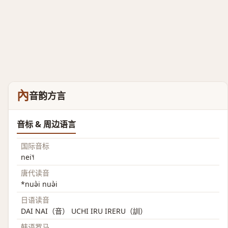
內
音韵方言
音标 & 周边语言
国际音标
nei˥˧
唐代读音
*nuə̀i nuə̀i
日语读音
DAI NAI（音） UCHI IRU IRERU（訓）
韩语罗马