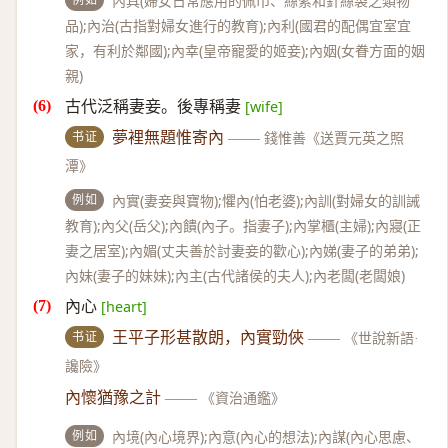
內具(婦女日常應用的佩巾、絲絮和針絲袋之類物
品);內治(古指對婦女進行的教育);內利(國君的配偶宜室宜
家，有利於鄰國);內幸(皇帝寵愛的姬妾);內姻(女眷方面的姻
親)
古代泛稱妻妾。後專稱妻
[wife]
书证
夢裡無題惟寄內
——
錢惟善《送賈元英之照
潭》
例如
內實(妻妾與寶物);懼內(怕老婆);內訓(對婦女的訓誡
教育);內父(岳父);內饋(內子。指妻子);內掌櫃(主婦);內寢(正
妻之居室);內媚(丈夫善於討妻妾的歡心);內娣(妻子的弟弟);
內妹(妻子的妹妹);內主(古代諸侯的夫人);內老闆(老闆娘)
內心
[heart]
书证
王平子形甚散朗，內實勁俠
——
《世說新語·
讒險》
內懷猶豫之計
——
《資治通鑑》
例如
內境(內心境界);內意(內心的想法);內謀(內心思慮、