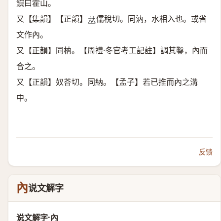
鎭曰霍山。
又【集韻】【正韻】
儒稅切。同汭，水相入也。或省
𠀤
文作內。
又【正韻】同枘。【周禮·冬官考工記註】調其鑿，內而
合之。
又【正韻】奴荅切。同納。【孟子】若已推而內之溝
中。
反馈
內
说文解字
说文解字·內