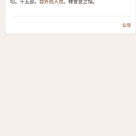
切。十五部。
自外而入也。
釋會意之恉。
反馈