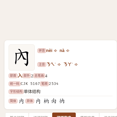
拼音
nèi
nà
注音
ㄋㄟˋ
ㄋㄚˋ
入
部首
部外
总笔画
2
4
统一码
CJK 5167
笔顺
2534
字形结构
单体结构
简体
异体