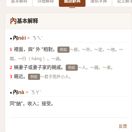
基本解释
详细解释
國語辭典
康熙字典
说文解
內
基本解释
內
nèi
ㄋㄟˋ
●
裡面，與“ 外 ”相對。
～部。～外。～定。～地。～
例如
閣。～行（ háng ）。～涵。
稱妻子或妻子家的親戚。
～人。～親。～弟。
例如
親近。
～君子而外小人。
例如
內
nà
ㄋㄚˋ
●
同“
納
”，收入；接受。
反馈