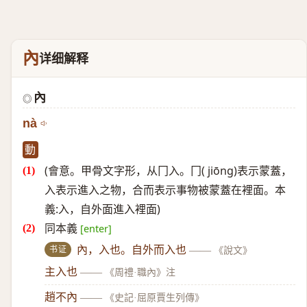
內
详细解释
內
◎
nà
動
(會意。甲骨文字形，从冂入。冂( jiōng)表示蒙蓋，
入表示進入之物，合而表示事物被蒙蓋在裡面。本
義:入，自外面進入裡面)
同本義
[enter]
书证
內，入也。自外而入也
——
《說文》
主入也
——
《周禮·職內》注
趙不內
——
《史記·屈原賈生列傳》