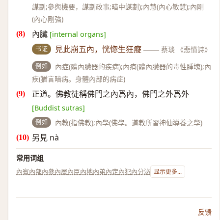
謀劃;參與機要，謀劃政事;暗中謀劃);內慧(內心敏慧);內剛
(內心剛強)
內臟
[internal organs]
书证
見此崩五內，恍惚生狂癡
——
蔡琰 《悲憤詩》
例如
內症(體內臟器的疾病);內疽(體內臟器的毒性腫塊);內
疾(猶言暗病。身體內部的病症)
正道。佛教徒稱佛門之內爲內，佛門之外爲外
[Buddist sutras]
例如
內教(指佛教);內學(佛學。道教所習神仙導養之學)
另見 nà
常用词组
內賓
內部
內參
內層
內臣
內地
內弟
內定
內犯
內分泌
显示更多...
反馈