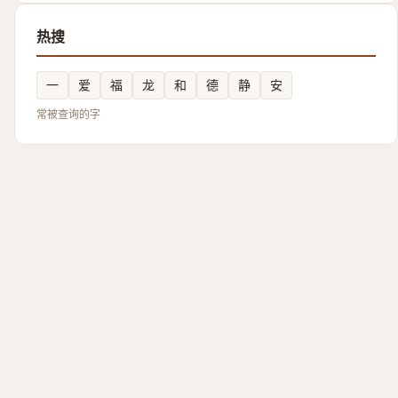
热搜
一
爱
福
龙
和
德
静
安
常被查询的字