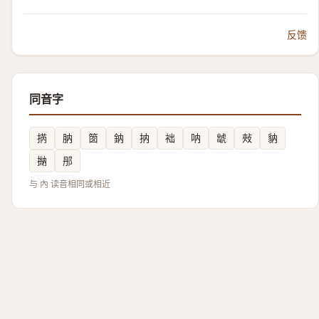
反馈
同音字
㨅
肭
䇱
鈉
抐
袦
呐
䖓
㪎
豽
㨥
䢷
与 內 读音相同或相近