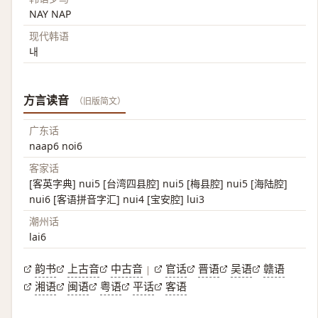
NAY NAP
现代韩语
내
方言读音
（旧版简文）
广东话
naap6 noi6
客家话
[客英字典] nui5 [台湾四县腔] nui5 [梅县腔] nui5 [海陆腔]
nui6 [客语拼音字汇] nui4 [宝安腔] lui3
潮州话
lai6
韵书
上古音
中古音
官话
晋语
吴语
赣语
|
湘语
闽语
粤语
平话
客语