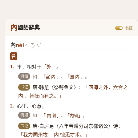
內
國語辭典
书证
內
nèi
ㄋㄟˋ
名
里，相对于
。
1.
「外」
例如
如：
、
。
「室 内 」
「国 内 」
书证
唐·韩愈〈祭鳄鱼文〉：
「四海之外，六合之
内 ，皆抚而有之。」
心里、心意。
2.
例如
如：
、
。
「 内 咎」
「内省」
书证
唐·白居易〈六年春赠分司东都诸公〉诗：
「我为同州牧， 内 愧无才术。」