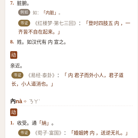
脏腑。
7.
例如
如：
。
「内脏」
书证
《红楼梦·第七三回》
：
「登时四肢五 内 ，一
齐皆不自在起来。」
姓。如汉代有 内 宣之。
8.
动
亲近。
书证
《易经·泰卦》
：
「 内 君子而外小人，君子道
长，小人道消也。」
內
nà
ㄋㄚˋ
动
收受。通
。
1.
「納」
书证
《荀子·富国》
：
「婚姻娉 内 ，送逆无礼。」