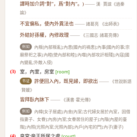
譯時加介詞“對”，爲“對內”。)
——
漢· 賈誼《過秦
論》
不宜偏私，使內外異法也
——
諸葛亮 《出師表》
外結好孫權，內修政理
——
《三國志·諸葛亮傳》
例如
內叛(內部叛亂);內患(國內的禍患);內事(國內的事;宗
廟祭祀之事);內睦(使內部和睦);內噬(內部攻訐相殘);內寇(國
內變亂;外敵入侵)
室，內室，房室
[room]
书证
許便回入內，既見婦，即欲出
——
《世說新語
·賢媛》
皆拜臥內牀下
——
《漢書·霍光傳》
例如
內幃(女子居處);內舍(內室;古代婦女居於內室，因借
指妻子、女眷);內房(內室;女眷居住的屋子);內階(內屋的臺
階);內照(光照內室;光照內部);內戶(內宅的門);內子(妻子)
皇宮;帝王所居之處
[court]