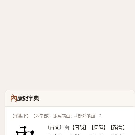
內
康熙字典
【子集下】【入字部】 康熙笔画：4 部外笔画：2
〔古文〕
【唐韻】【集韻】【韻會】
𡗠