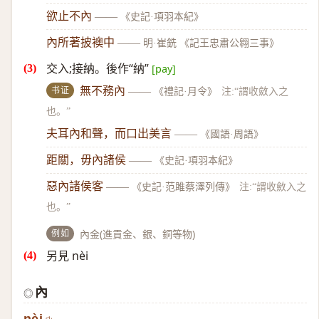
欲止不內
——
《史記·項羽本紀》
內所著披襖中
——
明·崔銑 《記王忠肅公翱三事》
交入;接納。後作“納”
[pay]
书证
無不務內
——
《禮記·月令》
注:“謂收斂入之
也。”
夫耳內和聲，而口出美言
——
《國語·周語》
距關，毋內諸侯
——
《史記·項羽本紀》
惡內諸侯客
——
《史記·范雎蔡澤列傳》
注:“謂收斂入之
也。”
例如
內金(進貢金、銀、銅等物)
另見 nèi
內
◎