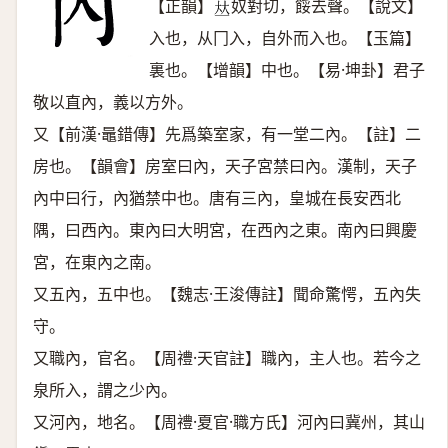
【正韻】
奴對切，餒去聲。【說文】
𠀤
入也，从冂入，自外而入也。【玉篇】
裏也。【增韻】中也。【易·坤卦】君子
敬以直內，義以方外。
又【前漢·鼂錯傳】先爲築室家，有一堂二內。【註】二
房也。【韻會】房室曰內，天子宮禁曰內。漢制，天子
內中曰行，內猶禁中也。唐有三內，皇城在長安西北
隅，曰西內。東內曰大明宮，在西內之東。南內曰興慶
宮，在東內之南。
又五內，五中也。【魏志·王浚傳註】聞命驚愕，五內失
守。
又職內，官名。【周禮·天官註】職內，主人也。若今之
泉所入，謂之少內。
又河內，地名。【周禮·夏官·職方氏】河內曰冀州，其山