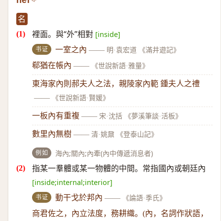
nèi
名
裡面。與“外”相對
[inside]
书证
一室之內
——
明·袁宏道 《滿井遊記》
郗猶在帳內
——
《世說新語·雅量》
東海家內則郝夫人之法，親陵家內範 鍾夫人之禮
——
《世說新語·賢媛》
一板內有重複
——
宋·沈括 《夢溪筆談·活板》
數里內無樹
——
清·姚鼐 《登泰山記》
例如
海內;關內;內牽(內中傳遞消息者)
指某一羣體或某一物體的中間。常指國內或朝廷內
[inside;internal;interior]
书证
動干戈於邦內
——
《論語·季氏》
商君佐之，內立法度，務耕織。(內，名詞作狀語，