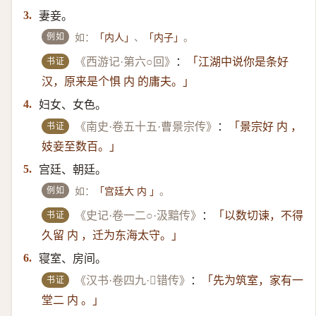
妻妾。
3.
例如
如：
、
。
「内人」
「内子」
书证
《西游记·第六○回》
：
「江湖中说你是条好
汉，原来是个惧 内 的庸夫。」
妇女、女色。
4.
书证
《南史·卷五十五·曹景宗传》
：
「景宗好 内 ，
妓妾至数百。」
宫廷、朝廷。
5.
例如
如：
。
「宫廷大 内 」
书证
《史记·卷一二○·汲黯传》
：
「以数切谏，不得
久留 内 ，迁为东海太守。」
寝室、房间。
6.
书证
《汉书·卷四九·错传》
：
「先为筑室，家有一
堂二 内 。」