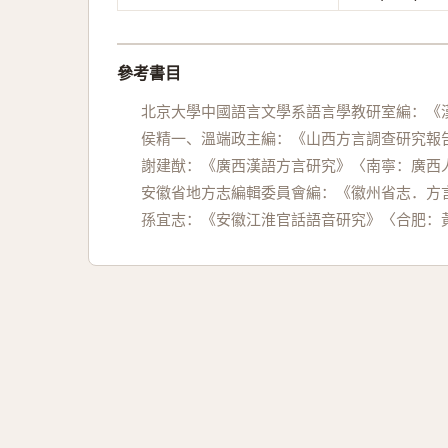
參考書目
北京大學中國語言文學系語言學教研室編：《漢
侯精一、溫端政主編：《山西方言調查研究報告
謝建猷：《廣西漢語方言研究》〈南寧：廣西人
安徽省地方志編輯委員會編：《徽州省志．方言
孫宜志：《安徽江淮官話語音研究》〈合肥：黃