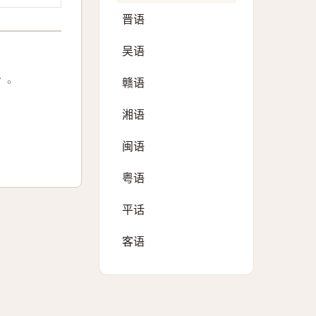
晋语
吴语
〉。
赣语
湘语
闽语
粤语
平话
客语