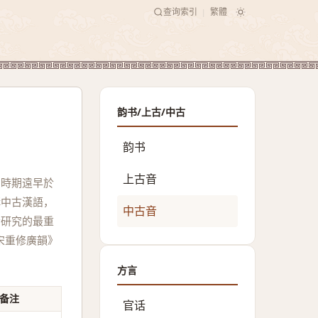
查询索引
繁體
|
韵书/上古/中古
韵书
上古音
的時期遠早於
構中古漢語，
中古音
音研究的最重
宋重修廣韻》
方言
备注
官话