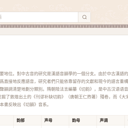
要地位。對中古音的研究是漢語音韻學的一個分支。由於中古漢語
爲直接地反應語音，研究者們只能依靠留存的文獻和現今的語言重
聲韻調清楚地劃分類別。隋朝陸法言編纂《切韵》，是中古汉语语
纔发掘了敦煌出土的《刊谬补缺切韵》（唐朝王仁煦著）殘卷，而《大
本書反映出《切韻》音系。
韵部
声母
韵母
声调