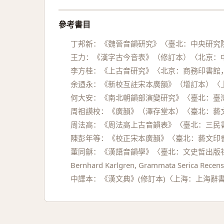
參考書目
丁邦新：《魏晉音韻研究》〈臺北：中央研究院
王力：《漢字古今音表》（修訂本）〈北京：中
李方桂：《上古音研究》〈北京：商務印書館，
余迺永：《新校互註宋本廣韻》（增訂本）〈上
何大安：《南北朝韻部演變研究》〈臺北：臺灣
周祖謨校：《廣韻》（澤存堂本）〈臺北：藝文
周法高：《周法高上古音韻表》〈臺北：三民書
陳彭年等：《校正宋本廣韻》〈臺北：藝文印書
董同龢：《漢語音韻學》〈臺北：文史哲出版社
Bernhard Karlgren, Grammata Serica Recensa
中譯本：《漢文典》(修訂本)〈上海：上海辭書