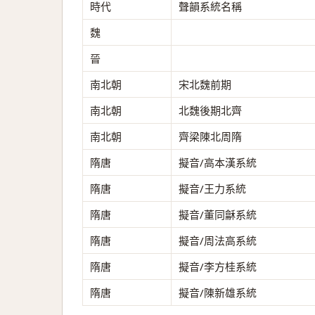
時代
聲韻系統名稱
魏
晉
南北朝
宋北魏前期
南北朝
北魏後期北齊
南北朝
齊梁陳北周隋
隋唐
擬音/高本漢系統
隋唐
擬音/王力系統
隋唐
擬音/董同龢系統
隋唐
擬音/周法高系統
隋唐
擬音/李方桂系統
隋唐
擬音/陳新雄系統