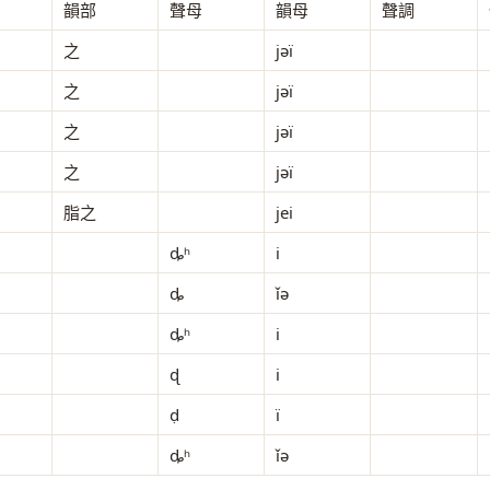
韻部
聲母
韻母
聲調
之
jəї
之
jəї
之
jəї
之
jəї
脂之
jei
ȡʰ
i
ȡ
ǐə
ȡʰ
i
ɖ
i
ḍ
ï
ȡʰ
ǐə