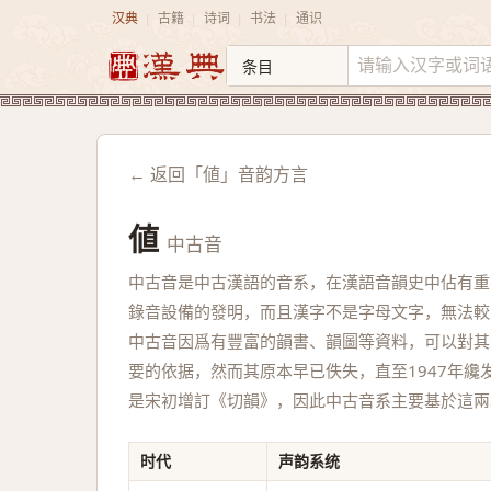
汉典
古籍
诗词
书法
通识
|
|
|
|
← 返回「値」音韵方言
値
中古音
中古音是中古漢語的音系，在漢語音韻史中佔有重
錄音設備的發明，而且漢字不是字母文字，無法較
中古音因爲有豐富的韻書、韻圖等資料，可以對其
要的依据，然而其原本早已佚失，直至1947年
是宋初增訂《切韻》，因此中古音系主要基於這兩
时代
声韵系统