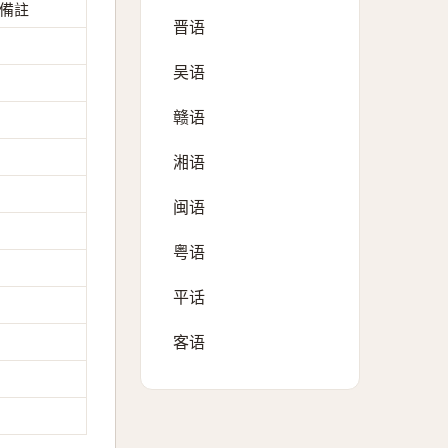
備註
晋语
吴语
赣语
湘语
闽语
粤语
平话
客语