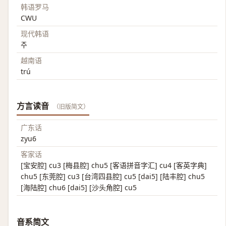
韩语罗马
CWU
现代韩语
주
越南语
trú
方言读音
（旧版简文）
广东话
zyu6
客家话
[宝安腔] cu3 [梅县腔] chu5 [客语拼音字汇] cu4 [客英字典]
chu5 [东莞腔] cu3 [台湾四县腔] cu5 [dai5] [陆丰腔] chu5
[海陆腔] chu6 [dai5] [沙头角腔] cu5
音系简文