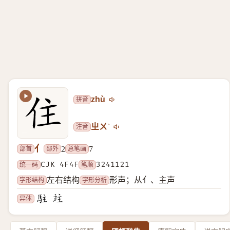
拼音
zhù
注音
ㄓㄨˋ
亻
部首
部外
总笔画
2
7
统一码
CJK 4F4F
笔顺
3241121
字形结构
字形分析
左右结构
形声；从亻、主声
异体