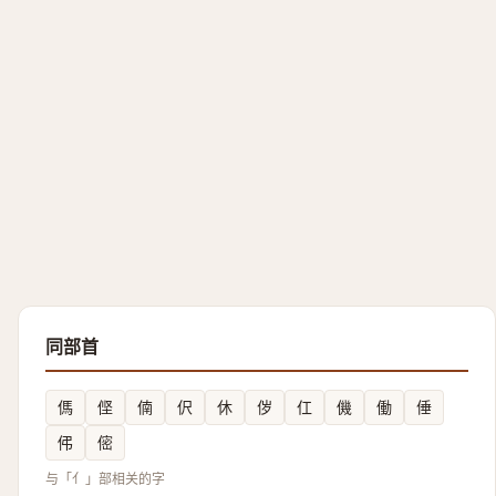
同部首
傌
㑠
㑲
伬
休
㑕
仜
僟
働
倕
伄
㑻
与「亻」部相关的字