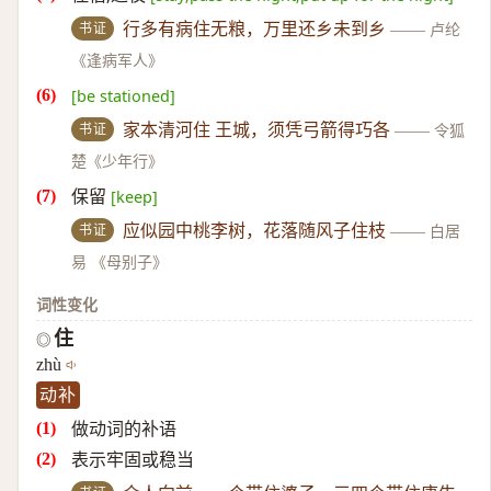
书证
行多有病住无粮，万里还乡未到乡
——
卢纶
《逢病军人》
[be stationed]
书证
家本清河住 王城，须凭弓箭得巧各
——
令狐
楚《少年行》
保留
[keep]
书证
应似园中桃李树，花落随风子住枝
——
白居
易 《母别子》
词性变化
住
◎
zhù
动补
做动词的补语
表示牢固或稳当