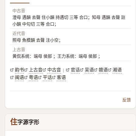
中古音
澄母 遇韻 去聲 住小韻 持遇切 三等 合口；知母 遇韻 去聲 註
小韻 中句切 三等 合口；
近代音
照母 魚模韻 去聲 注小空；
上古音
黄侃系统：端母 侯部 ；王力系统：端母 侯部 ；
韵书
上古音
中古音
官话
吴语
赣语
湘语
|
闽语
粤语
平话
客语
反馈
住
字源字形