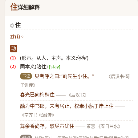
住
详细解释
住
◎
zhù
动
(形声。从人，主声。本义:停留)
同本义(站住)
[stay]
书证
见者呼之曰:“蓟先生小住。”
——
《后汉书·蓟
子训传》
春光已向梅梢住
——
《后汉书》
融为中书郎，未有居止，权牵小船于岸上住
——
《南齐书·张融传》
舞余香尚存，歌尽声犹住
——
萧悫 《春日曲水》
例如