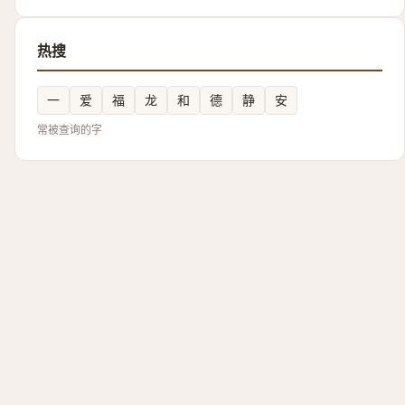
热搜
一
爱
福
龙
和
德
静
安
常被查询的字