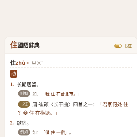
住
國語辭典
书证
住
zhù
ㄓㄨˋ
动
长期居留。
1.
例如
如：
「我 住 在台北市。」
书证
唐·崔颢〈长干曲〉四首之一：
「君家何处 住
？妾 住 在横塘。」
歇宿。
2.
例如
如：
。
「借 住 一宿」