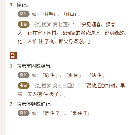
停止。
3.
例如
如：
、
。
「住手」
「住口」
书证
《红楼梦·第七回》
：
「只见迎春、探春二
人，正在窗下围棋。周瑞家的将花送上，说明缘故。
他二人忙 住 了棋，都欠身道谢。」
副
表示牢固或稳当。
1.
例如
如：
、
、
。
「记 住 」
「拿 住 」
「站 住 」
书证
《红楼梦·第三三回》
：
「贾政还欲打时，早
被王夫人抱 住 板子。」
表示停顿或静止。
2.
例如
如：
、
。
「愣 住 了」
「呆 住 了」