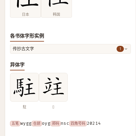
日本
韩国
各书体字形实例
1
传抄古文字
异体字
駐
𥩣
五笔
wygg
仓颉
oyg
郑码
nsc
四角号码
20214