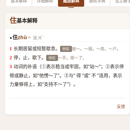
基本解释
详细解释
國語辭典
康熙字典
说文解
住
基本解释
住
zhù
ㄓㄨˋ
●
长期居留或短暂歇息。
居～。～宿。～房。～户。
例如
停，止，歇下。
～手。雨～了。
例如
动词的补语（①表示稳当或牢固，如“站～”；②表示停
顿或静止，如“他愣～了”。③与“ 得 ”或“ 不 ”连用，表示
力量够得上，如“支持不～了”）。
反馈