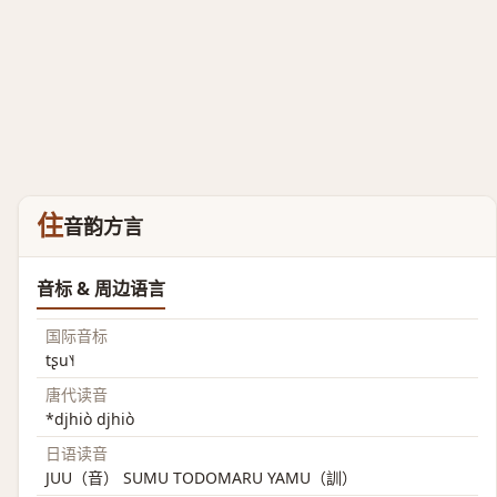
住
音韵方言
音标 & 周边语言
国际音标
tʂu˥˧
唐代读音
*djhiò djhiò
日语读音
JUU（音） SUMU TODOMARU YAMU（訓）