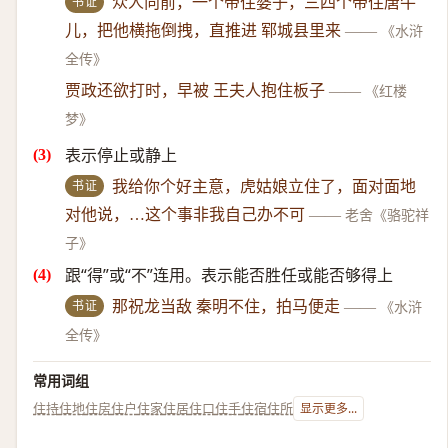
书证
众人向前，一个带住婆子，三四个带住唐牛
儿，把他横拖倒拽，直推进 郓城县里来
——
《水浒
全传》
贾政还欲打时，早被 王夫人抱住板子
——
《红楼
梦》
表示停止或静上
书证
我给你个好主意，虎姑娘立住了，面对面地
对他说，…这个事非我自己办不可
——
老舍《骆驼祥
子》
跟“得”或“不”连用。表示能否胜任或能否够得上
书证
那祝龙当敌 秦明不住，拍马便走
——
《水浒
全传》
常用词组
住持
住地
住房
住户
住家
住居
住口
住手
住宿
住所
显示更多...