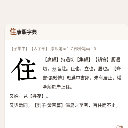
住
康熙字典
【子集中】【人字部】 康熙笔画：7 部外笔画：5
【廣韻】持遇切【集韻】【韻會】厨遇
切，
音駐。止也，立也，居也。【齊
𠀤
書·張融傳】融爲中書郞，未有居止，權
牽船於岸上住。
又姓。見【姓苑】。
又與數同。【列子·黃帝篇】漚鳥之至者，百住而不止。
反馈