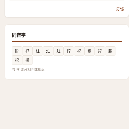
反馈
同音字
貯
杼
柱
炷
蛀
㤖
祝
䎝
羜
䐢
拀
櫡
与 住 读音相同或相近