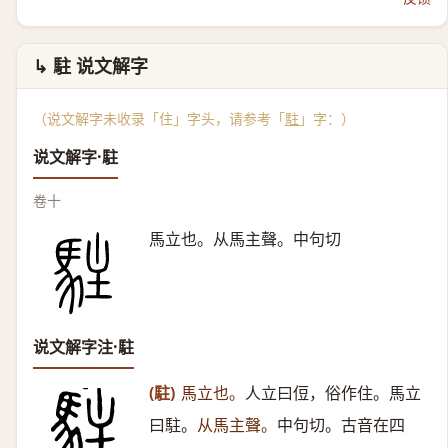
↳ 駐 说文解字
（说文解字未收录「住」字头，请参考「
駐
」字：）
说文解字·駐
卷十
馬立也。从馬主聲。中句切
说文解字注·駐
(駐)
馬立也。
人立曰侸，俗作住。馬立
曰駐。
从馬主聲。
中句切。古音在四