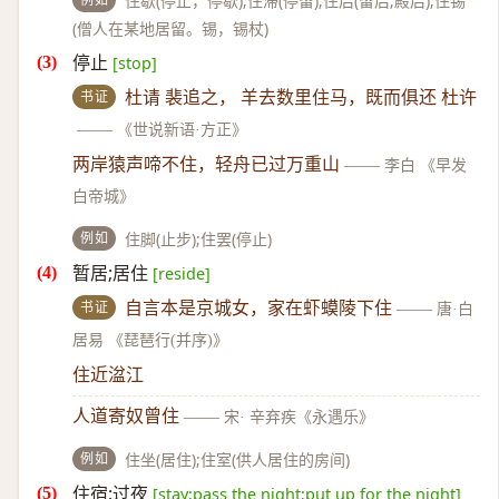
住歇(停止，停歇);住滞(停留);住后(留后;殿后);住锡
(僧人在某地居留。锡，锡杖)
停止
[stop]
书证
杜请 裴追之， 羊去数里住马，既而俱还 杜许
——
《世说新语·方正》
两岸猿声啼不住，轻舟已过万重山
——
李白 《早发
白帝城》
例如
住脚(止步);住罢(停止)
暂居;居住
[reside]
书证
自言本是京城女，家在虾蟆陵下住
——
唐·白
居易 《琵琶行(并序)》
住近湓江
人道寄奴曾住
——
宋· 辛弃疾《永遇乐》
例如
住坐(居住);住室(供人居住的房间)
住宿;过夜
[stay;pass the night;put up for the night]