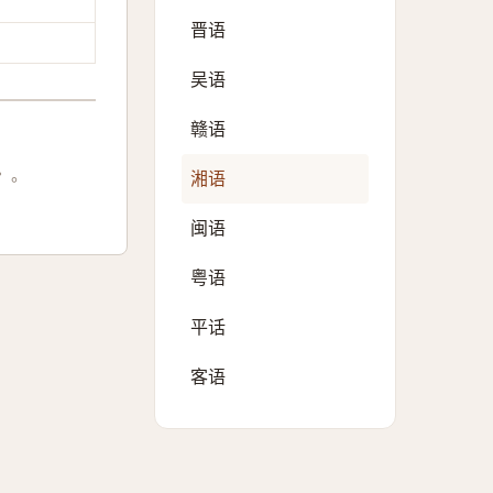
晋语
吴语
赣语
〉。
湘语
闽语
粤语
平话
客语