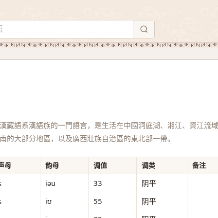
漢藏語系漢語族的一門語言，是生活在中國洞庭湖、湘江、資江流
南的大部分地區，以及廣西壯族自治區的東北部一帶。
声母
韵母
调值
调类
备注
ɕ
iəu
33
阴平
ɕ
iʊ
55
阴平