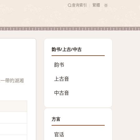
查询索引
繁體
|
韵书/上古/中古
韵书
上古音
域一帶的湖湘
中古音
方言
官话