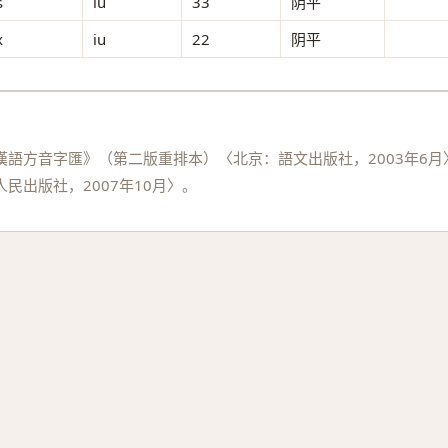
ɕ
iu
33
阴平
x
iu
22
阴平
語方音字匯》（第二版重排本）〈北京：語文出版社，2003年6月
民出版社，2007年10月〉。