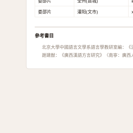
娄邵片
全州(县城)
娄邵片
灌阳(文市)
參考書目
北京大學中國語言文學系語言學教研室編：《漢
謝建猷：《廣西漢語方言研究》〈南寧：廣西人