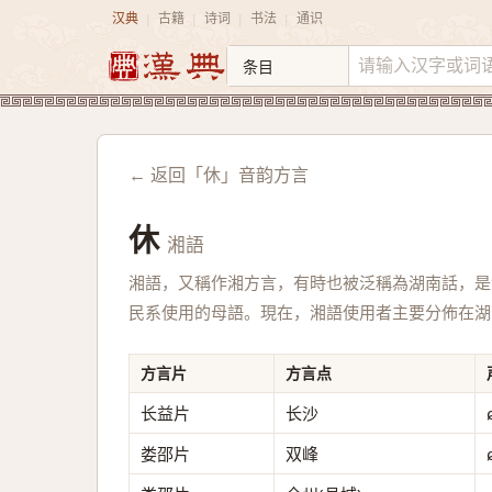
汉典
古籍
诗词
书法
通识
|
|
|
|
← 返回「休」音韵方言
休
湘語
湘語，又稱作湘方言，有時也被泛稱為湖南話，是
民系使用的母語。現在，湘語使用者主要分佈在湖
方言片
方言点
长益片
长沙
娄邵片
双峰